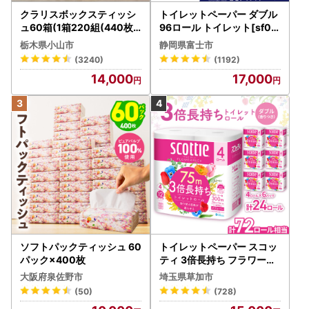
クラリスボックスティッシ
トイレットペーパー ダブル
ュ60箱(1箱220組(440枚))
96ロール トイレット[sf00
(5個入り×12セット)【配送
1-012]
栃木県小山市
静岡県富士市
不可地域：離島・沖縄県】
(3240)
(1192)
【1256759】
14,000
17,000
ソフトパックティッシュ 60
トイレットペーパー スコッ
パック×400枚
ティ 3倍長持ち フラワーパ
ック 4ロール×6P
大阪府泉佐野市
埼玉県草加市
(50)
(728)