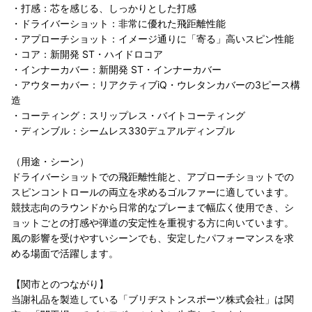
・打感：芯を感じる、しっかりとした打感
・ドライバーショット：非常に優れた飛距離性能
・アプローチショット：イメージ通りに「寄る」高いスピン性能
・コア：新開発 ST・ハイドロコア
・インナーカバー：新開発 ST・インナーカバー
・アウターカバー：リアクティブiQ・ウレタンカバーの3ピース構
造
・コーティング：スリップレス・バイトコーティング
・ディンブル：シームレス330デュアルディンプル
（用途・シーン）
ドライバーショットでの飛距離性能と、アプローチショットでの
スピンコントロールの両立を求めるゴルファーに適しています。
競技志向のラウンドから日常的なプレーまで幅広く使用でき、シ
ョットごとの打感や弾道の安定性を重視する方に向いています。
風の影響を受けやすいシーンでも、安定したパフォーマンスを求
める場面で活躍します。
【関市とのつながり】
当謝礼品を製造している「ブリヂストンスポーツ株式会社」は関