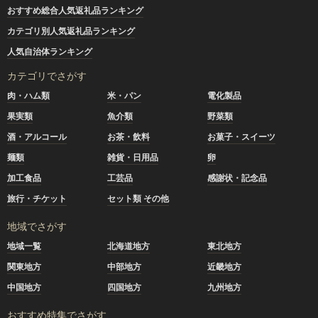
おすすめ総合人気返礼品ランキング
カテゴリ別人気返礼品ランキング
人気自治体ランキング
カテゴリでさがす
肉・ハム類
米・パン
電化製品
果実類
魚介類
野菜類
酒・アルコール
お茶・飲料
お菓子・スイーツ
麺類
雑貨・日用品
卵
加工食品
工芸品
感謝状・記念品
旅行・チケット
セット類 その他
地域でさがす
地域一覧
北海道地方
東北地方
関東地方
中部地方
近畿地方
中国地方
四国地方
九州地方
おすすめ特集でさがす