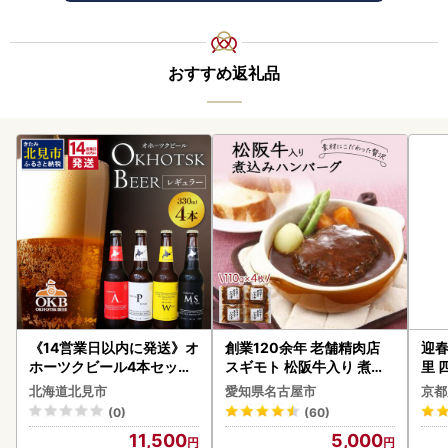
おすすめ返礼品
《14営業日以内に発送》オ
創業120余年 老舗精肉店
迎春
ホーツクビール4本セット
スギモト 松阪牛入り 煮込
里 
( 飲料 飲み物 お酒 ビール
み ハンバーグ 110g×4枚
20
北海道北見市
愛知県名古屋市
京都
クラフトビール 瓶ビール
惣菜 お取り寄せ グルメ ハ
(0)
(60)
贈答 ギフト 贈り物 お中元
ンバーグ 冷凍
11,500
5,000
御中元 お歳暮 御歳暮 お祝