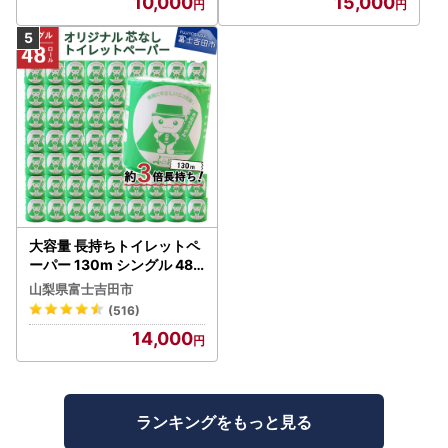
10,000
15,000
大容量 長持ちトイレットペ
ーパー 130m シングル 48R
芯なし 3倍巻 トイレット
山梨県富士吉田市
(516)
14,000
ランキングをもっと見る