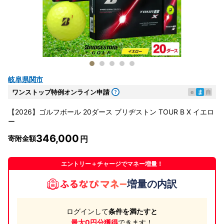
岐阜県関市
ワンストップ特例オンライン申請
e
ま
自
【2026】ゴルフボール 20ダース ブリヂストン TOUR B X イエロ
ー
346,000
寄附金額
エントリー＋チャージでマネー増量！
増量の内訳
ログインして
条件を満たすと
最大0円分獲得
できます！