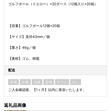
ゴルフボール（イエロー）×20ダース（12個入り×20箱）
【容量】ゴルフボール12個×20箱
【サイズ】直径43mm／個
【重さ】46g／個
【素材】ゴム、樹脂
配送
常温
冷蔵
冷凍
定期
ギフト
のし
ご入金確認後、【1ヶ月】以内に発送いたします。
返礼品画像