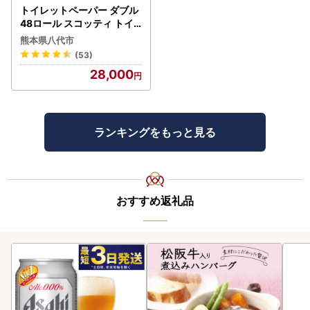
トイレットペーパー ダブル
48ロール スコッティ トイ
レット
熊本県八代市
(53)
28,000
ランキングをもっと見る
おすすめ返礼品