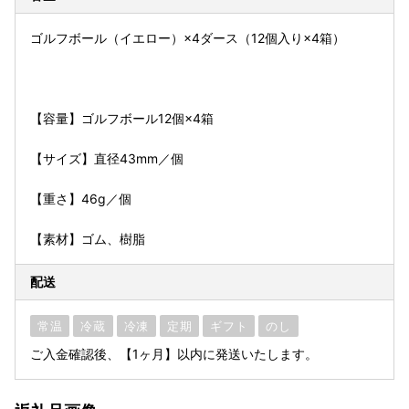
ゴルフボール（イエロー）×4ダース（12個入り×4箱）
【容量】ゴルフボール12個×4箱
【サイズ】直径43mm／個
【重さ】46g／個
【素材】ゴム、樹脂
配送
常温
冷蔵
冷凍
定期
ギフト
のし
ご入金確認後、【1ヶ月】以内に発送いたします。