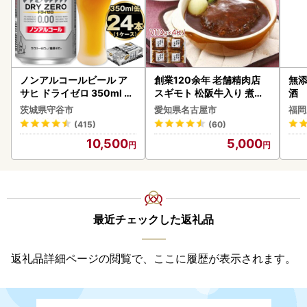
ノンアルコールビール ア
創業120余年 老舗精肉店
無添
サヒ ドライゼロ 350ml 24
スギモト 松阪牛入り 煮込
酒
本 ノンアル ビール asashi
み ハンバーグ 110g×4枚
茨城県守谷市
愛知県名古屋市
福岡
守谷市
惣菜 お取り寄せ グルメ ハ
(415)
(60)
ンバーグ 冷凍
10,500
5,000
最近チェックした返礼品
返礼品詳細ページの閲覧で、ここに履歴が表示されます。