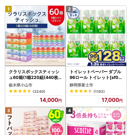
クラリスボックスティッシ
トイレットペーパー ダブル
ュ60箱(1箱220組(440枚))
96ロール トイレット[sf00
(5個入り×12セット)【配送
1-012]
栃木県小山市
静岡県富士市
不可地域：離島・沖縄県】
(3240)
(1192)
【1256759】
14,000
17,000