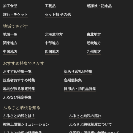
加工食品
工芸品
感謝状・記念品
旅行・チケット
セット類 その他
地域でさがす
地域一覧
北海道地方
東北地方
関東地方
中部地方
近畿地方
中国地方
四国地方
九州地方
おすすめ特集でさがす
おすすめ特集一覧
訳あり返礼品特集
担当者おすすめ特集
定期便特集
地元が誇る家電特集
日用品・消耗品特集
ふるなび限定特集
ふるさと納税を知る
ふるさと納税とは？
ふるさと納税の流れ
控除上限額シミュレーション
ふるさと納税制度について
ふるさと納税の確定申告
住民税・所得税の控除について