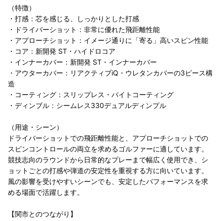
（特徴）
・打感：芯を感じる、しっかりとした打感
・ドライバーショット：非常に優れた飛距離性能
・アプローチショット：イメージ通りに「寄る」高いスピン性能
・コア：新開発 ST・ハイドロコア
・インナーカバー：新開発 ST・インナーカバー
・アウターカバー：リアクティブiQ・ウレタンカバーの3ピース構
造
・コーティング：スリップレス・バイトコーティング
・ディンブル：シームレス330デュアルディンプル
（用途・シーン）
ドライバーショットでの飛距離性能と、アプローチショットでの
スピンコントロールの両立を求めるゴルファーに適しています。
競技志向のラウンドから日常的なプレーまで幅広く使用でき、シ
ョットごとの打感や弾道の安定性を重視する方に向いています。
風の影響を受けやすいシーンでも、安定したパフォーマンスを求
める場面で活躍します。
【関市とのつながり】