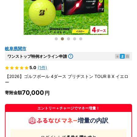
岐阜県関市
ワンストップ特例オンライン申請
e
ま
自
5.0
(1件)
【2026】ゴルフボール 4ダース ブリヂストン TOUR B X イエロ
ー
70,000
寄附金額
エントリー＋チャージでマネー増量！
増量の内訳