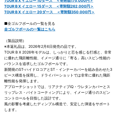
TOUR B X イエロー 10ダース ＜寄附額175,000円＞
TOUR B X イエロー 15ダース ＜寄附額262,000円＞
TOUR B X イエロー 20ダース ＜寄附額350,000円＞
■全ゴルフボールの一覧を見る
全ゴルフボールの一覧はこちら
（製品説明）
※本返礼品は、2026年2月6日発売の品です。
TOUR B X 2026年モデルは、しっかりと芯を感じる打感と、非常
に優れた飛距離性能、イメージ通りに「寄る」高いスピン性能の
バランスを追求したゴルフボールです。
新開発のST-ハイドロコアとST・インナーカバーを組み合わせた3
ピース構造を採用し、ドライバーショットでは非常に優れた飛距
離性能を発揮します。
アプローチショットでは、リアクティブiQ・ウレタンカバーとス
リップレス・バイトコーティングにより、イメージ通りのスピン
コントロールを目指した設計です。
風の影響を考慮したディンプル構造で、安定した弾道をサポート
します。