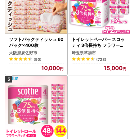
ソフトパックティッシュ 60
トイレットペーパー スコッ
パック×400枚
ティ 3倍長持ち フラワーパ
ック 4ロール×6P
大阪府泉佐野市
埼玉県草加市
(50)
(728)
10,000
15,000