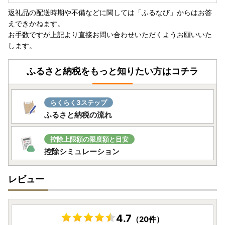
以内とされる「賞味期限の短い食品」に該当し、
再送対応い
返礼品の配送時期や不備などに関しては「ふるなび」からはお答
たしかねます。
えできかねます。
・生鮮食品（肉・魚・野菜・果物など）
お手数ですが上記より直接お問い合わせいただくようお願いいた
・冷蔵保存が必要なスイーツ（ケーキ、プリン等）
します。
・解凍後すぐに消費が必要な冷凍食品
・無添加・手作りの加工品（惣菜、漬物など）
ふるさと納税をもっと知りたい方はコチラ
これらの返礼品は、品質保持の観点から再送対応はいたしか
ねます。
長期不在等によりお受け取りいただけなかった場合でも、再
らくらく3ステップ
送はできません。
ふるさと納税の流れ
控除上限額の限度額と目安
■ 賞味期限の長い食品・食品以外の返礼品について
控除シミュレーション
以下のような返礼品は、比較的賞味期限が長く、
再送対応が
可能な場合がございます。
・缶詰、レトルト食品、乾麺、フリーズドライ食品など
レビュー
・工芸品、雑貨、日用品などの食品以外の返礼品
再送をご希望の場合は、送料等の費用を荷受人様にご負担い
ただくこととなります。
4.7
再送をご希望の際は、「鯖江市ふるさと納税担当」までご連
（20件）