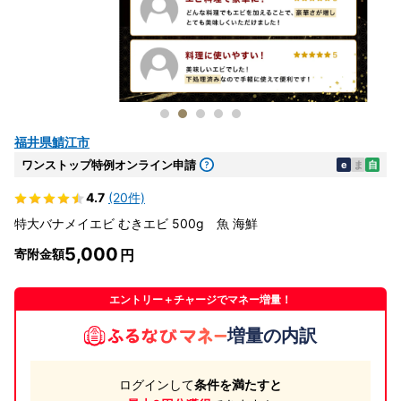
福井県鯖江市
ワンストップ特例オンライン申請
e
ま
自
4.7
(20件)
特大バナメイエビ むきエビ 500g 魚 海鮮
5,000
寄附金額
エントリー＋チャージでマネー増量！
増量の内訳
ログインして
条件を満たすと