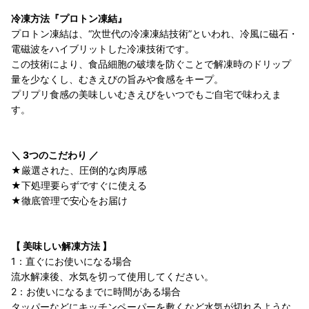
冷凍方法『プロトン凍結』
プロトン凍結は、“次世代の冷凍凍結技術”といわれ、冷風に磁石・
電磁波をハイブリットした冷凍技術です。
この技術により、食品細胞の破壊を防ぐことで解凍時のドリップ
量を少なくし、むきえびの旨みや食感をキープ。
プリプリ食感の美味しいむきえびをいつでもご自宅で味わえま
す。
＼ 3つのこだわり ／
★厳選された、圧倒的な肉厚感
★下処理要らずですぐに使える
★徹底管理で安心をお届け
【 美味しい解凍方法 】
1：直ぐにお使いになる場合
流水解凍後、水気を切って使用してください。
2：お使いになるまでに時間がある場合
タッパーなどにキッチンペーパーを敷くなど水気が切れるような