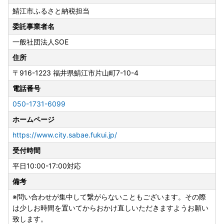
〒916-1223 福井県鯖江市片山町7-10-4
鯖江市ふるさと納税担当
050-1731-6099（平日10:00-17:00対応）
furusato-sabae@soe.or.jp
委託事業者名
一般社団法人SOE
------------------------------------------
住所
◆お盆期間の対応について
〒916-1223
福井県鯖江市片山町7-10-4
寄付のお申し込みは、お盆期間中も受付を行っております。
電話番号
■返礼品の配送を控えさせていただく期間
050-1731-6099
2026年8月8日（土）～2024年8月16日（日）
ホームページ
※原則上記期間中の発送は控えさせていただきますが、一部
の返礼品につきましては、 お盆期間中も発送を行います。
https://www.city.sabae.fukui.jp/
発送が若干前後する場合がございますので予めご了承くださ
受付時間
い。
平日10:00-17:00対応
------------------------------------------
備考
※問い合わせが集中して繋がらないこともございます。その際
※返礼品配送について（受け取り不可時の対応）
は少しお時間を置いてからおかけ直しいただきますようお願い
■ 冷凍便・賞味期限の短い食品について
致します。
以下のような返礼品は、賞味期限が発送日からおおむね7日