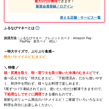
最大0円分獲得
できます！
新規会員登録／ログイン
使える店舗・サービス一覧
ふるなびマネーとは
決済方法：
ふるなびマネー
クレジットカード
Amazon Pay
PayPay
楽天ペイ
d払い
～特大サイズで、ぷりぷり食感～
特大バナメイエビ むきエビ
＼ 特徴 ／
頭・尻尾を取り、殻・背ワタを取り除いた冷凍のむきエビ
です。
食べ応え十分な「特大むきエビ」「下処理済み」だから使いやす
く、和洋中を問わず、様々なお料理で楽しめます。
1尾ずつバラ凍結されており、使いたい分だけ解凍できますので、
下処理なしですぐに調理
できる優れものです。
新鮮なボリューム満点のバナメイエビ！ご家庭でいろいろなエビ
料理を存分にお楽しみください。