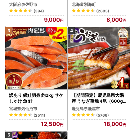
テ 400g（ほたて 帆立 貝柱
大阪府泉佐野市
北海道別海町
冷凍 ）
(394)
(2893)
9,000
8,000
訳あり 銀鮭切身 約2kg サケ
【期間限定】鹿児島県大隅
しゃけ 魚 鮭
産 うなぎ蒲焼 4尾（600g
） KN007-004-04-cp18
宮城県気仙沼市
鹿児島県鹿屋市
うなぎ 鰻 魚 惣菜 総菜
(2511)
(5766)
12,500
18,000