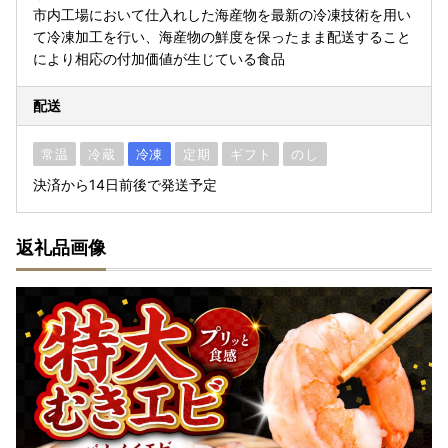
市内工場において仕入れした海産物を最新の冷凍技術を用い
て冷凍加工を行い、海産物の鮮度を保ったまま配送すること
により相応の付加価値が生じている食品
配送
常温
冷蔵
冷凍
定期
ギフト
のし
決済から14日前後で発送予定
返礼品画像