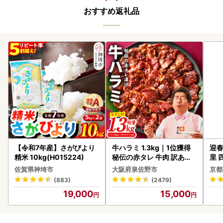
おすすめ返礼品
【令和7年産】さがびより
牛ハラミ 1.3kg｜1位獲得
迎春
精米 10kg(H015224)
秘伝の赤タレ 牛肉 訳あり
里 
焼肉 BBQ
20
佐賀県神埼市
大阪府泉佐野市
京都
(883)
(2479)
19,000
15,000