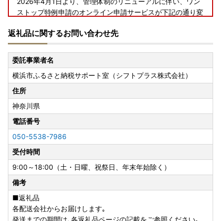
2026年4月1日より、管理体制のリニューアルに伴い、ワン
ストップ特例申請のオンライン申請サービスが下記の通り変
更となりました。
返礼品に関するお問い合わせ先
【変更前】自治体マイページ
【変更後】ふるまど
委託事業者名
横浜市ふるさと納税サポート室（シフトプラス株式会社）
つきましては、オンラインでのワンストップ特例申請をご希
望の方は、下記をご確認ください。
住所
神奈川県
【ふるまどについて】
「ふるまど」では、複数回の寄附や複数自治体様へのワンス
電話番号
トップ特例申請をまとめて行うことができます。
050-5538-7986
ぜひ会員登録の上ご活用くださいませ。
受付時間
下記リンクよりオンライン申請サービス「ふるまど」をご利
用いただけます。
9:00～18:00（土・日曜、祝祭日、年末年始除く）
備考
【ふるまどリンク】
https://furumado.jp/
■返礼品
各配送会社からお届けします｡
【ご利用手順】
発送までの期間は､各返礼品ページの記載をご参照ください｡