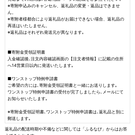
---------------------------
※寄附申込みのキャンセル、返礼品の変更・返品はできませ
1.公的個人認証アプリ「IAM（アイアム）」をインストール
ん。
2.「ふるまど」に新規アカウント登録
※寄附者様都合により返礼品がお届けできない場合、返礼品の
3.寄附情報を登録
再送はいたしません。
4.ワンストップ特例申請を実施
※返礼品はそれぞれ発送元が異なります｡
※複数の寄附登録後は、まとめてワンストップ特例申請が可
能です。
5.マイナンバーカードで暗証番号を入力
■寄附金受領証明書
6.申請完了
入金確認後､注文内容確認画面の【注文者情報】に記載の住所
-----------------------------------------
へ14営業日以内に発送いたします｡
なお、4月1日以前に「自治体マイページ」にて申請を完了さ
れている場合、現在は同マイページ上で申請状況をご確認い
■ワンストップ特例申請書
ただけない状態となっております。
ご希望の方には､寄附金受領証明書と一緒にお送りします｡
ご不便をおかけしておりますこと、誠に申し訳ございませ
ワンストップ特例申請書の受付が完了しましたら､メールにて
ん。
お知らせいたします｡
申請がお済みの方につきましては、申請時に申請完了メール
※寄附金受領証明書､ワンストップ特例申請書は､返礼品と別に
が送信されておりますので、そちらにて受付完了をご確認い
郵送します｡
ただけます。
返礼品の配送時期や不備などに関しては「ふるなび」からはお答
申請状況の確認やご不明な点がございましたら、お手数では