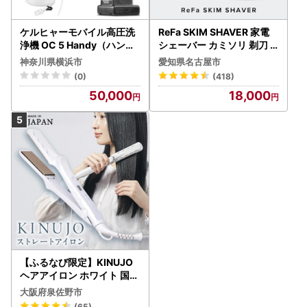
ケルヒャーモバイル高圧洗
ReFa SKIM SHAVER 家電
浄機 OC 5 Handy（ハンデ
シェーバー カミソリ 剃刀
ィジェット） APV0006
シェーバー
神奈川県横浜市
愛知県名古屋市
(0)
(418)
50,000
18,000
【ふるなび限定】KINUJO
ヘアアイロン ホワイト 国内
製造 FN-Limited-PR
大阪府泉佐野市
(65)