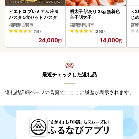
ピエトロ プレミアム 冷凍
明太子 訳あり 2kg 無着色
＜2
パスタ 5食セット パスタ
辛子明太子
じ
ロイ
福岡県古賀市
福岡県田川市
宮崎
K00
(14)
(298)
24,000
14,000
最近チェックした返礼品
返礼品詳細ページの閲覧で、ここに履歴が表示されます。