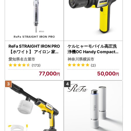
ReFa STRAIGHT IRON PRO
ケルヒャーモバイル高圧洗
【ホワイト】 アイロン 家電
浄機OC Handy Compact
美容 リファ アイロン
（ハンディエア） APV000
愛知県名古屋市
神奈川県横浜市
7
(173)
(2)
77,000
50,000