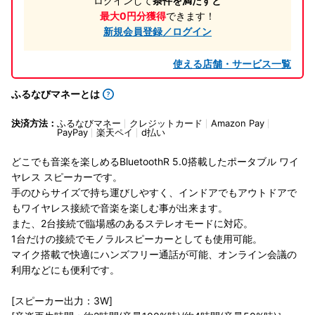
ログインして
条件を満たすと
最大0円分獲得
できます！
新規会員登録／ログイン
使える店舗・サービス一覧
ふるなびマネーとは
決済方法：
ふるなびマネー
クレジットカード
Amazon Pay
PayPay
楽天ペイ
d払い
どこでも音楽を楽しめるBluetoothR 5.0搭載したポータブル ワイ
ヤレス スピーカーです。
手のひらサイズで持ち運びしやすく、インドアでもアウトドアで
もワイヤレス接続で音楽を楽しむ事が出来ます。
また、2台接続で臨場感のあるステレオモードに対応。
1台だけの接続でモノラルスピーカーとしても使用可能。
マイク搭載で快適にハンズフリー通話が可能、オンライン会議の
利用などにも便利です。
[スピーカー出力：3W]