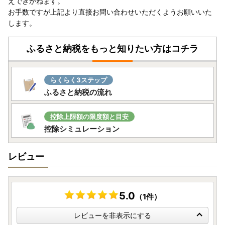
えできかねます。
ございますが下記サポート室までお問い合わせください。
お手数ですが上記より直接お問い合わせいただくようお願いいた
します。
【横浜市ふるさと納税サポート室】
TEL：050-5538-7986
ふるさと納税をもっと知りたい方はコチラ
Mail:support@yokohama.furusato-lg.jp
営業日のご案内 平日9時～18時 ※土日祝日、GW、年末年
始は休業となります
らくらく3ステップ
ふるさと納税の流れ
控除上限額の限度額と目安
控除シミュレーション
レビュー
5.0
（1件）
レビューを非表示にする