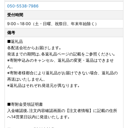
トップ特例申請をまとめて行うことができます。
050-5538-7986
ぜひ会員登録の上ご活用くださいませ。
受付時間
下記リンクよりオンライン申請サービス「ふるまど」をご利
用いただけます。
9:00～18:00（土・日曜、祝祭日、年末年始除く）
備考
【ふるまどリンク】
https://furumado.jp/
■返礼品
各配送会社からお届けします｡
【ご利用手順】
発送までの期間は､各返礼品ページの記載をご参照ください｡
---------------------------
※寄附申込みのキャンセル、返礼品の変更・返品はできませ
1.公的個人認証アプリ「IAM（アイアム）」をインストール
ん。
2.「ふるまど」に新規アカウント登録
※寄附者様都合により返礼品がお届けできない場合、返礼品の
3.寄附情報を登録
再送はいたしません。
4.ワンストップ特例申請を実施
※返礼品はそれぞれ発送元が異なります｡
※複数の寄附登録後は、まとめてワンストップ特例申請が可
能です。
5.マイナンバーカードで暗証番号を入力
■寄附金受領証明書
6.申請完了
入金確認後､注文内容確認画面の【注文者情報】に記載の住所
-----------------------------------------
へ14営業日以内に発送いたします｡
なお、4月1日以前に「自治体マイページ」にて申請を完了さ