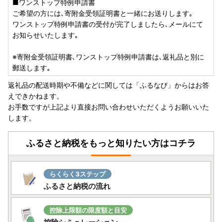
れている場合、現在は同マイページ上で申請状況をご確認い
■ワンストップ特例申請書
ただけない状態となっております。
ご希望の方には､寄附金受領証明書と一緒にお送りします｡
ご不便をおかけしておりますこと、誠に申し訳ございませ
ワンストップ特例申請書の受付が完了しましたら､メールにて
ん。
お知らせいたします｡
申請がお済みの方につきましては、申請時に申請完了メール
※寄附金受領証明書､ワンストップ特例申請書は､返礼品と別に
が送信されておりますので、そちらにて受付完了をご確認い
郵送します｡
ただけます。
返礼品の配送時期や不備などに関しては「ふるなび」からはお答
申請状況の確認やご不明な点がございましたら、お手数では
えできかねます。
ございますが下記サポート室までお問い合わせください。
お手数ですが上記より直接お問い合わせいただくようお願いいた
します。
【横浜市ふるさと納税サポート室】
TEL：050-5538-7986
ふるさと納税をもっと知りたい方はコチラ
Mail:support@yokohama.furusato-lg.jp
営業日のご案内 平日9時～18時 ※土日祝日、GW、年末年
始は休業となります
らくらく3ステップ
ふるさと納税の流れ
控除上限額の限度額と目安