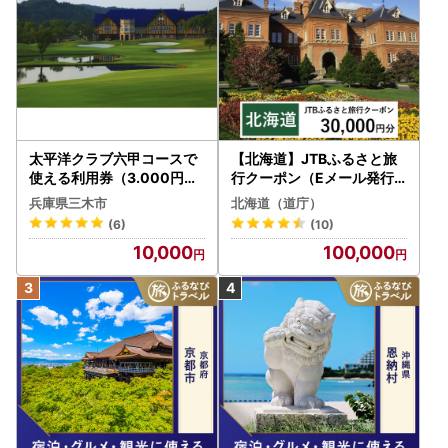
太平洋クラブ六甲コースで
【北海道】JTBふるさと旅
使える利用券（3.000円分
行クーポン（Eメール発行
）
）30,000円分 旅行 トラベ
兵庫県三木市
北海道（道庁）
ル 宿泊 人気 おすすめ JTB
(6)
(10)
W030T
10,000
100,000