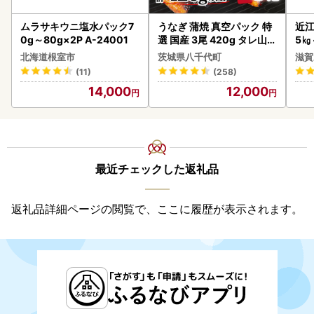
ムラサキウニ塩水パック7
うなぎ 蒲焼 真空パック 特
近江
0g～80g×2P A-24001
選 国産 3尾 420g タレ山椒
5㎏
付き うな重 ひつまぶし 訳
菜 
北海道根室市
茨城県八千代町
滋賀
あり 茨城 ウナギ 鰻 個包装
(11)
(258)
人気 美味しい 小分け 八千
14,000
12,000
代町
最近チェックした返礼品
返礼品詳細ページの閲覧で、ここに履歴が表示されます。