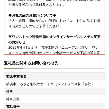
と個人住民税の控除対象となります。
◆お礼の品のお届けについて◆
法人・組織・団体からのご寄附においては、お礼の品をお贈
り出来ませんのでご了承ください。
▼ワンストップ特例申請のオンラインサービスシステム変更
のお知らせ
2026年4月1日より、管理体制のリニューアルに伴い、ワン
ストップ特例申請のオンライン申請サービスが下記の通り変
更となりました。
返礼品に関するお問い合わせ先
【変更前】自治体マイページ
【変更後】ふるまど
委託事業者名
横浜市ふるさと納税サポート室（シフトプラス株式会社）
つきましては、オンラインでのワンストップ特例申請をご希
望の方は、下記をご確認ください。
住所
神奈川県
【ふるまどについて】
「ふるまど」では、複数回の寄附や複数自治体様へのワンス
電話番号