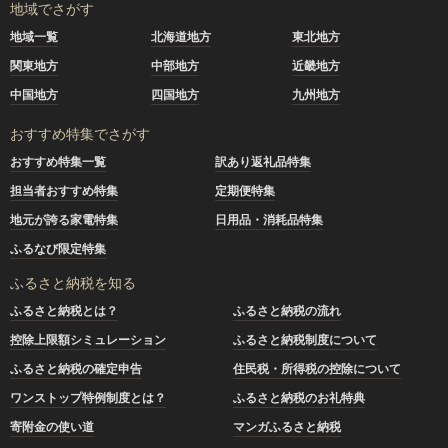
地域でさがす
地域一覧
北海道地方
東北地方
関東地方
中部地方
近畿地方
中国地方
四国地方
九州地方
おすすめ特集でさがす
おすすめ特集一覧
訳あり返礼品特集
担当者おすすめ特集
定期便特集
地元が誇る家電特集
日用品・消耗品特集
ふるなび限定特集
ふるさと納税を知る
ふるさと納税とは？
ふるさと納税の流れ
控除上限額シミュレーション
ふるさと納税制度について
ふるさと納税の確定申告
住民税・所得税の控除について
ワンストップ特例制度とは？
ふるさと納税のお礼特典
寄附金の使い道
マンガふるさと納税