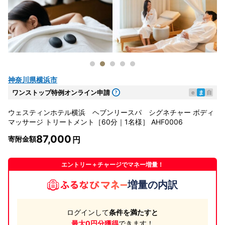
神奈川県横浜市
ワンストップ特例オンライン申請
e
ま
自
ウェスティンホテル横浜 ヘブンリースパ シグネチャー ボディ
マッサージ トリートメント［60分｜1名様］ AHF0006
87,000
寄附金額
エントリー＋チャージでマネー増量！
増量の内訳
ログインして
条件を満たすと
最大0円分獲得
できます！