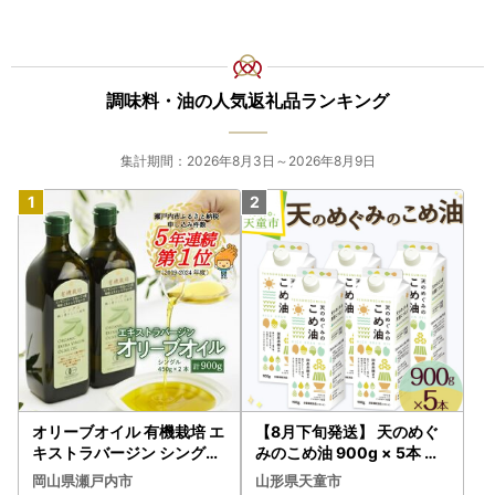
調味料・油の人気返礼品ランキング
集計期間：2026年8月3日～2026年8月9日
オリーブオイル 有機栽培 エ
【8月下旬発送】 天のめぐ
キストラバージン シングル
みのこめ油 900g × 5本 米
2本 オリーブオイル
油
岡山県瀬戸内市
山形県天童市