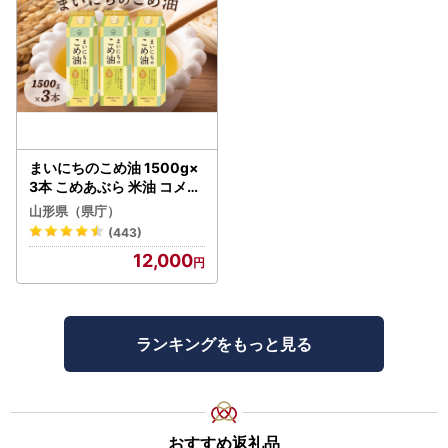
まいにちのこめ油 1500g×
3本 こめあぶら 米油 コメ油
揚げ物 炒め物 サラダ 山形
山形県（県庁）
県 食用油 食用オイル 調理
(443)
油 油 食品 山形県 F2Y-173
12,000
0
ランキングをもっと見る
おすすめ返礼品