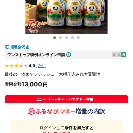
石川県金沢市
ワンストップ特例オンライン申請
e
ま
自
4.9
(7件)
最後の一滴までフレッシュ「木桶仕込み丸大豆醤油」
13,000
寄附金額
エントリー＋チャージでマネー増量！
増量の内訳
ログインして
条件を満たすと