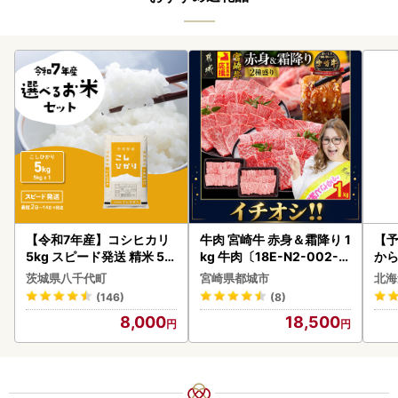
【令和7年産】コシヒカリ
牛肉 宮崎牛 赤身＆霜降り 1
【予
5kg スピード発送 精米 5k
kg 牛肉〔18E-N2-002-1
から
g x 1袋 白米 茨城県 八千代
kg-S4A6-CF〕
らい
茨城県八千代町
宮崎県都城市
北海
町
g 
(146)
(8)
)【
8,000
18,500