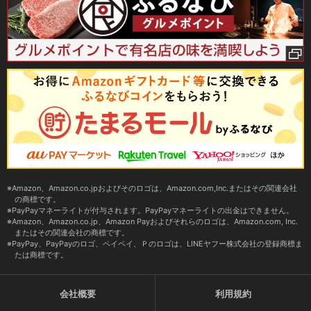
Amazon、Amazon.co.jpおよびそのロゴは、Amazon.com,Inc.またはその関連会社
の商標です。
PayPayマネーライトが付与されます。PayPayマネーライトの出金はできません。
Amazon、Amazon.co.jp、Amazon Payおよびそれらのロゴは、Amazon.com, Inc.
またはその関連会社の商標です。
PayPay、PayPayのロゴ、ペイペイ、Ｐのロゴは、LINEヤフー株式会社の登録商標ま
たは商標です。
会社概要
利用規約