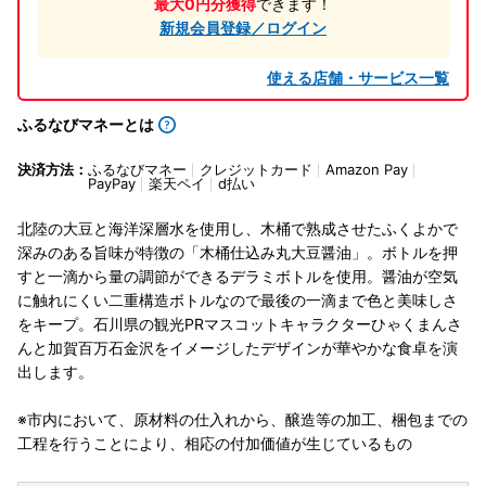
最大0円分獲得
できます！
新規会員登録／ログイン
使える店舗・サービス一覧
ふるなびマネーとは
決済方法：
ふるなびマネー
クレジットカード
Amazon Pay
PayPay
楽天ペイ
d払い
北陸の大豆と海洋深層水を使用し、木桶で熟成させたふくよかで
深みのある旨味が特徴の「木桶仕込み丸大豆醤油」。ボトルを押
すと一滴から量の調節ができるデラミボトルを使用。醤油が空気
に触れにくい二重構造ボトルなので最後の一滴まで色と美味しさ
をキープ。石川県の観光PRマスコットキャラクターひゃくまんさ
んと加賀百万石金沢をイメージしたデザインが華やかな食卓を演
出します。
※市内において、原材料の仕入れから、醸造等の加工、梱包までの
工程を行うことにより、相応の付加価値が生じているもの