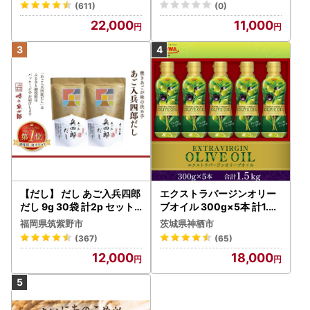
(611)
(0)
22,000
11,000
【だし】 だし あご入兵四郎
エクストラバージンオリー
だし 9g 30袋 計2p セット
ブオイル 300g×5本 計1.5k
21760217
g オリーブオイル 食用油
福岡県筑紫野市
茨城県神栖市
(367)
(65)
12,000
18,000