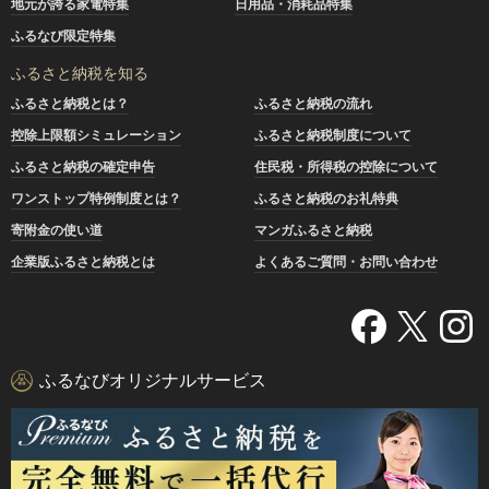
地元が誇る家電特集
日用品・消耗品特集
ふるなび限定特集
ふるさと納税を知る
ふるさと納税とは？
ふるさと納税の流れ
控除上限額シミュレーション
ふるさと納税制度について
ふるさと納税の確定申告
住民税・所得税の控除について
ワンストップ特例制度とは？
ふるさと納税のお礼特典
寄附金の使い道
マンガふるさと納税
企業版ふるさと納税とは
よくあるご質問・お問い合わせ
ふるなびオリジナルサービス