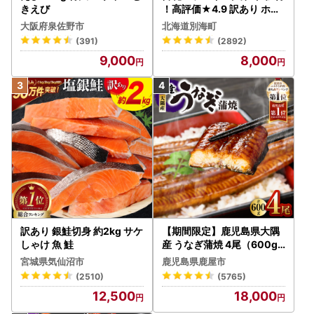
きえび
！高評価★4.9 訳あり ホタ
テ 400g（ほたて 帆立 貝柱
大阪府泉佐野市
北海道別海町
冷凍 ）
(391)
(2892)
9,000
8,000
訳あり 銀鮭切身 約2kg サケ
【期間限定】鹿児島県大隅
しゃけ 魚 鮭
産 うなぎ蒲焼 4尾（600g
） KN007-004-04-cp18
宮城県気仙沼市
鹿児島県鹿屋市
うなぎ 鰻 魚 惣菜 総菜
(2510)
(5765)
12,500
18,000