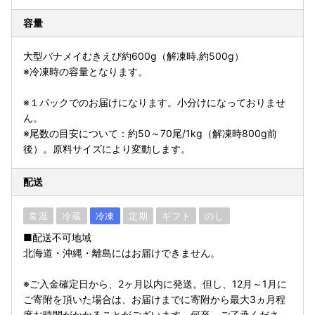
容量
大型バナメイむきえび約600g（解凍時.約500g）
※冷凍時の容量となります。
※１パックでのお届けになります。小分けになっておりませ
ん。
※尾数の目安について：約50～70尾/1kg（解凍時800g前
後）。原料サイズにより変動します。
配送
常温
冷蔵
冷凍
定期
ギフト
のし
■配送不可地域
北海道・沖縄・離島にはお届けできません。
※ご入金確定日から、2ヶ月以内に発送。但し、12月～1月に
ご寄附を頂いた場合は、お届けまでに寄附から最大3ヵ月程
度お時間がかかることがございます。何卒、ご了承くださ