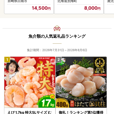
宮崎県日南市
北海道別海町
鹿児
PR_BDV10-26-2W
貝柱 冷凍 ）
14,500
8,000
魚介類の人気返礼品ランキング
集計期間：2026年7月31日～2026年8月6日
えび 1.7kg 特大5Lサイズ む
御礼！ランキング第1位獲得