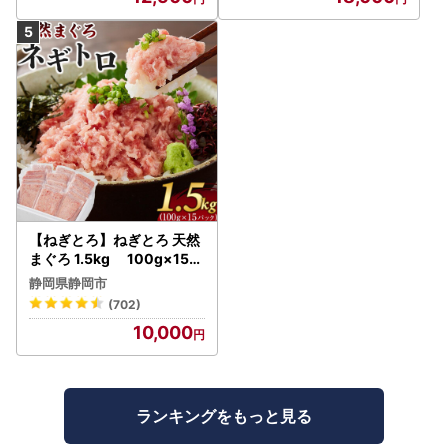
【ねぎとろ】ねぎとろ 天然
まぐろ 1.5kg 100g×15パ
ック
静岡県静岡市
(702)
10,000
ランキングをもっと見る