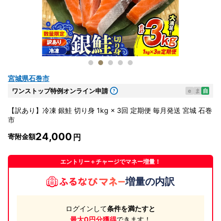
宮城県石巻市
ワンストップ特例オンライン申請
e
ま
自
【訳あり】冷凍 銀鮭 切り身 1kg × 3回 定期便 毎月発送 宮城 石巻
市
24,000
寄附金額
エントリー＋チャージでマネー増量！
増量の内訳
ログインして
条件を満たすと
最大0円分獲得
できます！