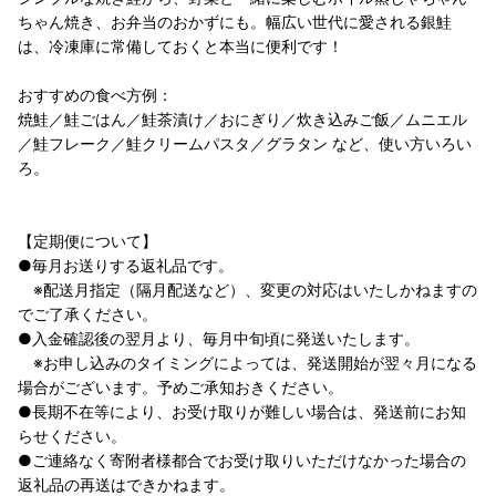
ちゃん焼き、お弁当のおかずにも。幅広い世代に愛される銀鮭
は、冷凍庫に常備しておくと本当に便利です！
おすすめの食べ方例：
焼鮭／鮭ごはん／鮭茶漬け／おにぎり／炊き込みご飯／ムニエル
／鮭フレーク／鮭クリームパスタ／グラタン など、使い方いろい
ろ。
【定期便について】
●毎月お送りする返礼品です。
※配送月指定（隔月配送など）、変更の対応はいたしかねますの
でご了承ください。
●入金確認後の翌月より、毎月中旬頃に発送いたします。
※お申し込みのタイミングによっては、発送開始が翌々月になる
場合がございます。予めご承知おきください。
●長期不在等により、お受け取りが難しい場合は、発送前にお知
らせください。
●ご連絡なく寄附者様都合でお受け取りいただけなかった場合の
返礼品の再送はできかねます。