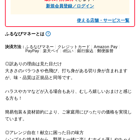
新規会員登録／ログイン
使える店舗・サービス一覧
ふるなびマネーとは
決済方法：
ふるなびマネー
クレジットカード
Amazon Pay
PayPay
楽天ペイ
d払い
銀行振込
郵便振替
◎訳ありの理由は見た目だけ
大きさのバラつきや色飛び、打ち身がある切り身が含まれます
が、味・品質は正規品と同等です。
ハラスやカマなどが入る場合もあり、むしろ嬉しいおまけと感じ
る方も！
簡易包装＆資材節約により、ご家庭用にぴったりの価格を実現し
ています。
◎アレンジ自在！献立に困った日の味方
シンプルな焼き鮭から、野菜と一緒に楽しむホイル蒸しやちゃん