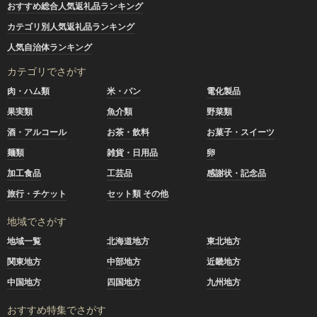
おすすめ総合人気返礼品ランキング
カテゴリ別人気返礼品ランキング
人気自治体ランキング
カテゴリでさがす
肉・ハム類
米・パン
電化製品
果実類
魚介類
野菜類
酒・アルコール
お茶・飲料
お菓子・スイーツ
麺類
雑貨・日用品
卵
加工食品
工芸品
感謝状・記念品
旅行・チケット
セット類 その他
地域でさがす
地域一覧
北海道地方
東北地方
関東地方
中部地方
近畿地方
中国地方
四国地方
九州地方
おすすめ特集でさがす