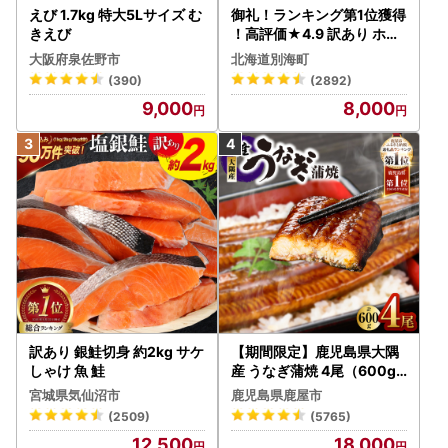
えび 1.7kg 特大5Lサイズ む
御礼！ランキング第1位獲得
きえび
！高評価★4.9 訳あり ホタ
テ 400g（ほたて 帆立 貝柱
大阪府泉佐野市
北海道別海町
冷凍 ）
(390)
(2892)
9,000
8,000
訳あり 銀鮭切身 約2kg サケ
【期間限定】鹿児島県大隅
しゃけ 魚 鮭
産 うなぎ蒲焼 4尾（600g
） KN007-004-04-cp18
宮城県気仙沼市
鹿児島県鹿屋市
うなぎ 鰻 魚 惣菜 総菜
(2509)
(5765)
12,500
18,000