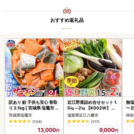
おすすめ返礼品
訳あり 鮭 子供も安心 骨取
近江野菜詰め合せセット 1.
無塩
り 2.1kg [ 宮城県 塩竈市 ]
5㎏～2㎏ 【K002W】 野
ー 
鮭
菜 旬 新鮮
】
宮城県塩竈市
滋賀県近江八幡市
神奈
(134)
(117)
13,000
9,000