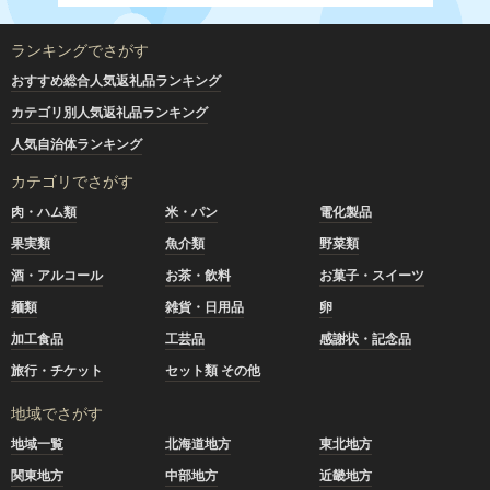
ランキングでさがす
おすすめ総合人気返礼品ランキング
カテゴリ別人気返礼品ランキング
人気自治体ランキング
カテゴリでさがす
肉・ハム類
米・パン
電化製品
果実類
魚介類
野菜類
酒・アルコール
お茶・飲料
お菓子・スイーツ
麺類
雑貨・日用品
卵
加工食品
工芸品
感謝状・記念品
旅行・チケット
セット類 その他
地域でさがす
地域一覧
北海道地方
東北地方
関東地方
中部地方
近畿地方