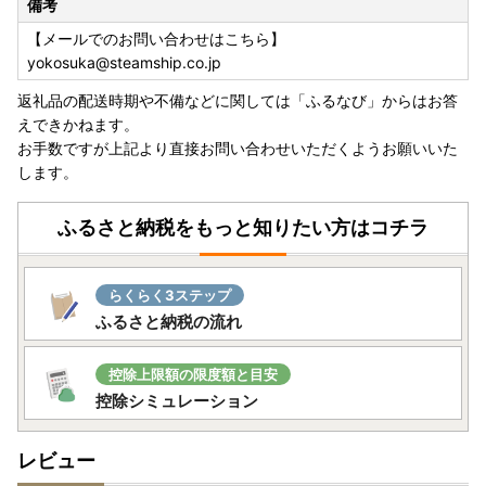
備考
正に使用し、SNS（Xなど）やLINE、メール等を通じて「キ
【メールでのお問い合わせはこちら】
ャンペーン当選」などと称して金銭をだまし取ろうとする悪
yokosuka@steamship.co.jp
質な手口が報告されています。
返礼品の配送時期や不備などに関しては「ふるなび」からはお答
手口としては、少額の寄附や送金を条件に高額なキャッシュ
えできかねます。
バックをうたうものが確認されております。実際に「PayPa
お手数ですが上記より直接お問い合わせいただくようお願いいた
y」で複数回キャッシュバックを行い信用させたうえで、高
します。
額な支払いを求め、最終的にキャッシュバックをせず連絡を
絶つといった事例もございます。
ふるさと納税をもっと知りたい方はコチラ
横須賀市および「ふるなび」が、寄附者様へ個別にSNSやLI
NE等でご連絡し、キャッシュバックを提案したり金銭の送
らくらく3ステップ
金や寄附を依頼することは一切ございません。
ふるさと納税の流れ
不審な連絡を受けた場合は、送金・個人情報の入力・リンク
のクリック等は決して行わず、速やかに送信元をブロック・
控除上限額の限度額と目安
削除してください。
控除シミュレーション
横須賀市の返礼品をかたる悪質な行為に、くれぐれもご注意
レビュー
くださいますようお願い申し上げます。