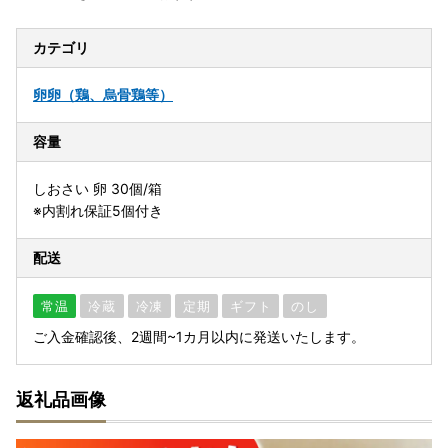
カテゴリ
卵
卵（鶏、烏骨鶏等）
容量
しおさい 卵 30個/箱
※内割れ保証5個付き
配送
常温
冷蔵
冷凍
定期
ギフト
のし
ご入金確認後、2週間~1カ月以内に発送いたします。
返礼品画像