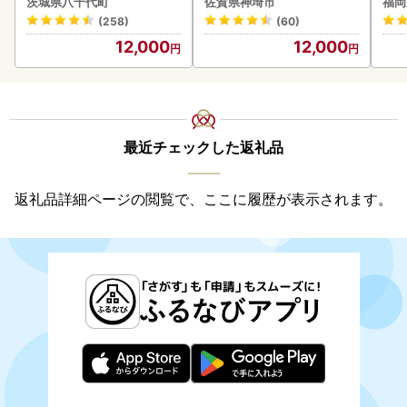
茨城県八千代町
佐賀県神埼市
福岡
あり 茨城 ウナギ 鰻 個包装
083106)
(258)
(60)
人気 美味しい 小分け 八千
12,000
12,000
代町
最近チェックした返礼品
返礼品詳細ページの閲覧で、ここに履歴が表示されます。