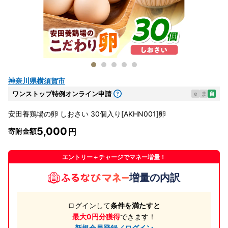
神奈川県横須賀市
ワンストップ特例オンライン申請
e
ま
自
安田養鶏場の卵 しおさい 30個入り[AKHN001]卵
5,000
寄附金額
エントリー＋チャージでマネー増量！
増量の内訳
ログインして
条件を満たすと
最大0円分獲得
できます！
新規会員登録／ログイン