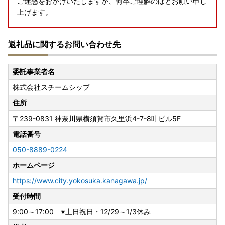
ご迷惑をおかけいたしますが、何卒ご理解のほどお願い申し
上げます。
【大切なお知らせ】配送会社変更について
返礼品に関するお問い合わせ先
日頃より神奈川県横須賀市を応援いただきありがとうござい
ます。
委託事業者名
この度、本市ふるさと納税におきまして、返礼品の配送会社
株式会社スチームシップ
をこれまでのヤマト運輸から、主に佐川急便へと変更させて
いただくこととなりました。
住所
※一部の返礼品につきましては、レターパック等での配送と
〒239-0831
神奈川県横須賀市久里浜4-7-8叶ビル5F
なる場合がございます。
電話番号
配送会社の変更に伴い、ご不便・ご迷惑をおかけすることも
050-8889-0224
ございますが、何卒ご理解を賜りますようお願い申し上げま
ホームページ
す。
https://www.city.yokosuka.kanagawa.jp/
【注意喚起】
受付時間
横須賀市の返礼品をかたる不審な行為にご注意ください
9:00～17:00 ※土日祝日・12/29～1/3休み
現在、「ふるなび」の名称やロゴ、横須賀市の返礼品名を不