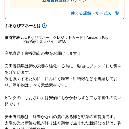
使える店舗・サービス一覧
ふるなびマネーとは
決済方法：
ふるなびマネー
クレジットカード
Amazon Pay
PayPay
楽天ペイ
d払い
産地直送！栄養満点の卵をお届けします！
安田養鶏場は卵の栄養を強化する為に、独自にブレンドした餌を
あげています。
殻を強くするために、にんにく粉末・牡蠣殻などを餌給してお
り、添加物はすべて天然素材です。
ピンクの「しおさい」は安価にもかかわらずとても栄養価の高い
卵です！
安田養鶏場は、緑豊かな山の麓にある卵と野菜の直営所です。
太陽の光と新鮮な風が降り注ぐ鶏舎で生まれた新鮮な地卵は、弾