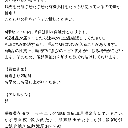
力があり味が濃厚です。
鶏糞を発酵させたさせた有機肥料をたっぷり使っているので味が
格別！
こだわりの卵をどうぞご賞味ください。
※卵セットの内、5個は割れ保証分となります。
※返礼品が届きましたら速やかに全品確認してください。
※日にちが経過すると、重みで卵にひびが入ることがあります。
※商品の性質上、輸送中に多少のヒビや割れが生じる場合がござい
ます。そのため、破卵保証分を加えた数でお届けしております。
【賞味期限】
発送より2週間
お早めにお召し上がりください
【アレルゲン】
卵
栄養満点 タマゴ 玉子 エッグ 鶏卵 国産 調理 温泉卵 ゆでたまご お
かず 朝食 夜ご飯 夕飯 たまご 卵 鶏卵 玉子 たまごかけご飯 卵かけ
ご飯 卵焼き 生卵 濃厚 おすすめ