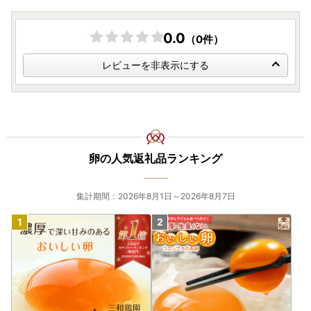
【書類の発送について】
返礼品とは別に30日以内に発送いたします。
0.0
（0件）
なお、ワンストップ特例申請書は、ご要望の寄附者様のみ同
レビューを非表示にする
封いたします。
【返礼品の発送について】
・長期不在などでお受け取りができない期間がある場合は、
備考欄に必ずご入力ください。原則、再送はいたしかねま
卵の人気返礼品ランキング
す。
・万が一、返礼品のお届け時に破損や傷みなどの不具合があ
った場合は、速やかに下記記載の『横須賀市ふるさと納税お
集計期間：2026年8月1日～2026年8月7日
問い合わせ窓口』までご連絡ください。
※令和5年6月1日発送分より、ヤマト運輸・転送サービスの
有料化が発表されております。転送の際は、ご注意くださ
い。
お届け先が変更となる場合は、事前に問い合わせ窓口へご連
絡をお願いいたします。