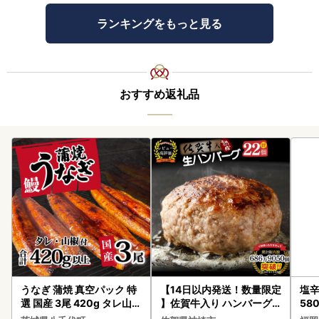
品づくりの参考とさせていただきます。
皆様からのお言葉が、生産者・事業者一同の大きな励みとな
ランキングをもっと見る
ります。
--*--*--*--*--*--*--*--*--*--*--*--*--*--*--*--*--*--*--*--*
--*--*
おすすめ返礼品
うなぎ 蒲焼 真空パック 特
【14日以内発送！数量限定
塩辛
選 国産 3尾 420g タレ山椒
】佐賀牛入り ハンバーグ 2
58
付き うな重 ひつまぶし 訳
2個 2.6kg(120g×22個)(H