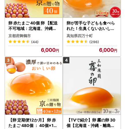
【ワンストップ申請について】
当自治体は、スマートフォンによるワンストップ特例申請
（自治体マイページ)を受け付けております。
卵 赤たまご 40個 卵 【配送
卵が苦手な子どもも食べら
マイナンバーカードをお持ちの場合は、便利なスマートフォ
不可地域：北海道、沖縄、
れた！生臭くないおいしい
ンによるワンストップ特例申請（自治体マイページ)をご利
離島】
卵 6個入×5P たまご ／Gbn
京都府舞鶴市
高知県四万十町
用いただけますと幸いでございます。
-A03
(44)
(296)
詳しくは横須賀市よりお届けのご案内書をご覧くださいま
6,000
6,000
せ。
【個人情報の取り扱いについて】
お寄せいただいた個人情報は、寄附金の受付、入金及び返礼
品発送に係る確認・連絡、各種お問い合わせ、寄附の使い道
のお知らせの広報等に利用するものであり、それ以外の目的
で使用するものではありません。
返礼品発送に関して、必要最低限の範囲において返礼品取扱
い事業者に通知します。
【卵 定期便12か月】 卵 赤
【TVで紹介】卵 霧の卵 30
たまご 480個 ： 40個×12
個【北海道・沖縄・離島配
※お名前に旧字体または機種依存文字などが含まれている場