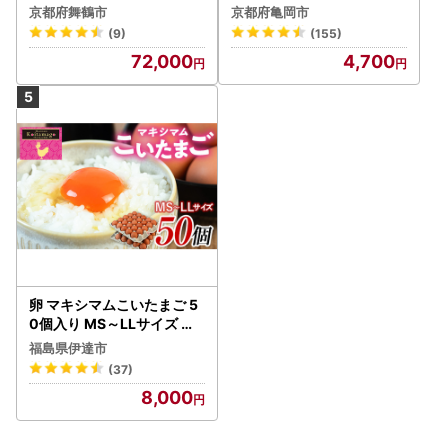
回 【配送不可地域：北海道
送不可】
京都府舞鶴市
京都府亀岡市
合、当市からお送りするメールにおいて、システム上一部の
、沖縄、離島】
(9)
(155)
メールソフトにて文字化けが発生する可能性がございます。
何卒ご了承ください。
72,000
4,700
【ふるさと納税の対象となる地方団体の指定について】
横須賀市は令和7年9月26日付総務大臣通知「ふるさと納税
の対象となる地方団体の指定について（通知）」にて、地方
税法（昭和25年法律第226号）第37条の2第2項及び第314条
の7第2項の規定に基づき、ふるさと納税の対象となる地方団
体として指定されました。
指定対象期間は、令和7年10月1日から令和8年9月30日まで
です。
--*--*--*--*--*--*--*--*--*--*--*--*--*--*--*--*--*--*--*--*
卵 マキシマムこいたまご 5
--*--*
0個入り MS～LLサイズ 卵
F20C-275
■レビューのお願い
福島県伊達市
(37)
お届けいたしました返礼品につきまして、ぜひご感想をお聞
8,000
かせください。
お寄せいただいたお声は、今後のふるさと納税の運営や返礼