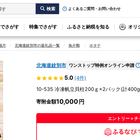
よくあるご質問・お問い合わせ
リでさがす
特集でさがす
ふるさと納税を知る
オリ
地方
北海道紋別市の返礼品一覧
魚介類
ホタテ
北海道紋別市
ワンストップ特例オンライン申請
5.0
(4件)
10-535 冷凍帆立貝柱200ｇ×2パック(計400
10,000
寄附金額
エントリー＋チ