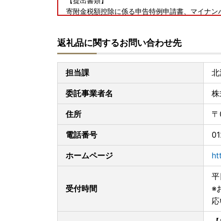
【提出書類】
寄附金税額控除に係る申告特例申請書、マイナン
【提出期限】
寄付した年の翌年の1月10日(必着)
返礼品に関するお問い合わせ先
[オンラインワンストップ申請をご利用ください！
マイナンバーカードをお持ちの方は「
自治体マイ
担当課
北
書類の作成や郵送が不要。ぜひご利用ください。
※ご入金後１～３営業日で申請可能になります。
委託事業者名
株
住所
〒
電話番号
01
ホームページ
ht
平
受付時間
※
応