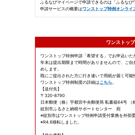
ふるなびマイページで申請できるのは「ふるなびワ
申請サービスの概要は
ワンストップ特例オンライ
ワンストップ
ワンストップ特例申請「希望する」でお申込いた
年末は提出期限まで時間がありませんので、ご自
めします。
既にご提出された方に行き違いで用紙が届く可能
ワンストップ特例制度の詳細は
こちら
。
【送付先】
〒320-8790
日本郵便（株）宇都宮中央郵便局 私書箱64号 （
紋別市ふるさと納税サポートセンター 宛
※紋別市はワンストップ特例申請受付業務を外部
※R4.6移転しました。