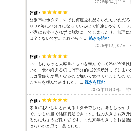
2026年04月11日
紋別市のホタテ、すでに何度返礼品をいただいただろ
００g毎に小分けになっているので解凍しやすく、３
が家にも食べきれずに無駄にしてしまったり、無理に
は全くないです。これからも
...
続きを読む
2025年12月07日
いつもはもっと大容量のものを頼んでいて私の冷凍技
いか、食べ終える頃には部分的に冷凍焼けしてしまい
には舌触りが悪くなるので焼いて食べていましたので
こちらを頼んでみました。
...
続きを読む
2025年11月09日 
素直においしいと言えるホタテでした。味もしっかり
で、少しの量で結構満足できます。粒の大きさも刺身
るのにちょうど良く◎です。また来年もきっとお世話
はないかと思う一品でした。