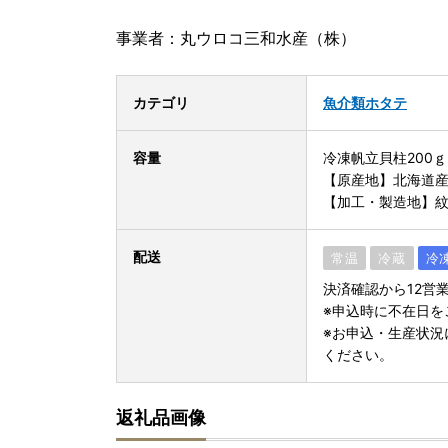
事業者：丸ウロコ三和水産（株）
カテゴリ
魚介類
ホタテ
容量
冷凍帆立貝柱200ｇ(
【原産地】北海道
【加工・製造地】
配送
常温
冷蔵
冷
決済確認から12営
※申込時に不在日を
※お申込・生産状況
ください。
返礼品画像