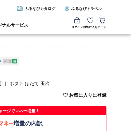
ふるなびカタログ
ふるなびトラベル
ジナルサービス
ログイン
お気に入り
カート
e
ま
自
g) ｜ ホタテ ほたて 玉冷
お気に入りに登録
ャージでマネー増量！
増量の内訳