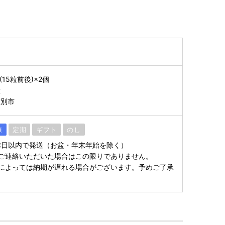
15粒前後)×2個
産
紋別市
凍
定期
ギフト
のし
業日以内で発送（お盆・年末年始を除く）
ご連絡いただいた場合はこの限りでありません。
によっては納期が遅れる場合がございます。予めご了承