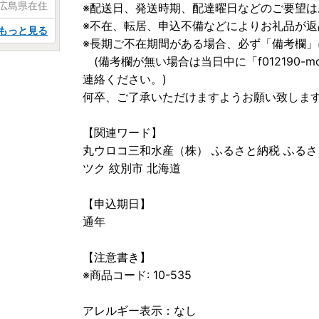
 広島県在住
※配送日、発送時期、配達曜日などのご要望は
※不在、転居、申込不備などによりお礼品が
もっと見る
※長期ご不在期間がある場合、必ず「備考欄」
(備考欄が無い場合は当日中に「f012190-momb
連絡ください。)
何卒、ご了承いただけますようお願い致しま
【関連ワード】
丸ウロコ三和水産（株） ふるさと納税 ふるさと
ツク 紋別市 北海道
【申込期日】
通年
【注意書き】
※商品コード: 10-535
アレルギー表示：なし