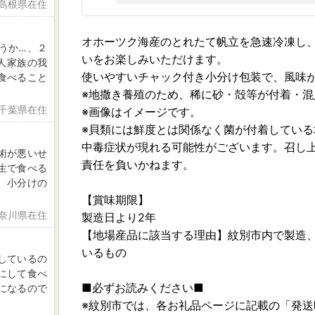
 島根県在住
オホーツク海産のとれたて帆立を急速冷凍し
うか…、２
いをお楽しみいただけます。
人家族の我
使いやすいチャック付き小分け包装で、風味
食べること
※地撒き養殖のため、稀に砂・殻等が付着・
 千葉県在住
※画像はイメージです。
※貝類には鮮度とは関係なく菌が付着してい
中毒症状が現れる可能性がございます。召し
術が悪いせ
責任を負いかねます。
生で食べる
、小分けの
【賞味期限】
神奈川県在住
製造日より2年
【地場産品に該当する理由】紋別市内で製造
いるもの
しているの
にして食べ
■必ずお読みください■
になるので
※紋別市では、各お礼品ページに記載の「発