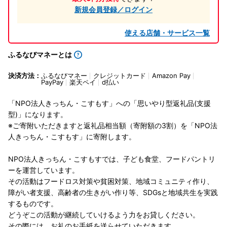
新規会員登録／ログイン
使える店舗・サービス一覧
ふるなびマネーとは
決済方法：
ふるなびマネー
クレジットカード
Amazon Pay
PayPay
楽天ペイ
d払い
「NPO法人きっちん・こすもす」への「思いやり型返礼品(支援
型)」になります。
※ご寄附いただきますと返礼品相当額（寄附額の3割）を「NPO法
人きっちん・こすもす」に寄附します。
NPO法人きっちん・こすもすでは、子ども食堂、フードパントリ
ーを運営しています。
その活動はフードロス対策や貧困対策、地域コミュニティ作り、
障がい者支援、高齢者の生きがい作り等、SDGsと地域共生を実践
するものです。
どうぞこの活動が継続していけるよう力をお貸しください。
その際には、お礼のお手紙を送らせていただきます。