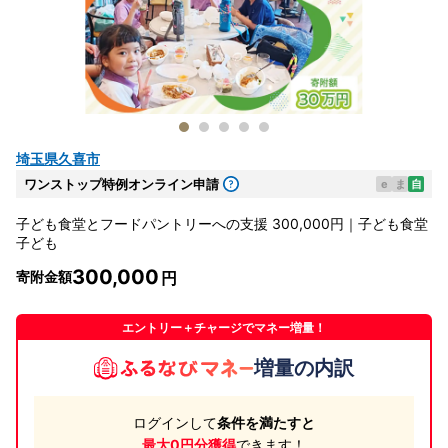
埼玉県久喜市
ワンストップ特例オンライン申請
e
ま
自
子ども食堂とフードパントリーへの支援 300,000円｜子ども食堂
子ども
300,000
寄附金額
エントリー＋チャージでマネー増量！
増量の内訳
ログインして
条件を満たすと
最大0円分獲得
できます！