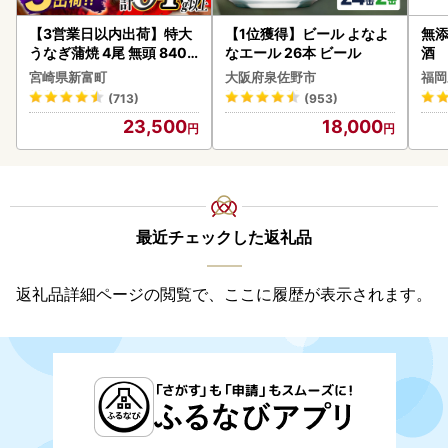
【3営業日以内出荷】特大
【1位獲得】ビール よなよ
無添
うなぎ蒲焼 4尾 無頭 840g
なエール 26本 ビール
酒
以上 C388-840-3D
宮崎県新富町
大阪府泉佐野市
福岡
(713)
(953)
23,500
18,000
最近チェックした返礼品
返礼品詳細ページの閲覧で、ここに履歴が表示されます。