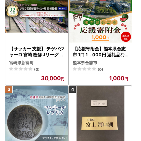
【サッカー 支援】 テゲバジ
【応援寄附金】熊本県合志
ャーロ 宮崎 改修 Jリーグ ス
市 1口 1，000円 返礼品な
タジアム 応援 S27
しのご寄附 【合志市役所
宮崎県新富町
熊本県合志市
】[AYBZ006]
(0)
(0)
30,000
1,000