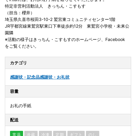
特定非営利活動法人 きっちん・こすもす
（担当：櫻井）
埼玉県久喜市桜田3-10-2 鷲宮東コミュニティセンター1階
JR宇都宮線東鷲宮駅東口下車徒歩約12分 東鷲宮小学校・未来公
園隣
※活動の様子はきっちん・こすもすのホームページ、Facebook
をご覧ください。
カテゴリ
感謝状・記念品
感謝状・お礼状
容量
お礼の手紙
配送
常温
冷蔵
冷凍
定期
ギフト
のし