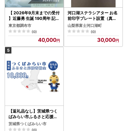
【 2026年9月末までの受付
河口湖ステラシアター お名
】近藤勇 生誕 190周年 記念
前印字プレート設置（真鍮
鋳造 デザイン マンホール
製）【音楽文化支援企画】
東京都調布市
山梨県富士河口湖町
レプリカ | 新選組 株式会社
(0)
(0)
高橋商事資産管理オフィス
40,000
30,000
【返礼品なし】茨城県つく
ばみらい市ふるさと応援寄
附金（10,000円)
茨城県つくばみらい市
(0)