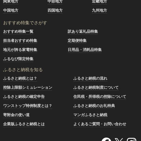
関東地方
中部地方
近畿地方
中国地方
四国地方
九州地方
おすすめ特集でさがす
おすすめ特集一覧
訳あり返礼品特集
担当者おすすめ特集
定期便特集
地元が誇る家電特集
日用品・消耗品特集
ふるなび限定特集
ふるさと納税を知る
ふるさと納税とは？
ふるさと納税の流れ
控除上限額シミュレーション
ふるさと納税制度について
ふるさと納税の確定申告
住民税・所得税の控除について
ワンストップ特例制度とは？
ふるさと納税のお礼特典
寄附金の使い道
マンガふるさと納税
企業版ふるさと納税とは
よくあるご質問・お問い合わせ