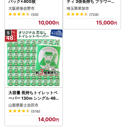
パック×400枚
ティ 3倍長持ち フラワーパ
ック 4ロール×6P
大阪府泉佐野市
埼玉県草加市
(50)
(728)
10,000
15,000
大容量 長持ちトイレットペ
ーパー 130m シングル 48R
芯なし 3倍巻 トイレット
山梨県富士吉田市
(516)
14,000