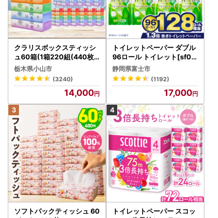
クラリスボックスティッシ
トイレットペーパー ダブル
ュ60箱(1箱220組(440枚))
96ロール トイレット[sf00
(5個入り×12セット)【配送
1-012]
栃木県小山市
静岡県富士市
不可地域：離島・沖縄県】
(3240)
(1192)
【1256759】
14,000
17,000
ソフトパックティッシュ 60
トイレットペーパー スコッ