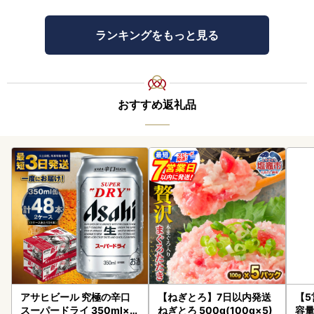
ランキングをもっと見る
おすすめ返礼品
アサヒビール 究極の辛口
【ねぎとろ】7日以内発送
【
スーパードライ 350ml×4
ねぎとろ 500g(100g×5)
容量