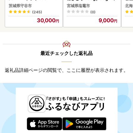
8本 ビール
あ
茨城県守谷市
宮城県塩竈市
北海
ーグ
(245)
(0)
05
30,000
9,000
最近チェックした返礼品
返礼品詳細ページの閲覧で、ここに履歴が表示されます。