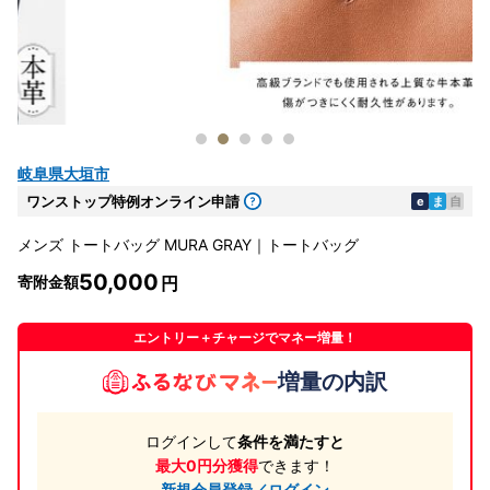
岐阜県大垣市
ワンストップ特例オンライン申請
e
ま
自
メンズ トートバッグ MURA GRAY｜トートバッグ
50,000
寄附金額
エントリー＋チャージでマネー増量！
増量の内訳
ログインして
条件を満たすと
最大0円分獲得
できます！
新規会員登録／ログイン