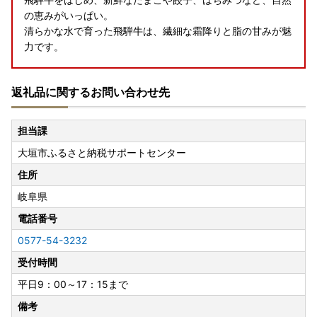
の恵みがいっぱい。
清らかな水で育った飛騨牛は、繊細な霜降りと脂の甘みが魅
力です。
岐阜県大垣市カタログ特産品一覧はこちら
返礼品に関するお問い合わせ先
※お申込み＝返礼品発送ではなく「ふるなびカタログポイン
ト」の付与になります。
担当課
※寄附は10,000円から、会員登録（無料）が必要です。
大垣市ふるさと納税サポートセンター
詳細はこちら
住所
岐阜県
電話番号
0577-54-3232
受付時間
平日9：00～17：15まで
備考