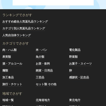
ランキングでさがす
おすすめ総合人気返礼品ランキング
カテゴリ別人気返礼品ランキング
人気自治体ランキング
カテゴリでさがす
肉・ハム類
米・パン
電化製品
果実類
魚介類
野菜類
酒・アルコール
お茶・飲料
お菓子・スイーツ
麺類
雑貨・日用品
卵
加工食品
工芸品
感謝状・記念品
旅行・チケット
セット類 その他
地域でさがす
地域一覧
北海道地方
東北地方