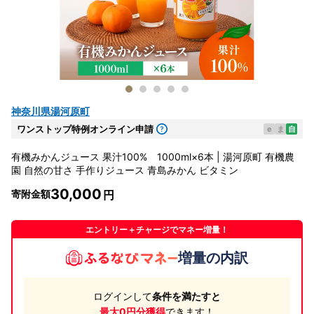
神奈川県湯河原町
ワンストップ特例オンライン申請
e
ま
自
有機みかんジュース 果汁100% 1000ml×6本 | 湯河原町 有機農
園 自然の甘さ 手作りジュース 青島みかん ビタミン
30,000
寄附金額
エントリー＋チャージでマネー増量！
増量の内訳
ログインして
条件を満たすと
最大0円分獲得
できます！