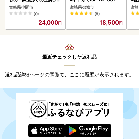
ロイン2節（1.0kg前後）_
kg-S4A6-CF〕
-0
宮崎県串間市
宮崎県都城市
宮崎
K001-012-2609
シ!
(0)
(8)
24,000
18,500
最近チェックした返礼品
返礼品詳細ページの閲覧で、ここに履歴が表示されます。