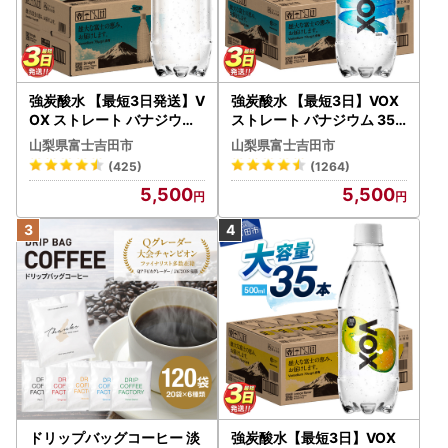
強炭酸水 【最短3日発送】V
強炭酸水 【最短3日】VOX
OX ストレート バナジウム
ストレート バナジウム 35
強炭酸水 35本 500ml ラベ
本 500ml 【富士吉田市限
山梨県富士吉田市
山梨県富士吉田市
ルレス【富士吉田市限定カ
定カートン】炭酸
(425)
(1264)
ートン】 炭酸
5,500
5,500
ドリップバッグコーヒー 淡
強炭酸水【最短3日】VOX