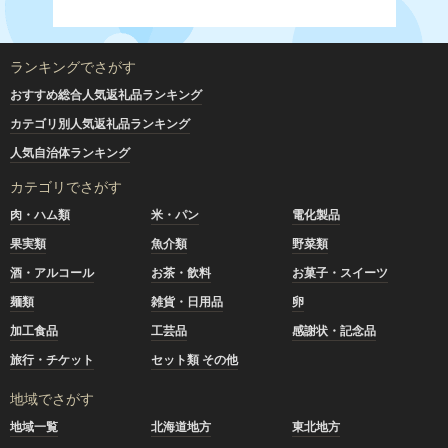
ランキングでさがす
おすすめ総合人気返礼品ランキング
カテゴリ別人気返礼品ランキング
人気自治体ランキング
カテゴリでさがす
肉・ハム類
米・パン
電化製品
果実類
魚介類
野菜類
酒・アルコール
お茶・飲料
お菓子・スイーツ
麺類
雑貨・日用品
卵
加工食品
工芸品
感謝状・記念品
旅行・チケット
セット類 その他
地域でさがす
地域一覧
北海道地方
東北地方