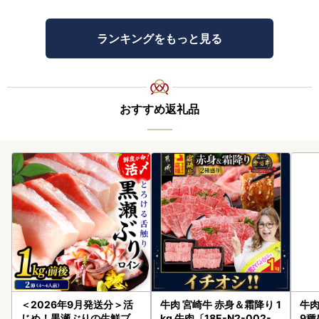
ランキングをもっと見る
おすすめ返礼品
＜2026年9月発送分＞活
牛肉 宮崎牛 赤身＆霜降り 1
牛肉
じめ！黒瀬ぶりの生鮮ブリ
kg 牛肉〔18E-N2-002-1
9種