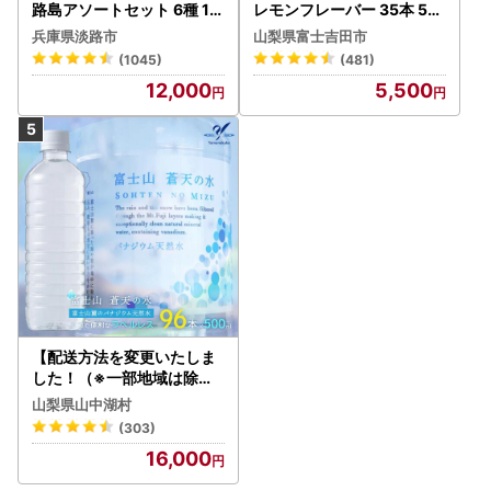
路島アソートセット 6種 12
レモンフレーバー 35本 50
0袋 飲み比べ コーヒー
0ml 【富士吉田市限定カー
兵庫県淡路市
山梨県富士吉田市
トン】炭酸
(1045)
(481)
12,000
5,500
【配送方法を変更いたしま
した！（※一部地域は除く
）】＜ラベルレス＞富士山
山梨県山中湖村
蒼天の水 500ml×96本（４
(303)
ケース）YC001
16,000