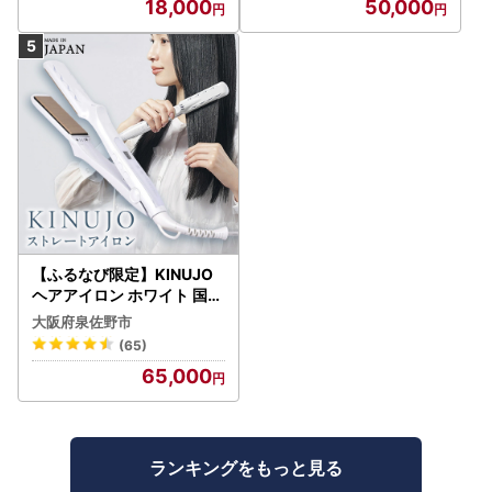
18,000
50,000
【ふるなび限定】KINUJO
ヘアアイロン ホワイト 国内
製造 FN-Limited-PR
大阪府泉佐野市
(65)
65,000
ランキングをもっと見る