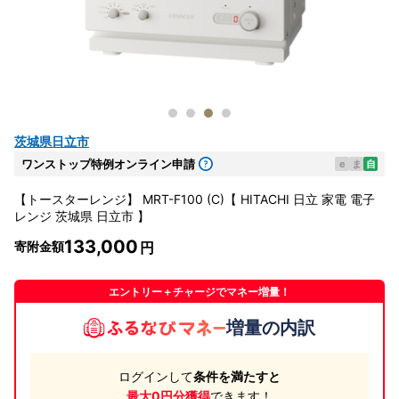
茨城県日立市
ワンストップ特例オンライン申請
e
ま
自
【トースターレンジ】 MRT-F100 (C)【 HITACHI 日立 家電 電子
レンジ 茨城県 日立市 】
133,000
寄附金額
エントリー＋チャージでマネー増量！
増量の内訳
ログインして
条件を満たすと
最大0円分獲得
できます！