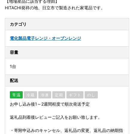
【地場産品に該当する理由】
HITACHI発祥の地、日立市で製造された家電品です。
カテゴリ
電化製品
電子レンジ・オーブンレンジ
容量
1台
配送
常温
冷蔵
冷凍
定期
ギフト
のし
お申し込み後1～2週間程度で順次発送予定
返礼品到着後レビューご記入をお願い致します。
・寄附申込みのキャンセル、返礼品の変更、返礼品の納期指