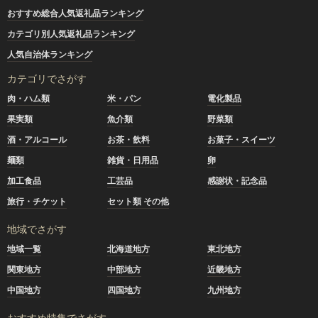
おすすめ総合人気返礼品ランキング
カテゴリ別人気返礼品ランキング
人気自治体ランキング
カテゴリでさがす
肉・ハム類
米・パン
電化製品
果実類
魚介類
野菜類
酒・アルコール
お茶・飲料
お菓子・スイーツ
麺類
雑貨・日用品
卵
加工食品
工芸品
感謝状・記念品
旅行・チケット
セット類 その他
地域でさがす
地域一覧
北海道地方
東北地方
関東地方
中部地方
近畿地方
中国地方
四国地方
九州地方
おすすめ特集でさがす