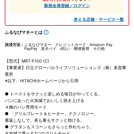
新規会員登録／ログイン
使える店舗・サービス一覧
ふるなびマネーとは
決済方法：
ふるなびマネー
クレジットカード
Amazon Pay
PayPay
楽天ペイ
d払い
郵便振替
その他
【型式】MRT-F100 (C)
【事業者】日立グローバルライフソリューションズ（株）多賀事
業所
※以下、HITACHIホームページから引用
● トーストをサクッと楽しめる毎日がやってくる。
パンにあった火加減でおいしく焼き上げる
４種のパン専用モード
● 「グリルプレート＆ヒーター」テクノロジー。
裏返しなしで、表も裏もサクッと焼ける。
● グラタンもスコーンもさらっと作れちゃう。
火加減で選べる3つのグリルモード