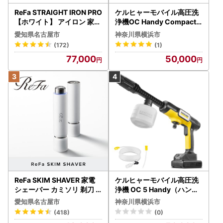
ReFa STRAIGHT IRON PRO
ケルヒャーモバイル高圧洗
【ホワイト】 アイロン 家電
浄機OC Handy Compact
美容 リファ アイロン
（ハンディエア） APV000
愛知県名古屋市
神奈川県横浜市
7
(172)
(1)
77,000
50,000
ReFa SKIM SHAVER 家電
ケルヒャーモバイル高圧洗
シェーバー カミソリ 剃刀
浄機 OC 5 Handy（ハンデ
シェーバー
ィジェット） APV0006
愛知県名古屋市
神奈川県横浜市
(418)
(0)