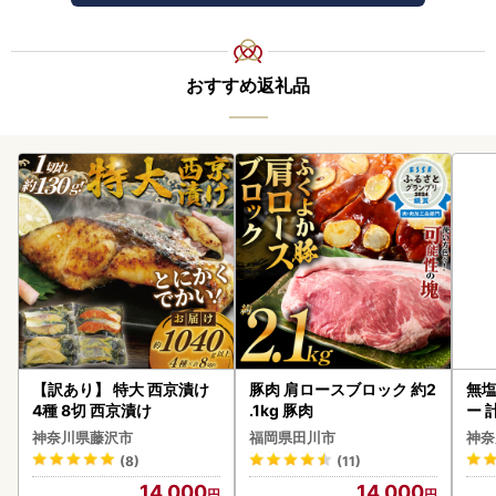
おすすめ返礼品
【訳あり】 特大 西京漬け
豚肉 肩ロースブロック 約2
無塩
4種 8切 西京漬け
.1kg 豚肉
ー 
】
神奈川県藤沢市
福岡県田川市
神奈
(8)
(11)
14,000
14,000