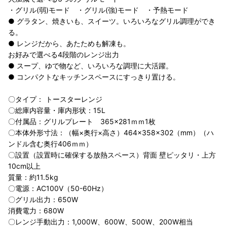
・グリル(弱)モード ・グリル(強)モード ・予熱モード
● グラタン、焼きいも、スイーツ。いろいろなグリル調理ができ
る。
● レンジだから、あたためも解凍も。
お好みで選べる4段階のレンジ出力
● スープ、ゆで物など、いろいろな調理に大活躍。
● コンパクトなキッチンスペースにすっきり置ける。
〇タイプ： トースターレンジ
〇総庫内容量・庫内形状：15L
〇付属品：グリルプレート 365×281ｍｍ1枚
〇本体外形寸法：（幅×奥行×高さ）464×358×302（mm）（ハ
ンドル含む奥行406ｍｍ）
〇設置（設置時に確保する放熱スペース）背面 壁ピッタリ・上方
10cm以上
質量：約11.5kg
〇電源：AC100V（50-60Hz）
〇グリル出力：650W
消費電力：680W
〇レンジ手動出力：1,000W、600W、500W、200W相当