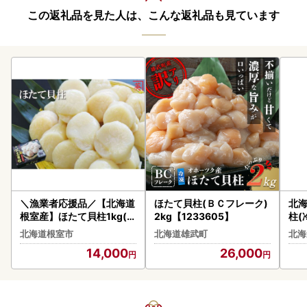
この返礼品を見た人は、こんな返礼品も見ています
＼漁業者応援品／【北海道
ほたて貝柱(ＢＣフレーク)
北
根室産】ほたて貝柱1kg(3
2kg【1233605】
柱(
1～35玉) A-27005
あり
北海道根室市
北海道雄武町
北海
14,000
26,000