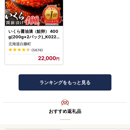
いくら醤油漬（鮭卵） 400
g(200g×2パック)_K022-
1676
北海道白糠町
(5674)
22,000
ランキングをもっと見る
おすすめ返礼品