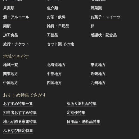
果実類
魚介類
野菜類
酒・アルコール
お茶・飲料
お菓子・スイーツ
麺類
雑貨・日用品
卵
加工食品
工芸品
感謝状・記念品
旅行・チケット
セット類 その他
地域でさがす
地域一覧
北海道地方
東北地方
関東地方
中部地方
近畿地方
中国地方
四国地方
九州地方
おすすめ特集でさがす
おすすめ特集一覧
訳あり返礼品特集
担当者おすすめ特集
定期便特集
地元が誇る家電特集
日用品・消耗品特集
ふるなび限定特集