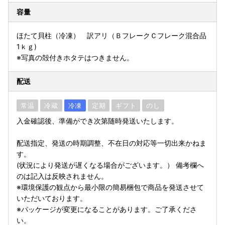
容量
ほたて貝柱（冷凍） 訳アリ（ＢフレークＣフレーク混合品
1ｋｇ)
※写真の殻付きホタテはつきません。
配送
常温
冷蔵
冷凍
定期
ギフト
のし
入金確認後、準備ができ次第随時発送いたします。
配送指定、発送の時期調整、不在日の対応等一切出来かねま
す。
(状況により発送が遅くなる場合がございます。） 備考欄へ
のは記入は反映されません。
※環境保護の観点から最小限の簡易梱包で商品を発送させて
いただいております。
※パッケージが変更になることがあります。ご了承くださ
い。