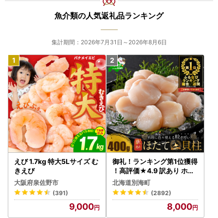
魚介類の人気返礼品ランキング
集計期間：2026年7月31日～2026年8月6日
えび 1.7kg 特大5Lサイズ む
御礼！ランキング第1位獲得
きえび
！高評価★4.9 訳あり ホタ
テ 400g（ほたて 帆立 貝柱
大阪府泉佐野市
北海道別海町
冷凍 ）
(391)
(2892)
9,000
8,000