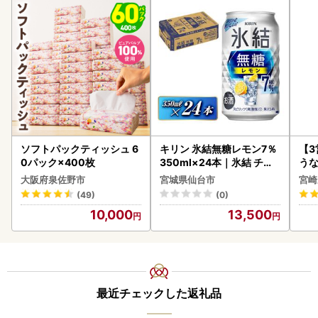
ソフトパックティッシュ 6
キリン 氷結無糖レモン7％
【
0パック×400枚
350ml×24本｜氷結 チュ
うな
ーハイ 仙台市
以上
大阪府泉佐野市
宮城県仙台市
宮崎
(49)
(0)
10,000
13,500
最近チェックした返礼品