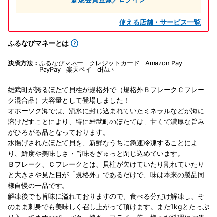
使える店舗・サービス一覧
ふるなびマネーとは
決済方法：
ふるなびマネー
クレジットカード
Amazon Pay
PayPay
楽天ペイ
d払い
雄武町が誇るほたて貝柱が規格外で（規格外ＢフレークＣフレー
ク混合品）大容量として登場しました！
オホーツク海では、流氷に封じ込まれていたミネラルなどが海に
溶けだすことにより、特に雄武町のほたては、甘くて濃厚な旨み
がひろがる品となっております。
水揚げされたほたて貝を、新鮮なうちに急速冷凍することによ
り、鮮度や美味しさ・旨味をぎゅっと閉じ込めています。
Ｂフレーク、Ｃフレークとは、貝柱が欠けていたり割れていたり
と大きさや見た目が「規格外」であるだけで、味は本来の製品同
様自慢の一品です。
解凍後でも旨味に溢れておりますので、食べる分だけ解凍し、そ
のまま刺身でも美味しく召し上がって頂けます。また1kgとたっぷ