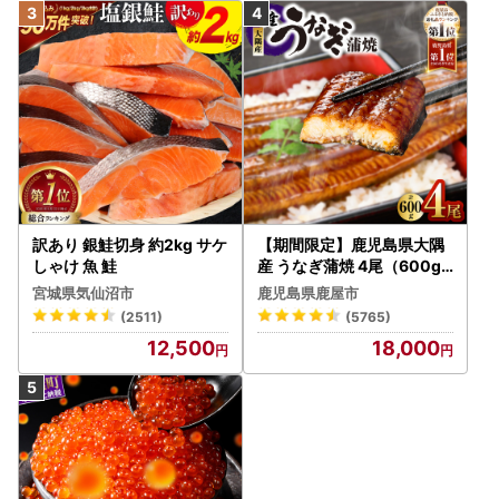
訳あり 銀鮭切身 約2kg サケ
【期間限定】鹿児島県大隅
しゃけ 魚 鮭
産 うなぎ蒲焼 4尾（600g
） KN007-004-04-cp18
宮城県気仙沼市
鹿児島県鹿屋市
うなぎ 鰻 魚 惣菜 総菜
(2511)
(5765)
12,500
18,000