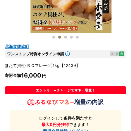
北海道雄武町
ワンストップ特例オンライン申請
e
ま
自
ほたて貝柱(ＢＣフレーク)1kg【12439】
16,000
寄附金額
エントリー＋チャージでマネー増量！
増量の内訳
ログインして
条件を満たすと
最大0円分獲得
できます！
新規会員登録／ログイン