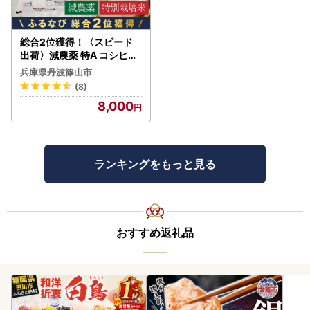
総合2位獲得！〈スピード
出荷〉減農薬 特A コシヒカ
リ 5kg 丹波篠山産 特別栽培
兵庫県丹波篠山市
米 こしひかり
(8)
8,000
ランキングをもっと見る
おすすめ返礼品