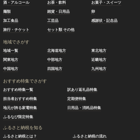
酒・アルコール
お茶・飲料
お菓子・スイーツ
麺類
雑貨・日用品
卵
加工食品
工芸品
感謝状・記念品
旅行・チケット
セット類 その他
地域でさがす
地域一覧
北海道地方
東北地方
関東地方
中部地方
近畿地方
中国地方
四国地方
九州地方
おすすめ特集でさがす
おすすめ特集一覧
訳あり返礼品特集
担当者おすすめ特集
定期便特集
地元が誇る家電特集
日用品・消耗品特集
ふるなび限定特集
ふるさと納税を知る
ふるさと納税とは？
ふるさと納税の流れ