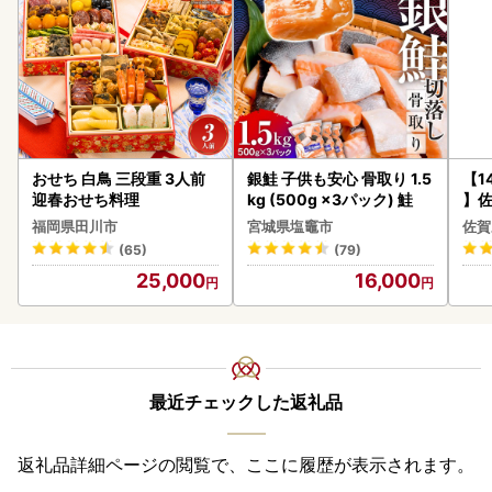
おせち 白鳥 三段重 3人前
銀鮭 子供も安心 骨取り 1.5
【1
迎春おせち料理
kg (500g ×3パック) 鮭
】佐
2個 
福岡県田川市
宮城県塩竈市
佐賀
083
(65)
(79)
25,000
16,000
最近チェックした返礼品
返礼品詳細ページの閲覧で、ここに履歴が表示されます。