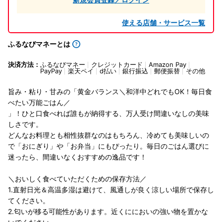
使える店舗・サービス一覧
ふるなびマネーとは
決済方法：
ふるなびマネー
クレジットカード
Amazon Pay
PayPay
楽天ペイ
d払い
銀行振込
郵便振替
その他
旨み・粘り・甘みの「黄金バランス＼和洋中どれでもOK！毎日食
べたい万能ごはん／
」！ひと口食べれば誰もが納得する、万人受け間違いなしの美味
しさです。
どんなお料理とも相性抜群なのはもちろん、冷めても美味しいの
で「おにぎり」や「お弁当」にもぴったり。毎日のごはん選びに
迷ったら、間違いなくおすすめの逸品です！
＼おいしく食べていただくための保存方法／
1.直射日光＆高温多湿は避けて、風通しが良く涼しい場所で保存し
てください。
2.匂いが移る可能性があります。近くににおいの強い物を置かな