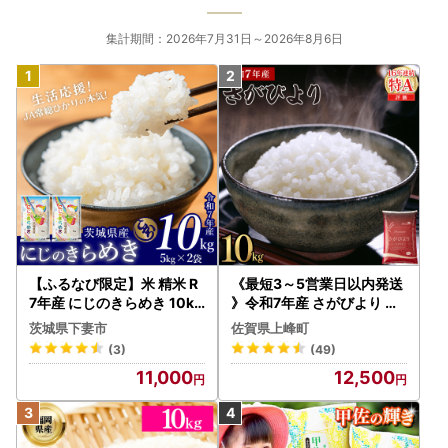
集計期間：2026年7月31日～2026年8月6日
【ふるなび限定】米 精米 R
《最短3～5営業日以内発送
7年産 にじのきらめき 10kg
》令和7年産 さがびより 佐
10月 FN-Limited-PR
賀県産（精米）10kg
茨城県下妻市
佐賀県上峰町
(3)
(49)
11,000
12,500