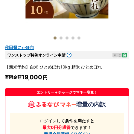
秋田県にかほ市
ワンストップ特例オンライン申請
e
ま
自
【新米予約】白米 ひとめぼれ10kg 精米 ひとめぼれ
19,000
寄附金額
エントリー＋チャージでマネー増量！
増量の内訳
ログインして
条件を満たすと
最大0円分獲得
できます！
新規会員登録／ログイン