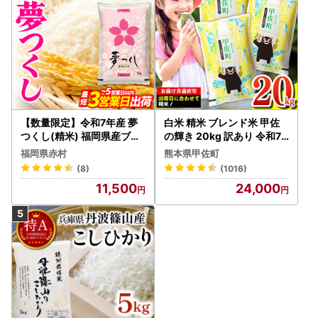
【数量限定】令和7年産 夢
白米 精米 ブレンド米 甲佐
つくし(精米) 福岡県産ブラ
の輝き 20kg 訳あり 令和7
ンド米 10kg (品番:3X11R7)
年産 【価格改定ZS】
福岡県赤村
熊本県甲佐町
(8)
(1016)
11,500
24,000