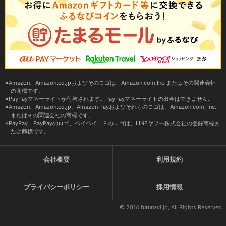
Amazon、Amazon.co.jpおよびそのロゴは、Amazon.com,Inc.またはその関連会社
の商標です。
PayPayマネーライトが付与されます。PayPayマネーライトの出金はできません。
Amazon、Amazon.co.jp、Amazon Payおよびそれらのロゴは、Amazon.com, Inc.
またはその関連会社の商標です。
PayPay、PayPayのロゴ、ペイペイ、Ｐのロゴは、LINEヤフー株式会社の登録商標ま
たは商標です。
会社概要
利用規約
プライバシーポリシー
採用情報
© 2014 furunavi.jp, All Rights Reserved.