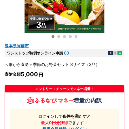
熊本県阿蘇市
ワンストップ特例オンライン申請
e
ま
自
＜畑から直送＞季節のお野菜セット Sサイズ（3品）
5,000
寄附金額
エントリー＋チャージでマネー増量！
増量の内訳
ログインして
条件を満たすと
最大0円分獲得
できます！
新規会員登録／ログイン