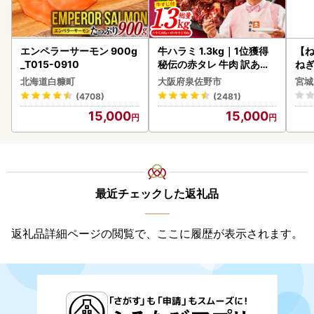
エンペラーサーモン 900g
牛ハラミ 1.3kg｜1位獲得
【
_T015-0910
秘伝の赤タレ 牛肉 訳あり
ねぎ
焼肉 BBQ
北海道白糠町
大阪府泉佐野市
宮城
(4708)
(2481)
15,000
15,000
最近チェックした返礼品
返礼品詳細ページの閲覧で、ここに履歴が表示されます。