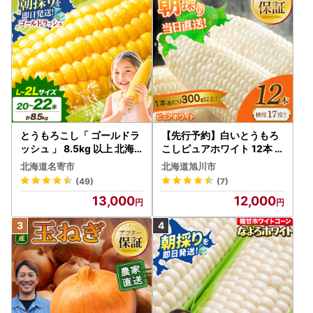
とうもろこし「 ゴールドラ
【先行予約】白いとうもろ
ッシュ 」 8.5kg 以上 北海
こしピュアホワイト 12本 3.
道 名寄 スイートコーン
6kg（2026年8月下旬から
北海道名寄市
北海道旭川市
発送開始） とうもろこし
(49)
(7)
13,000
12,000