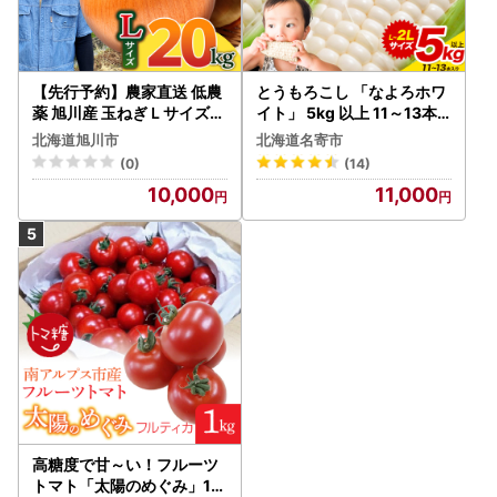
【先行予約】農家直送 低農
とうもろこし 「なよろホワ
薬 旭川産 玉ねぎＬサイズ2
イト」 5kg 以上 11～13本
0kg(2026年9月発送開始
名寄 とうもろこし
北海道旭川市
北海道名寄市
予定)_ | 玉ねぎ 05935
(0)
(14)
10,000
11,000
高糖度で甘～い！フルーツ
トマト「太陽のめぐみ」1k