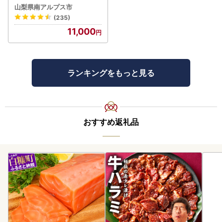
g ALPBI001 | 高糖度 おす
山梨県南アルプス市
すめ 産地直送 新鮮 フレッ
(235)
シュ 高栄養素 南アルプス市
11,000
山梨 |
ランキングをもっと見る
おすすめ返礼品