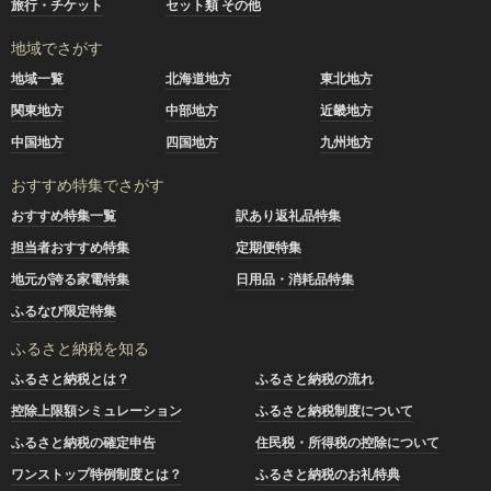
旅行・チケット
セット類 その他
地域でさがす
地域一覧
北海道地方
東北地方
関東地方
中部地方
近畿地方
中国地方
四国地方
九州地方
おすすめ特集でさがす
おすすめ特集一覧
訳あり返礼品特集
担当者おすすめ特集
定期便特集
地元が誇る家電特集
日用品・消耗品特集
ふるなび限定特集
ふるさと納税を知る
ふるさと納税とは？
ふるさと納税の流れ
控除上限額シミュレーション
ふるさと納税制度について
ふるさと納税の確定申告
住民税・所得税の控除について
ワンストップ特例制度とは？
ふるさと納税のお礼特典