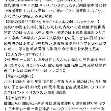
野菜 果物 トマト 大根 キャベツ レタス ふるさと納税 熊本 贅沢 贈
り物 贈答用 もちもち 美味しい お祝い ギフト 贈答用 おもてなし
人気 グルメ 満足 ふるさと納税
【阿蘇の特産品で特別な日をさらにハレの日にしませんか！】
お祝い 御祝 お礼 御礼 返礼 快気 快気 内祝い 出産 結婚 新築 開店
開業 父の日 母の日 お中元 御中元 敬老の日 お歳暮 御歳暮 クリス
マス 卒業式 卒業祝い 入学式 入学祝い お花見 こどもの日 端午の
節句 母の日 お年賀 寒中見舞い 退職 就職 贈答品 ギフト 誕生日 プ
レゼント 贈り物 親戚 還暦 古希 喜寿 傘寿 米寿 快気祝 お見舞
【こんな方へおすすめ！】
女性 男性 一人暮らし 単身赴任 お父さん お母さん 兄弟 姉妹 子供
おばあちゃん おじいちゃん 祖父 祖母 先生 職場 上司 先輩 後輩 同
僚 目上 親戚 高齢 年配 主婦 ママ 新生活
【季節のご挨拶に】
お正月 御正月 正月 年賀 御年賀 お年賀 父の日 母の日 ひな祭り 雛
祭り 子どもの日 御中元 お中元 中元 盆 お盆 残暑見舞い クリスマ
スプレゼント クリスマス お歳暮 御歳暮
【様々な行事に】
御開店祝い 開店祝い 来客 異動 退職 挨拶周り 贈答用 贈り物 ギフ
ト 手土産 お土産 土産 記念品 バレンタインデー ホワイトデー 御