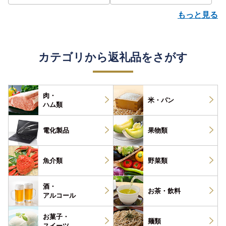
もっと見る
カテゴリから返礼品をさがす
肉・
米・パン
ハム類
電化製品
果物類
魚介類
野菜類
酒・
お茶・
飲料
アルコール
お菓子・
麺類
スイーツ