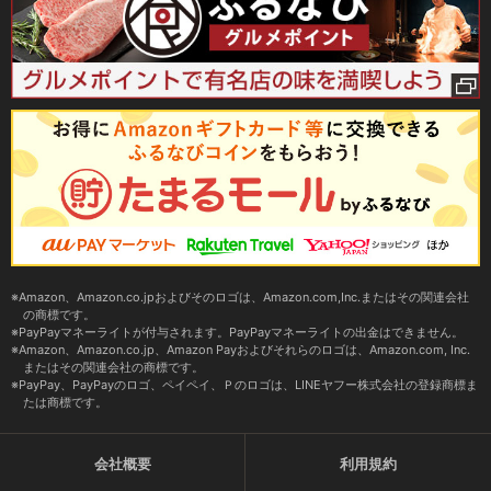
Amazon、Amazon.co.jpおよびそのロゴは、Amazon.com,Inc.またはその関連会社
の商標です。
PayPayマネーライトが付与されます。PayPayマネーライトの出金はできません。
Amazon、Amazon.co.jp、Amazon Payおよびそれらのロゴは、Amazon.com, Inc.
またはその関連会社の商標です。
PayPay、PayPayのロゴ、ペイペイ、Ｐのロゴは、LINEヤフー株式会社の登録商標ま
たは商標です。
会社概要
利用規約