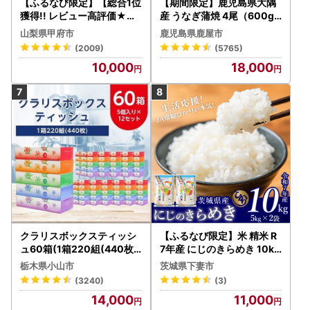
【ふるなび限定】【総合1位
【期間限定】鹿児島県大隅
獲得!! レビュー高評価★】
産 うなぎ蒲焼 4尾（600g
〈2026年度配送分〉山梨
） KN007-004-04-cp18
山梨県甲府市
鹿児島県鹿屋市
県産 シャインマスカット 2
うなぎ 鰻 魚 惣菜 総菜
(2009)
(5765)
～3房（1.0kg以上）シャイ
10,000
18,000
ン フルーツ FN-Limited-S
P
クラリスボックスティッシ
【ふるなび限定】米 精米 R
ュ60箱(1箱220組(440枚))
7年産 にじのきらめき 10kg
(5個入り×12セット)【配送
10月 FN-Limited-PR
栃木県小山市
茨城県下妻市
不可地域：離島・沖縄県】
(3240)
(3)
【1256759】
14,000
11,000