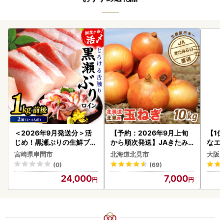
＜2026年9月発送分＞活
【予約：2026年9月上旬
【1
じめ！黒瀬ぶりの生鮮ブリ
から順次発送】JAきたみ
なエ
ロイン2節（1.0kg前後）_
らい産 玉ねぎ Lサイズ 10k
宮崎県串間市
北海道北見市
大阪
K001-012-2609
g ( タマネギ たまねぎ 野菜
(0)
(69)
)【210-0003-2026】
24,000
7,000