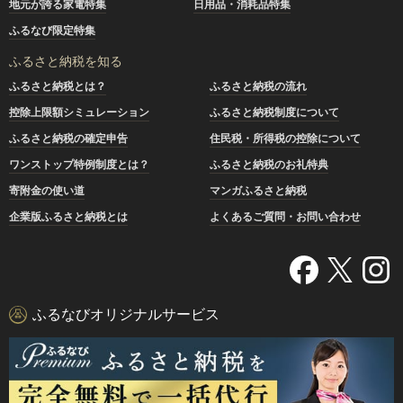
地元が誇る家電特集
日用品・消耗品特集
ふるなび限定特集
ふるさと納税を知る
ふるさと納税とは？
ふるさと納税の流れ
控除上限額シミュレーション
ふるさと納税制度について
ふるさと納税の確定申告
住民税・所得税の控除について
ワンストップ特例制度とは？
ふるさと納税のお礼特典
寄附金の使い道
マンガふるさと納税
企業版ふるさと納税とは
よくあるご質問・お問い合わせ
ふるなびオリジナルサービス