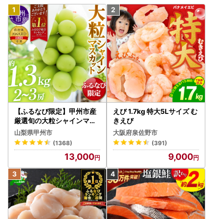
【ふるなび限定】甲州市産
えび 1.7kg 特大5Lサイズ む
厳選旬の大粒シャインマス
きえび
カット 約1.3kg 2～3房【2
山梨県甲州市
大阪府泉佐野市
026年発送】（MG）B12-
(1368)
(391)
472 FN-Limited-VO シャ
13,000
9,000
インマスカット フルーツ