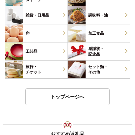
雑貨・
日用品
調味料・
油
卵
加工食品
感謝状・
工芸品
記念品
旅行・
セット類・
チケット
その他
トップページへ
おすすめ返礼品