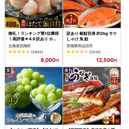
御礼！ランキング第1位獲得
訳あり 銀鮭切身 約2kg サケ
！高評価★4.9 訳あり ホタ
しゃけ 魚 鮭
テ 400g（ほたて 帆立 貝柱
北海道別海町
宮城県気仙沼市
冷凍 ）
(2892)
(2510)
8,000
12,500