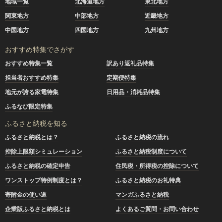
地域一覧
北海道地方
東北地方
関東地方
中部地方
近畿地方
中国地方
四国地方
九州地方
おすすめ特集でさがす
おすすめ特集一覧
訳あり返礼品特集
担当者おすすめ特集
定期便特集
地元が誇る家電特集
日用品・消耗品特集
ふるなび限定特集
ふるさと納税を知る
ふるさと納税とは？
ふるさと納税の流れ
控除上限額シミュレーション
ふるさと納税制度について
ふるさと納税の確定申告
住民税・所得税の控除について
ワンストップ特例制度とは？
ふるさと納税のお礼特典
寄附金の使い道
マンガふるさと納税
企業版ふるさと納税とは
よくあるご質問・お問い合わせ