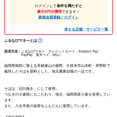
ログインして
条件を満たすと
最大0円分獲得
できます！
新規会員登録／ログイン
使える店舗・サービス一覧
ふるなびマネーとは
決済方法：
ふるなびマネー
クレジットカード
Amazon Pay
PayPay
楽天ペイ
d払い
福岡県南部に聳える耳納連山の裾野、久留米市山本町・草野町で
栽培したそばを原料とした、地元農家自慢の一品です。
そばは「石臼挽き」にして使用。
つなぎの小麦粉にもこだわり、地元・福岡県産小麦を使用してい
ます。
また、八女市産の抹茶をふんだんに使用しています。