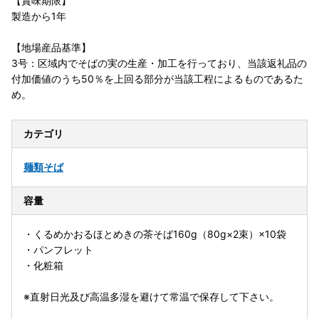
【賞味期限】
製造から1年
【地場産品基準】
3号：区域内でそばの実の生産・加工を行っており、当該返礼品の
付加価値のうち50％を上回る部分が当該工程によるものであるた
め。
カテゴリ
麺類
そば
容量
・くるめかおるほとめきの茶そば160g（80g×2束）×10袋
・パンフレット
・化粧箱
※直射日光及び高温多湿を避けて常温で保存して下さい。