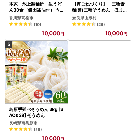
本家 池上製麺所 生うど
【宵ごねづくり】 三輪素
ん30食（鎌田醤油付） うど
麺 誉(三輪そうめん ほま
ん
れ) 2kg(50g×40束)
香川県高松市
奈良県山添村
(10)
(29)
10,000
10,000
島原手延べそうめん 3kg [S
AQ038] そうめん
長崎県南島原市
(59)
10,000