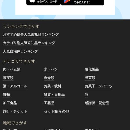
ランキングでさがす
おすすめ総合人気返礼品ランキング
カテゴリ別人気返礼品ランキング
人気自治体ランキング
カテゴリでさがす
肉・ハム類
米・パン
電化製品
果実類
魚介類
野菜類
酒・アルコール
お茶・飲料
お菓子・スイーツ
麺類
雑貨・日用品
卵
加工食品
工芸品
感謝状・記念品
旅行・チケット
セット類 その他
地域でさがす