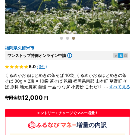
福岡県久留米市
ワンストップ特例オンライン申請
e
ま
自
5.0
(3件)
くるめかおるほとめきの茶そば 10袋_くるめかおるほとめきの茶
そば 80g × 2束 × 10袋 茶そば 乾麺 福岡県南部 山本町 草野町 そ
...
すべて見る
ば 原料 地元農家 自慢 一品 つなぎ 小麦粉 こわだり 福岡県産 小麦
八女市産 抹茶 化粧箱 ギフト 贈答用 お取り寄せ 福岡県 久留米市
12,000
寄附金額
送料無料 〔Bu013〕
エントリー＋チャージでマネー増量！
増量の内訳