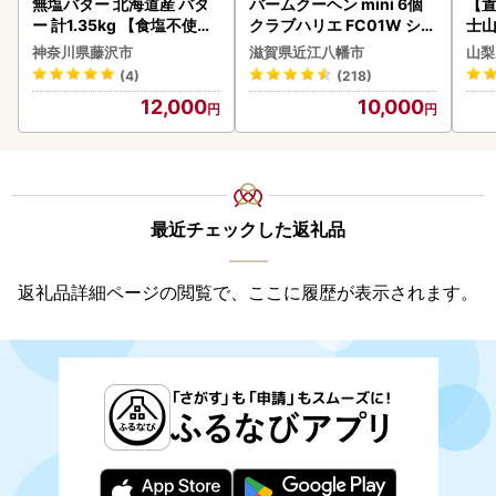
無塩バター 北海道産 バタ
バームクーヘン mini 6個
【置
ー 計1.35kg 【食塩不使用
クラブハリエ FC01W シェ
士山
】
アボックス バウムクーヘ
180
神奈川県藤沢市
滋賀県近江八幡市
山梨
ン
(4)
(218)
12,000
10,000
最近チェックした返礼品
返礼品詳細ページの閲覧で、ここに履歴が表示されます。