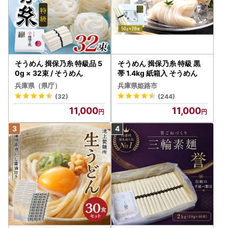
そうめん 揖保乃糸 特級品 5
そうめん 揖保乃糸 特級 黒
0g × 32束 / そうめん
帯 1.4kg 紙箱入 そうめん
兵庫県（県庁）
兵庫県姫路市
(32)
(244)
11,000
11,000