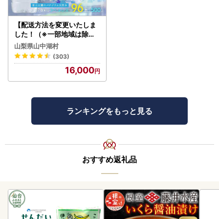
【配送方法を変更いたしま
した！（※一部地域は除く
）】＜ラベルレス＞富士山
山梨県山中湖村
蒼天の水 500ml×96本（４
(303)
ケース）YC001
16,000
ランキングをもっと見る
おすすめ返礼品