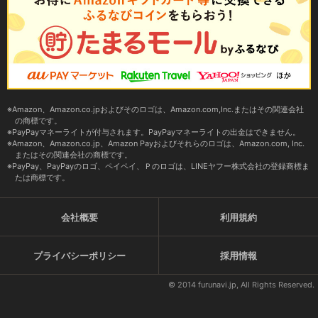
Amazon、Amazon.co.jpおよびそのロゴは、Amazon.com,Inc.またはその関連会社
の商標です。
PayPayマネーライトが付与されます。PayPayマネーライトの出金はできません。
Amazon、Amazon.co.jp、Amazon Payおよびそれらのロゴは、Amazon.com, Inc.
またはその関連会社の商標です。
PayPay、PayPayのロゴ、ペイペイ、Ｐのロゴは、LINEヤフー株式会社の登録商標ま
たは商標です。
会社概要
利用規約
プライバシーポリシー
採用情報
© 2014 furunavi.jp, All Rights Reserved.