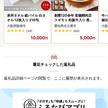
泉州タオル 総パイル 白タ
創業120余年 老舗精肉店
牛ハ
オル 12枚入り 210匁
スギモト 松阪牛入り 煮込
秘伝
み ハンバーグ 110g×4枚
焼肉
大阪府阪南市
愛知県名古屋市
大阪
惣菜 お取り寄せ グルメ ハ
(39)
(60)
ンバーグ 冷凍
10,000
5,000
最近チェックした返礼品
返礼品詳細ページの閲覧で、ここに履歴が表示されます。