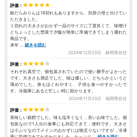
銀だらみりんは18切れもありますから、別居の母と分けてい
ただきました。
１切れの大きさがおかず一品のサイズに丁度良くて、味噌汁
とちょっとした惣菜で夕飯が簡単に準備できてしまう優れた
商品です。
来年
...
続きを読む
2024年12月23日 静岡県在住
それぞれ真空で、個包装されていたので使い勝手がよかった
です。大きさも満足でした。味は優しい、どちらかというと
薄めでした。身もほぐれやすく、子供も食べやすかったで
す。冷蔵庫にあると忙しい時に助かります。
2024年11月23日 福岡県在住
美味しい銀鱈でした。味も塩辛くなく，良いお味でした。個
包装なので1人分の食事にも対応できて，便利です。大きさ
は小ぶりなのでメインのおかずには物足りないですが，冷凍
庫に常備できてたすかりました。たっぷり
...
続きを読む