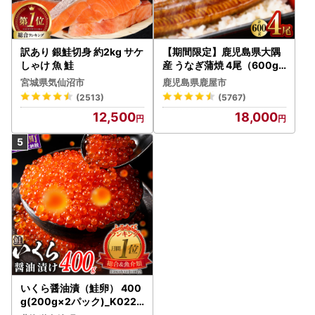
訳あり 銀鮭切身 約2kg サケ
【期間限定】鹿児島県大隅
しゃけ 魚 鮭
産 うなぎ蒲焼 4尾（600g
） KN007-004-04-cp18
宮城県気仙沼市
鹿児島県鹿屋市
うなぎ 鰻 魚 惣菜 総菜
(2513)
(5767)
12,500
18,000
いくら醤油漬（鮭卵） 400
g(200g×2パック)_K022-
1676