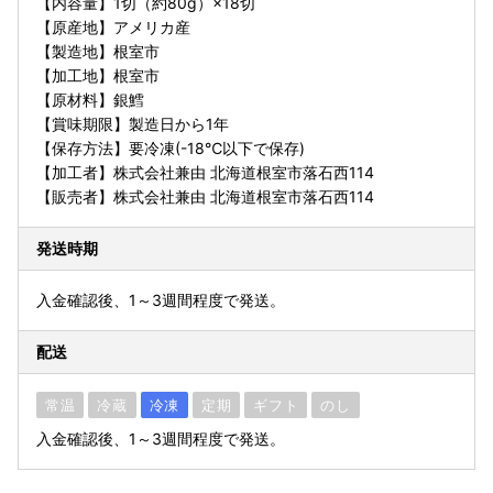
【内容量】1切（約80g）×18切
【原産地】アメリカ産
【製造地】根室市
【加工地】根室市
【原材料】銀鱈
【賞味期限】製造日から1年
【保存方法】要冷凍(-18℃以下で保存)
【加工者】株式会社兼由 北海道根室市落石西114
【販売者】株式会社兼由 北海道根室市落石西114
発送時期
入金確認後、1～3週間程度で発送。
配送
常温
冷蔵
冷凍
定期
ギフト
のし
入金確認後、1～3週間程度で発送。