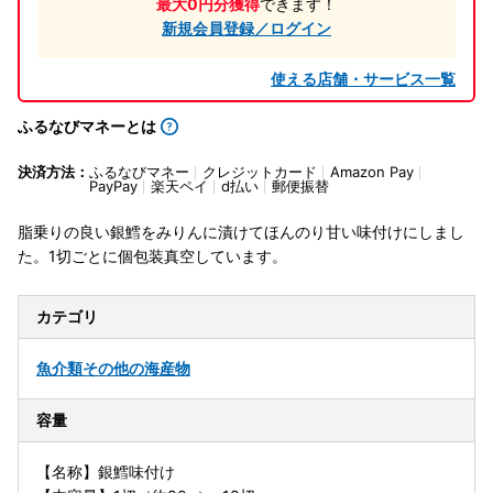
最大0円分獲得
できます！
新規会員登録／ログイン
使える店舗・サービス一覧
ふるなびマネーとは
決済方法：
ふるなびマネー
クレジットカード
Amazon Pay
PayPay
楽天ペイ
d払い
郵便振替
脂乗りの良い銀鱈をみりんに漬けてほんのり甘い味付けにしまし
た。1切ごとに個包装真空しています。
カテゴリ
魚介類
その他の海産物
容量
【名称】銀鱈味付け