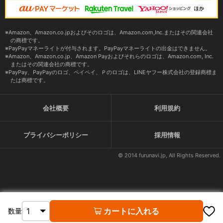
Amazon、Amazon.co.jpおよびそのロゴは、Amazon.com,Inc.またはその関連会社
の商標です。
PayPayマネーライトが付与されます。PayPayマネーライトの出金はできません。
Amazon、Amazon.co.jp、Amazon Payおよびそれらのロゴは、Amazon.com, Inc.
またはその関連会社の商標です。
PayPay、PayPayのロゴ、ペイペイ、Ｐのロゴは、LINEヤフー株式会社の登録商標ま
たは商標です。
会社概要
利用規約
プライバシーポリシー
採用情報
© 2014 furunavi.jp, All Rights Reserved.
カートに入れる
数量