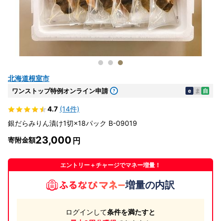
北海道根室市
ワンストップ特例オンライン申請
e
ま
自
4.7
(14件)
銀だらみりん漬け1切×18パック B-09019
23,000
寄附金額
エントリー＋チャージでマネー増量！
増量の内訳
ログインして
条件を満たすと