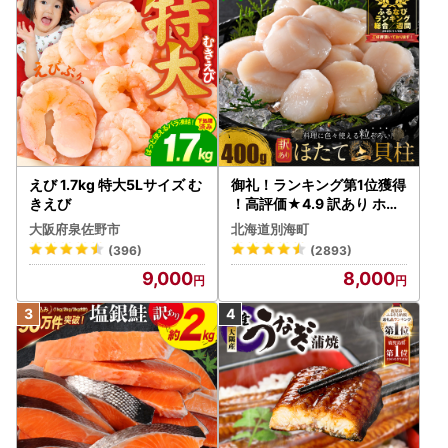
えび 1.7kg 特大5Lサイズ む
御礼！ランキング第1位獲得
きえび
！高評価★4.9 訳あり ホタ
テ 400g（ほたて 帆立 貝柱
大阪府泉佐野市
北海道別海町
冷凍 ）
(396)
(2893)
9,000
8,000