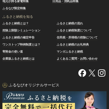
地元が誇る家電特集
日用品・消耗品特集
ふるなび限定特集
ふるさと納税を知る
ふるさと納税とは？
ふるさと納税の流れ
控除上限額シミュレーション
ふるさと納税制度について
ふるさと納税の確定申告
住民税・所得税の控除について
ワンストップ特例制度とは？
ふるさと納税のお礼特典
寄附金の使い道
マンガふるさと納税
企業版ふるさと納税とは
よくあるご質問・お問い合わせ
ふるなびオリジナルサービス