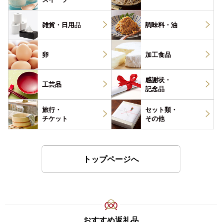
雑貨・
日用品
調味料・
油
卵
加工食品
感謝状・
工芸品
記念品
旅行・
セット類・
チケット
その他
トップページへ
おすすめ返礼品