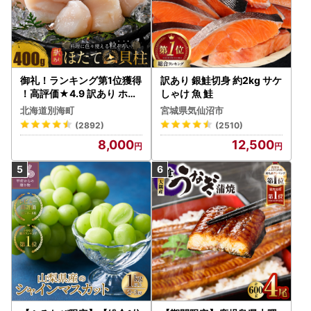
御礼！ランキング第1位獲得
訳あり 銀鮭切身 約2kg サケ
！高評価★4.9 訳あり ホタ
しゃけ 魚 鮭
テ 400g（ほたて 帆立 貝柱
北海道別海町
宮城県気仙沼市
冷凍 ）
(2892)
(2510)
8,000
12,500