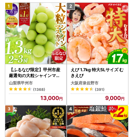
【ふるなび限定】甲州市産
えび 1.7kg 特大5Lサイズ む
厳選旬の大粒シャインマス
きえび
カット 約1.3kg 2～3房【2
山梨県甲州市
大阪府泉佐野市
026年発送】（MG）B12-
(1368)
(391)
472 FN-Limited-VO シャ
13,000
9,000
インマスカット フルーツ