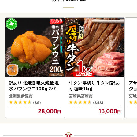
訳あり 北海道 噴火湾産 塩
牛タン 厚切り 牛タン[訳あ
アサ
水 バフンウニ 100g 2パッ
り 塩味 1kg]
ジョ
ク 計200g 《アフター保証
(1ケース)
北海道伊達市
宮崎県宮崎市
茨城
付き》うに ウニ 雲丹 海鮮
ビー
(39)
(348)
海の幸 魚介類 ウニ丼 お寿
28,000
15,000
司 濃厚 無添加 産地直送 お
取り寄せ 山村水産 送料無
料