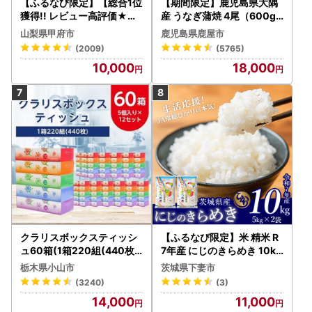
【ふるなび限定】【総合1位
【期間限定】鹿児島県大隅
獲得!! レビュー高評価★】
産 うなぎ蒲焼 4尾（600g
〈2026年度配送分〉山梨
） KN007-004-04-cp18
山梨県甲府市
鹿児島県鹿屋市
県産 シャインマスカット 2
うなぎ 鰻 魚 惣菜 総菜
(2009)
(5765)
～3房（1.0kg以上）シャイ
10,000
18,000
ン フルーツ FN-Limited-S
P
クラリスボックスティッシ
【ふるなび限定】米 精米 R
ュ60箱(1箱220組(440枚))
7年産 にじのきらめき 10kg
(5個入り×12セット)【配送
10月 FN-Limited-PR
栃木県小山市
茨城県下妻市
不可地域：離島・沖縄県】
(3240)
(3)
【1256759】
14,000
11,000