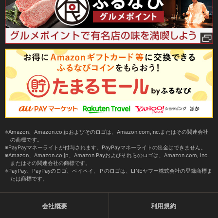
Amazon、Amazon.co.jpおよびそのロゴは、Amazon.com,Inc.またはその関連会社
の商標です。
PayPayマネーライトが付与されます。PayPayマネーライトの出金はできません。
Amazon、Amazon.co.jp、Amazon Payおよびそれらのロゴは、Amazon.com, Inc.
またはその関連会社の商標です。
PayPay、PayPayのロゴ、ペイペイ、Ｐのロゴは、LINEヤフー株式会社の登録商標ま
たは商標です。
会社概要
利用規約