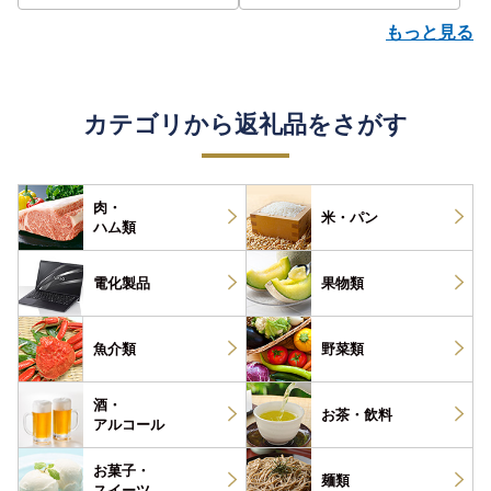
もっと見る
カテゴリから返礼品をさがす
肉・
米・パン
ハム類
電化製品
果物類
魚介類
野菜類
酒・
お茶・
飲料
アルコール
お菓子・
麺類
スイーツ