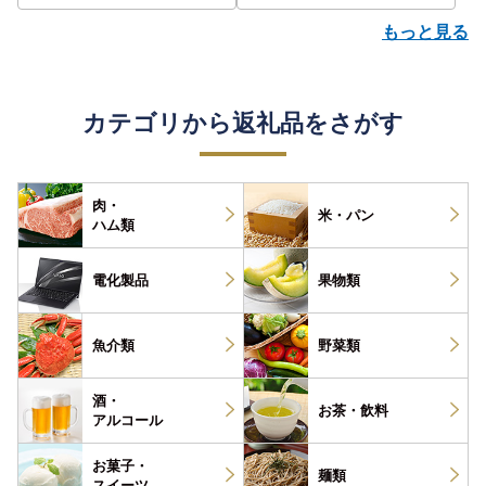
もっと見る
カテゴリから返礼品をさがす
肉・
米・パン
ハム類
電化製品
果物類
魚介類
野菜類
酒・
お茶・
飲料
アルコール
お菓子・
麺類
スイーツ