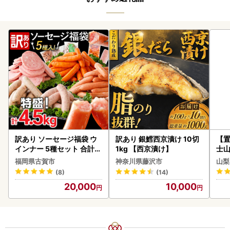
訳あり ソーセージ福袋 ウ
訳あり 銀鱈西京漬け 10切
【置
インナー 5種セット 合計4.
1kg 【西京漬け】
士山
5kg ソーセージ
BK1
福岡県古賀市
神奈川県藤沢市
山梨
(8)
(14)
20,000
10,000