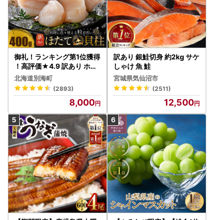
御礼！ランキング第1位獲得
訳あり 銀鮭切身 約2kg サケ
！高評価★4.9 訳あり ホタ
しゃけ 魚 鮭
テ 400g（ほたて 帆立 貝柱
北海道別海町
宮城県気仙沼市
冷凍 ）
(2893)
(2511)
8,000
12,500