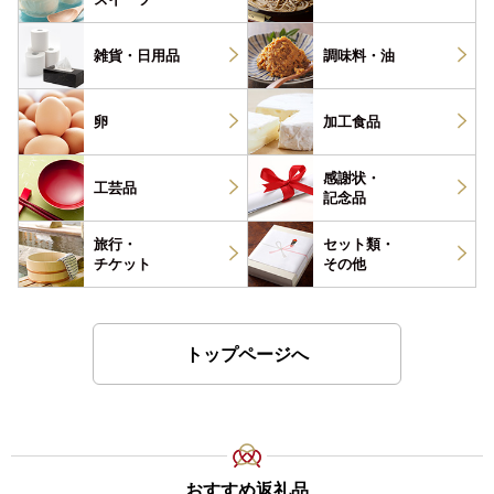
雑貨・
日用品
調味料・
油
卵
加工食品
感謝状・
工芸品
記念品
旅行・
セット類・
チケット
その他
トップページへ
おすすめ返礼品