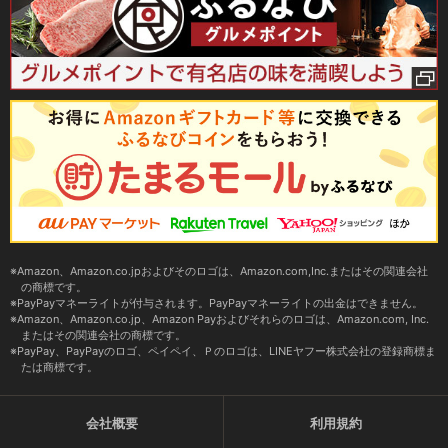
Amazon、Amazon.co.jpおよびそのロゴは、Amazon.com,Inc.またはその関連会社
の商標です。
PayPayマネーライトが付与されます。PayPayマネーライトの出金はできません。
Amazon、Amazon.co.jp、Amazon Payおよびそれらのロゴは、Amazon.com, Inc.
またはその関連会社の商標です。
PayPay、PayPayのロゴ、ペイペイ、Ｐのロゴは、LINEヤフー株式会社の登録商標ま
たは商標です。
会社概要
利用規約