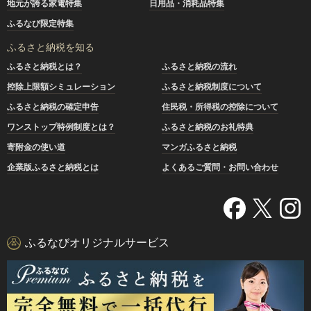
地元が誇る家電特集
日用品・消耗品特集
ふるなび限定特集
ふるさと納税を知る
ふるさと納税とは？
ふるさと納税の流れ
控除上限額シミュレーション
ふるさと納税制度について
ふるさと納税の確定申告
住民税・所得税の控除について
ワンストップ特例制度とは？
ふるさと納税のお礼特典
寄附金の使い道
マンガふるさと納税
企業版ふるさと納税とは
よくあるご質問・お問い合わせ
ふるなびオリジナルサービス