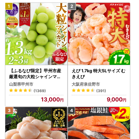
【ふるなび限定】甲州市産
えび 1.7kg 特大5Lサイズ む
厳選旬の大粒シャインマス
きえび
カット 約1.3kg 2～3房【2
山梨県甲州市
大阪府泉佐野市
026年発送】（MG）B12-
(1369)
(391)
472 FN-Limited-VO シャ
13,000
9,000
インマスカット フルーツ