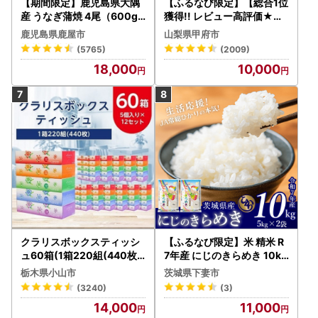
【期間限定】鹿児島県大隅
【ふるなび限定】【総合1位
産 うなぎ蒲焼 4尾（600g
獲得!! レビュー高評価★】
） KN007-004-04-cp18
〈2026年度配送分〉山梨
鹿児島県鹿屋市
山梨県甲府市
うなぎ 鰻 魚 惣菜 総菜
県産 シャインマスカット 2
(5765)
(2009)
～3房（1.0kg以上）シャイ
18,000
10,000
ン フルーツ FN-Limited-S
P
クラリスボックスティッシ
【ふるなび限定】米 精米 R
ュ60箱(1箱220組(440枚))
7年産 にじのきらめき 10kg
(5個入り×12セット)【配送
10月 FN-Limited-PR
栃木県小山市
茨城県下妻市
不可地域：離島・沖縄県】
(3240)
(3)
【1256759】
14,000
11,000