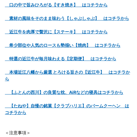
口の中で旨みひろがる【すき焼き】 はコチラから
素材の風味をそのまま味わう【しゃぶしゃぶ】 はコチラから
近江牛を肉厚で贅沢に【ステーキ】 はコチラから
希少部位や人気のロースも勢揃い【焼肉】 はコチラから
特選の近江牛が毎月味わえる【定期便】 はコチラから
本場近江八幡から厳選 とろける旨さの【近江牛】 はコチラか
ら
【ふとんの西川】の良質な枕、AiRなどの寝具はコチラから
【たねや】自慢の銘菓【クラブハリエ】のバームクーヘン は
コチラから
＜注意事項＞