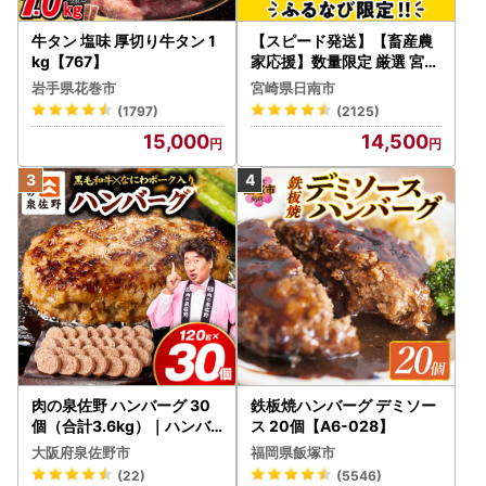
牛タン 塩味 厚切り牛タン 1
【スピード発送】【畜産農
kg【767】
家応援】数量限定 厳選 宮崎
牛 赤身 焼肉 計800g FN-Li
岩手県花巻市
宮崎県日南市
mited-PR_BDV5-26-2W
(1797)
(2125)
15,000
14,500
肉の泉佐野 ハンバーグ 30
鉄板焼ハンバーグ デミソー
個（合計3.6kg）｜ハンバ
ス 20個【A6-028】
ーグ 訳あり 黒毛和牛×なに
大阪府泉佐野市
福岡県飯塚市
わポーク
(22)
(5546)