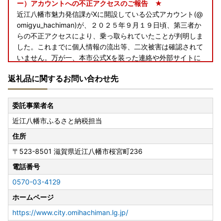
ー）アカウントへの不正アクセスのご報告 ★
近江八幡市魅力発信課がXに開設している公式アカウント(@
omigyu_hachiman)が、２０２５年９月１９日頃、第三者か
らの不正アクセスにより、乗っ取られていたことが判明しま
した。これまでに個人情報の流出等、二次被害は確認されて
いません。万が一、本市公式Xを装った連絡や外部サイトに
誘導するURLが付いたダイレクトメッセージ等が届いた場合
返礼品に関するお問い合わせ先
には開かないようご注意願います。 Ｘ社には、乗っ取ら
れた旨の報告と解決を依頼中です。 関係者の皆さま、フ
ォロアーの皆さまにはご心配とご迷惑をおかけし、深くお詫
委託事業者名
び申し上げます。
近江八幡市ふるさと納税担当
---------------------------------------------------------------
----------------
住所
★◇ 長期不在期間がある場合 ★
〒523-8501
滋賀県近江八幡市桜宮町236
長期不在期間がある場合は、お申込みいただいた後に必ず以
下のメールアドレス又はふるさと納税コールセンターまでご
電話番号
連絡ください。
0570-03-4129
city-omihachiman@dune.ocn.ne.jp
ホームページ
https://www.city.omihachiman.lg.jp/