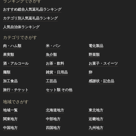
ランキングでさがす
おすすめ総合人気返礼品ランキング
カテゴリ別人気返礼品ランキング
人気自治体ランキング
カテゴリでさがす
肉・ハム類
米・パン
電化製品
果実類
魚介類
野菜類
酒・アルコール
お茶・飲料
お菓子・スイーツ
麺類
雑貨・日用品
卵
加工食品
工芸品
感謝状・記念品
旅行・チケット
セット類 その他
地域でさがす
地域一覧
北海道地方
東北地方
関東地方
中部地方
近畿地方
中国地方
四国地方
九州地方