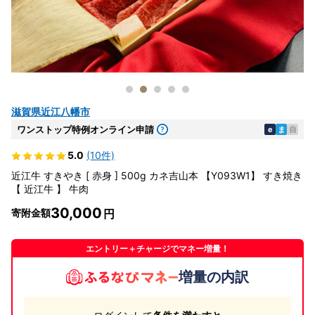
滋賀県近江八幡市
ワンストップ特例オンライン申請
e
ま
自
5.0
(10件)
近江牛 すきやき [ 赤身 ] 500g カネ吉山本 【Y093W1】 すき焼き
【 近江牛 】 牛肉
30,000
寄附金額
エントリー＋チャージでマネー増量！
増量の内訳