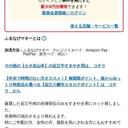
ログインして
条件を満たすと
最大0円分獲得
できます！
新規会員登録／ログイン
使える店舗・サービス一覧
ふるなびマネーとは
決済方法：
ふるなびマネー
クレジットカード
Amazon Pay
PayPay
楽天ペイ
d払い
その他の【カネ吉山本】の近江牛すきやき用は、 コチラ
【年末で時間のない方オススメ！】無期限ポイント、後からゆっ
くり特産品を選べる【近江八幡市カタログポイント】は コチ
ラ から
厳選した近江牛肉の赤身部位のみをすきやき用にカット致しまし
た。
赤身肉の淡白さをより味わえます。
特にご年配の方、女性の方、脂肪を気にされる方にもおすすめで