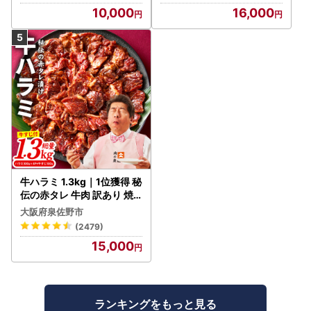
10,000
16,000
牛ハラミ 1.3kg｜1位獲得 秘
伝の赤タレ 牛肉 訳あり 焼
肉 BBQ
大阪府泉佐野市
(2479)
15,000
ランキングをもっと見る