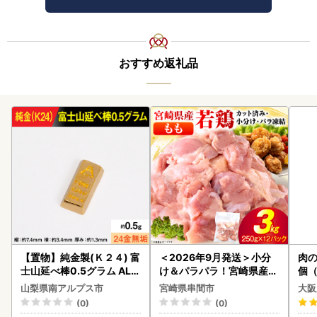
おすすめ返礼品
【置物】純金製(Ｋ２４) 富
＜2026年9月発送＞小分
肉の
士山延べ棒0.5グラム ALP
け＆パラパラ！宮崎県産鶏
個（
BK181
ももカット合計3kg_K043
ーグ
山梨県南アルプス市
宮崎県串間市
大阪
-009-2609
わ
(0)
(0)