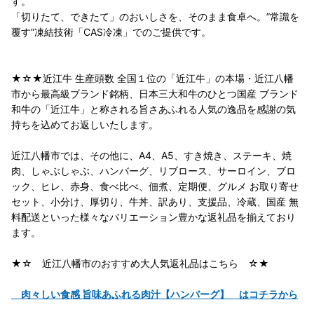
す。
「切りたて、できたて」のおいしさを、そのまま食卓へ。”常識を
覆す”凍結技術「CAS冷凍」でのご提供です。
★☆★近江牛 生産頭数 全国１位の「近江牛」の本場・近江八幡
市から最高級ブランド銘柄、日本三大和牛のひとつ国産 ブランド
和牛の「近江牛」と称される旨さあふれる人気の逸品を感謝の気
持ちを込めてお返しいたします。
近江八幡市では、その他に、A4、A5、すき焼き、ステーキ、焼
肉、しゃぶしゃぶ、ハンバーグ、リブロース、サーロイン、ブロ
ック、ヒレ、赤身、食べ比べ、佃煮、定期便、グルメ お取り寄せ
セット、小分け、厚切り、牛丼、訳あり、支援品、冷蔵、国産 無
料配送といった様々なバリエーション豊かな返礼品を揃えており
ます。
★☆ 近江八幡市のおすすめ大人気返礼品はこちら ☆★
肉々しい食感 旨味あふれる肉汁【ハンバーグ】 はコチラから