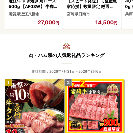
近江牛 すき焼き 肩ロース
【スピード発送】【畜産農
神戸
500g 【AF03W】 牛肉す
家応援】数量限定 厳選 宮
0g
き焼き
崎牛 赤身 焼肉 計800g FN
35)
滋賀県近江八幡市
宮崎県日南市
兵庫
-Limited-PR_BDV5-26-2
27,000
14,500
W
肉・ハム類の人気返礼品ランキング
集計期間：2026年7月31日～2026年8月6日