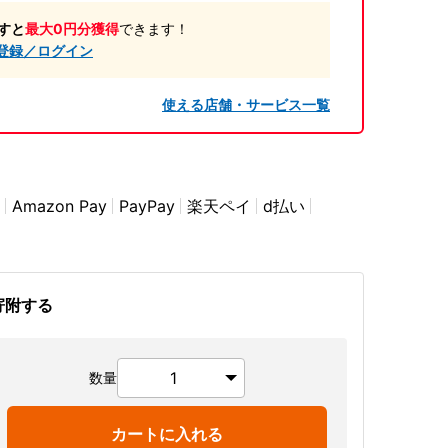
すと
最大0円分獲得
できます！
登録／ログイン
使える店舗・サービス一覧
Amazon Pay
PayPay
楽天ペイ
d払い
寄附する
数量
カートに入れる