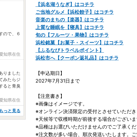
【浜名湖うなぎ】はコチラ
ご当地グルメ【浜松餃子】はコチラ
。
音楽のまちの【楽器】はコチラ
上質な睡眠を【寝具】はコチラ
すので、６
旬の【フルーツ・果物】はコチラ
浜松銘菓【お菓子・スイーツ】はコチラ
【ふるなびトラベルポイント】
 愛知県在住
浜松市へ【クーポン返礼品】はコチラ
【申込期日】
ありました
てみたらジ
2027年7月31日まで
すると青臭
【注意書き】
 愛知県在住
※画像はイメージです。
もっと見る
※オンライン決済限定の受付とさせていただき
※天候等で収穫時期が前後する場合がございま
※品種はお選びいただけませんのでご了承くだ
※注文数が多い場合、順次発送いたします。