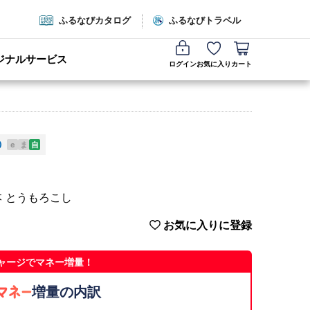
ふるなびカタログ
ふるなびトラベル
ジナルサービス
ログイン
お気に入り
カート
e
ま
自
本 とうもろこし
お気に入りに登録
ャージでマネー増量！
増量の内訳