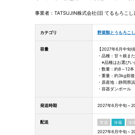
事業者：TATSUJIN株式会社(旧 てるもろこし
カテゴリ
野菜類
とうもろこ
容量
【2027年6月中旬
・品種：甘々娘ま
※品種はお選びい
・数量：約8～12本
・重量：約3kg前後
・原産地：静岡県
・容器ダンボール
発送時期
2027年6月中旬～2
配送
常温
冷蔵
冷
2027年6月中旬～2