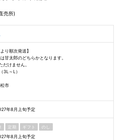
直売所)
し
頃より順次発送】
たは甘太郎のどちらかとなります。
ただけません。
（3L～L）
浜松市
027年8月上旬予定
凍
定期
ギフト
のし
027年8月上旬予定