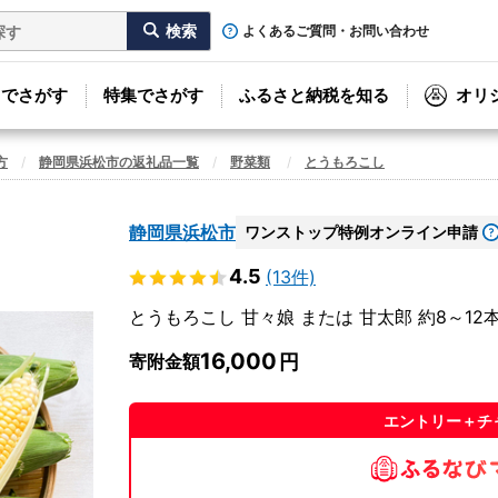
よくあるご質問・お問い合わせ
リでさがす
特集でさがす
ふるさと納税を知る
オリ
方
静岡県浜松市の返礼品一覧
野菜類
とうもろこし
静岡県浜松市
ワンストップ特例オンライン申請
4.5
(13件)
とうもろこし 甘々娘 または 甘太郎 約8～12
16,000
寄附金額
エントリー＋チ