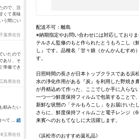
たので、注
甘くて美味
いう間にい
配送不可：離島
※納期指定やお問い合わせには対応しており
 千葉県在住
テルさん監修のもと作られたとうもろこし（
し』です。品種名「甘々娘（かんかんむすめ
ていたので
す。
であり、そ
ぐ準備でき
日照時間の長さが日本トップクラスである浜
水の浄化作用がある『炭』を利用した野焼き
 広島県在住
が丹精込めて作った、ここでしか手に入らな
一つ一つ鮮度保持フィルムで包装することで
新鮮な状態の「テルもろこし」をお届けいた
も頼みたい
さらに、鮮度保持フィルムごと電子レンジ（6
来賓へのおもてなしに大活躍します。
食べて
...
続
 埼玉県在住
《浜松市のおすすめ返礼品》