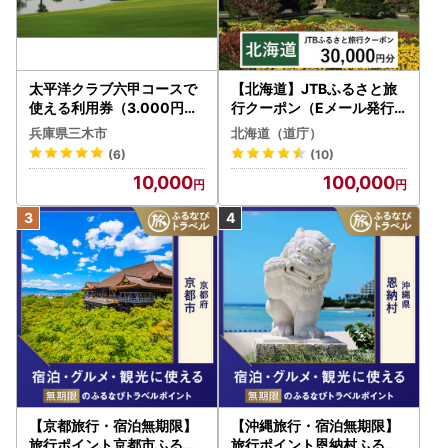
太平洋クラブ六甲コースで
【北海道】JTBふるさと旅
使える利用券（3.000円分
行クーポン（Eメール発行
）
）30,000円分 旅行 トラベ
兵庫県三木市
北海道（道庁）
ル 宿泊 人気 おすすめ JTB
(6)
(10)
W030T
10,000
100,000
【京都旅行・宿泊無期限】
【沖縄旅行・宿泊無期限】
旅行ポイント京都市ふるな
旅行ポイント恩納村ふるな