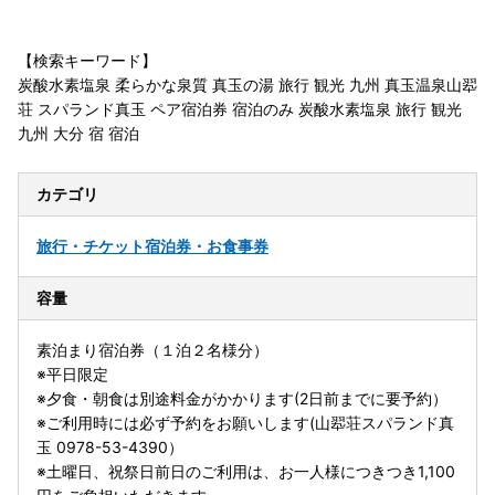
【検索キーワード】
炭酸水素塩泉 柔らかな泉質 真玉の湯 旅行 観光 九州 真玉温泉山翆
荘 スパランド真玉 ペア宿泊券 宿泊のみ 炭酸水素塩泉 旅行 観光
九州 大分 宿 宿泊
カテゴリ
旅行・チケット
宿泊券・お食事券
容量
素泊まり宿泊券（１泊２名様分）
※平日限定
※夕食・朝食は別途料金がかかります(2日前までに要予約）
※ご利用時には必ず予約をお願いします(山翆荘スパランド真
玉 0978-53-4390）
※土曜日、祝祭日前日のご利用は、お一人様につきつき1,100