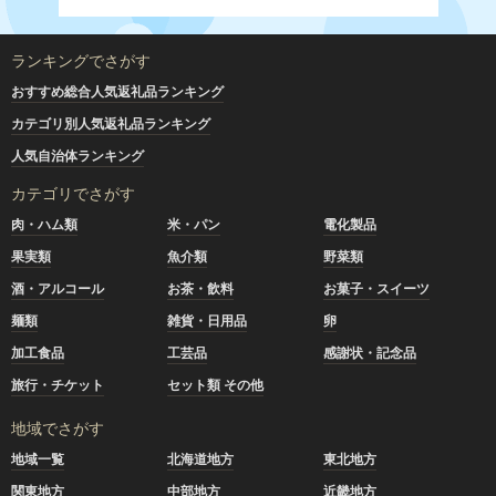
ランキングでさがす
おすすめ総合人気返礼品ランキング
カテゴリ別人気返礼品ランキング
人気自治体ランキング
カテゴリでさがす
肉・ハム類
米・パン
電化製品
果実類
魚介類
野菜類
酒・アルコール
お茶・飲料
お菓子・スイーツ
麺類
雑貨・日用品
卵
加工食品
工芸品
感謝状・記念品
旅行・チケット
セット類 その他
地域でさがす
地域一覧
北海道地方
東北地方
関東地方
中部地方
近畿地方