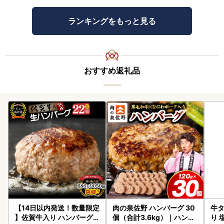
ランキングをもっと見る
おすすめ返礼品
【14日以内発送！数量限定
肉の泉佐野 ハンバーグ 30
牛タ
】佐賀牛入り ハンバーグ 2
個（合計3.6kg）｜ハンバ
り 塩