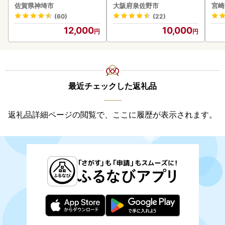
2個 2.6kg(120g×22個)(H
ーグ 訳あり 黒毛和牛×なに
佐賀県神埼市
大阪府泉佐野市
宮崎
083106)
わポーク
(60)
(22)
12,000
10,000
最近チェックした返礼品
返礼品詳細ページの閲覧で、ここに履歴が表示されます。