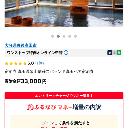
大分県豊後高田市
ワンストップ特例オンライン申請
e
ま
自
5.0
(1件)
宿泊券 真玉温泉山翆荘スパランド真玉ペア宿泊券
33,000
寄附金額
エントリー＋チャージでマネー増量！
増量の内訳
ログインして
条件を満たすと