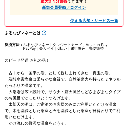
最大0円分獲得
できます！
新規会員登録／ログイン
使える店舗・サービス一覧
ふるなびマネーとは
決済方法：
ふるなびマネー
クレジットカード
Amazon Pay
PayPay
楽天ペイ
d払い
銀行振込
郵便振替
スピード発送 お礼の品！
古くから「国東の湯」として親しまれてきた「真玉の湯」
炭酸水素塩泉は柔らかな泉質で、自然治癒力を持ったミネラル
たっぷりの温泉です。
大浴場は広々設計で、サウナ・露天風呂などさまざまなタイプ
のお風呂でゆったりとくつろげます。
太郎天の湯は、ご宿泊のお客様のみにご利用いただける温泉
で、木を基調とした浴室と石を基調とした浴室が日替わりでご利
用いただけます。
かけ流しの贅沢な温泉をどうぞ。