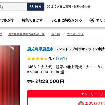
よくあるご質問・お問い合わせ
リでさがす
特集でさがす
ふるさと納税を知る
オリ
方
鹿児島県鹿屋市の返礼品一覧
魚介類
ウナギ・穴子
鹿児島県鹿屋市
ワンストップ特例オンライン申請
4.7
(39件)
1466-2 大人気！鯉家の極上蒲焼「大トロう
KN040-004-02 魚 鰻
28,000
寄附金額
エントリー＋チ