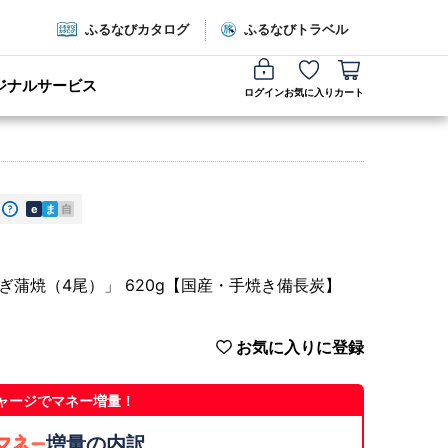
ふるなびカタログ
ふるなびトラベル
ジナルサービス
ログイン
お気に入り
カート
e
ま
自
なぎ蒲焼（4尾）」 620g【国産・手焼き備長炭】
お気に入りに登録
ャージでマネー増量！
増量の内訳