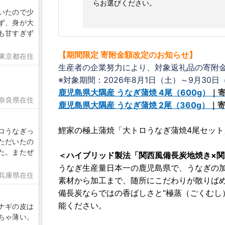
らお選びください。
いたので少
ず、身が大
も甘すぎず
【期間限定 寄附金額改定のお知らせ】
 東京都在住
生産者の企業努力により、対象返礼品の寄附
※対象期間：2026年8月1日（土）～9月30日
鹿児島県大隅産 うなぎ蒲焼 4尾（600g）
｜
 奈良県在住
鹿児島県大隅産 うなぎ蒲焼 2尾（360g）
｜
鯉家の極上蒲焼「大トロうなぎ蒲焼4尾セット
ロうなぎっ
ただいたの
た。またぜ
＜ハイブリッド製法「関西風備長炭地焼き×
うなぎ生産量日本一の鹿児島県で、うなぎの
 兵庫県在住
素材から加工まで、随所にこだわりが散りば
備長炭ならではの香ばしさと“極蒸（ごくむし
能ください。
ナギの皮は
ちゃ薄い。