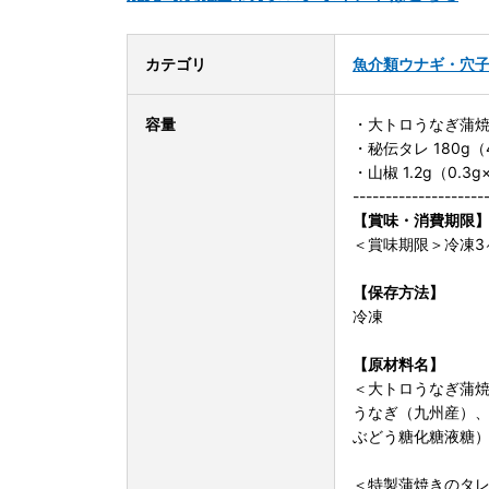
カテゴリ
魚介類
ウナギ・穴
容量
・大トロうなぎ蒲焼 6
・秘伝タレ 180g（
・山椒 1.2g（0.3
--------------------
【賞味・消費期限
＜賞味期限＞冷凍3
【保存方法】
冷凍
【原材料名】
＜大トロうなぎ蒲
うなぎ（九州産）
ぶどう糖化糖液糖
＜特製蒲焼きのタ