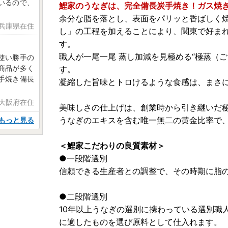
いるので、
鯉家のうなぎは、完全備長炭手焼き！ガス焼
余分な脂を落とし、表面をパリッと香ばしく
 兵庫県在住
し」の工程を加えることにより、関東で好ま
す。
職人が一尾一尾 蒸し加減を見極める“極蒸（
使い勝手の
商品が多く
す。
手焼き備長
凝縮した旨味とトロけるような食感は、まさに
 大阪府在住
美味しさの仕上げは、創業時から引き継いだ
うなぎのエキスを含む唯一無二の黄金比率で
もっと見る
＜鯉家こだわりの良質素材＞
●一段階選別
信頼できる生産者との調整で、その時期に脂
●二段階選別
10年以上うなぎの選別に携わっている選別職
に適したものを選び原料として仕入れます。