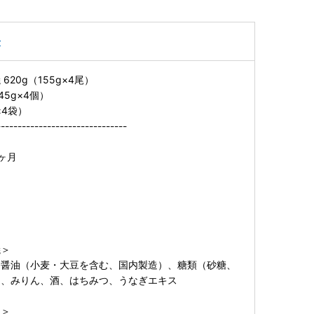
子
20g（155g×4尾）
45g×4個）
g×4袋）
-------------------------------
】
ヶ月
焼＞
、醤油（小麦・大豆を含む、国内製造）、糖類（砂糖、
）、みりん、酒、はちみつ、うなぎエキス
レ＞