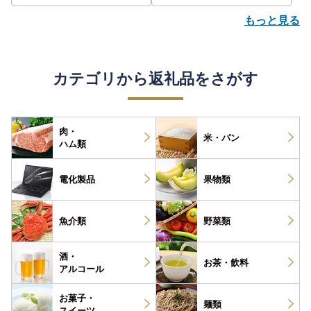
もっと見る
カテゴリから返礼品をさがす
肉・
米・パン
ハム類
電化製品
果物類
魚介類
野菜類
酒・
お茶・
飲料
アルコール
お菓子・
麺類
スイーツ