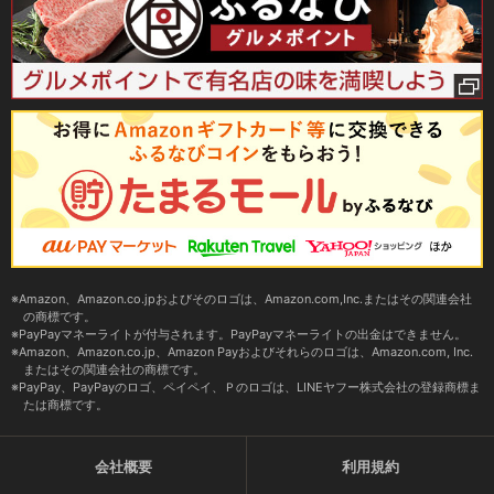
Amazon、Amazon.co.jpおよびそのロゴは、Amazon.com,Inc.またはその関連会社
の商標です。
PayPayマネーライトが付与されます。PayPayマネーライトの出金はできません。
Amazon、Amazon.co.jp、Amazon Payおよびそれらのロゴは、Amazon.com, Inc.
またはその関連会社の商標です。
PayPay、PayPayのロゴ、ペイペイ、Ｐのロゴは、LINEヤフー株式会社の登録商標ま
たは商標です。
会社概要
利用規約