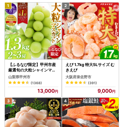
【ふるなび限定】甲州市産
えび 1.7kg 特大5Lサイズ む
厳選旬の大粒シャインマス
きえび
カット 約1.3kg 2～3房【2
山梨県甲州市
大阪府泉佐野市
026年発送】（MG）B12-
(1368)
(391)
472 FN-Limited-VO シャ
13,000
9,000
インマスカット フルーツ