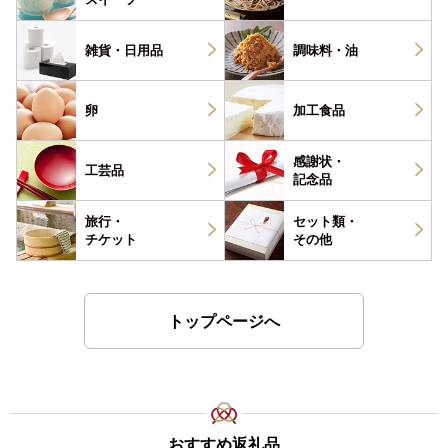
雑貨・
日用品
調味料・
油
卵
加工食品
感謝状・
工芸品
記念品
旅行・
セット類・
チケット
その他
トップページへ
おすすめ返礼品