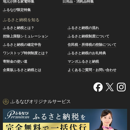
地元が誇る家電特集
日用品・消耗品特集
ふるなび限定特集
ふるさと納税を知る
ふるさと納税とは？
ふるさと納税の流れ
控除上限額シミュレーション
ふるさと納税制度について
ふるさと納税の確定申告
住民税・所得税の控除について
ワンストップ特例制度とは？
ふるさと納税のお礼特典
寄附金の使い道
マンガふるさと納税
企業版ふるさと納税とは
よくあるご質問・お問い合わせ
ふるなびオリジナルサービス