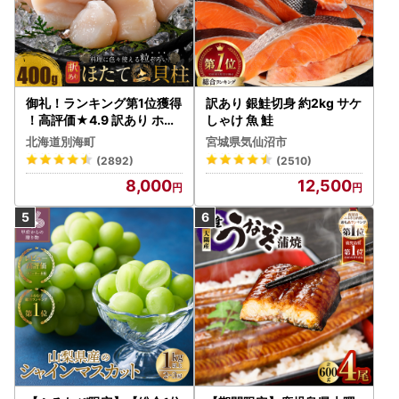
御礼！ランキング第1位獲得
訳あり 銀鮭切身 約2kg サケ
！高評価★4.9 訳あり ホタ
しゃけ 魚 鮭
テ 400g（ほたて 帆立 貝柱
北海道別海町
宮城県気仙沼市
冷凍 ）
(2892)
(2510)
8,000
12,500