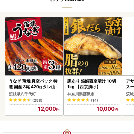
うなぎ 蒲焼 真空パック 特
訳あり 銀鱈西京漬け 10切
アサ
選 国産 3尾 420g タレ山椒
1kg 【西京漬け】
スー
付き うな重 ひつまぶし 訳
8本
茨城県八千代町
神奈川県藤沢市
茨城
あり 茨城 ウナギ 鰻 個包装
(258)
(14)
人気 美味しい 小分け 八千
12,000
10,000
代町