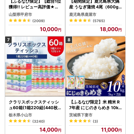
【ふるなび限定】【総合1位
【期間限定】鹿児島県大隅
獲得!! レビュー高評価★】
産 うなぎ蒲焼 4尾（600g
〈2026年度配送分〉山梨
） KN007-004-04-cp18
山梨県甲府市
鹿児島県鹿屋市
県産 シャインマスカット 2
うなぎ 鰻 魚 惣菜 総菜
(2009)
(5765)
～3房（1.0kg以上）シャイ
10,000
18,000
ン フルーツ FN-Limited-S
P
クラリスボックスティッシ
【ふるなび限定】米 精米 R
ュ60箱(1箱220組(440枚))
7年産 にじのきらめき 10kg
(5個入り×12セット)【配送
10月 FN-Limited-PR
栃木県小山市
茨城県下妻市
不可地域：離島・沖縄県】
(3240)
(3)
【1256759】
14,000
11,000