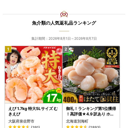
魚介類の人気返礼品ランキング
集計期間：2026年8月1日～2026年8月7日
えび 1.7kg 特大5Lサイズ む
御礼！ランキング第1位獲得
きえび
！高評価★4.9 訳あり ホタ
テ 400g（ほたて 帆立 貝柱
大阪府泉佐野市
北海道別海町
冷凍 ）
(391)
(2893)