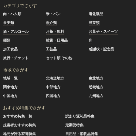
カテゴリでさがす
肉・ハム類
米・パン
電化製品
果実類
魚介類
野菜類
酒・アルコール
お茶・飲料
お菓子・スイーツ
麺類
雑貨・日用品
卵
加工食品
工芸品
感謝状・記念品
旅行・チケット
セット類 その他
地域でさがす
地域一覧
北海道地方
東北地方
関東地方
中部地方
近畿地方
中国地方
四国地方
九州地方
おすすめ特集でさがす
おすすめ特集一覧
訳あり返礼品特集
担当者おすすめ特集
定期便特集
地元が誇る家電特集
日用品・消耗品特集