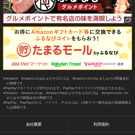
Amazon、Amazon.co.jpおよびそのロゴは、Amazon.com,Inc.またはその関連会社
の商標です。
PayPayマネーライトが付与されます。PayPayマネーライトの出金はできません。
Amazon、Amazon.co.jp、Amazon Payおよびそれらのロゴは、Amazon.com, Inc.
またはその関連会社の商標です。
PayPay、PayPayのロゴ、ペイペイ、Ｐのロゴは、LINEヤフー株式会社の登録商標ま
たは商標です。
会社概要
利用規約