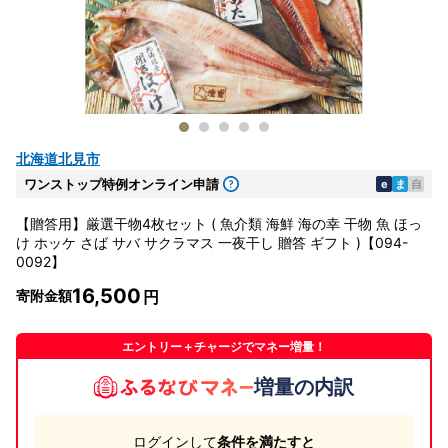
北海道北見市
ワンストップ特例オンライン申請
e
ま
自
【贈答用】厳選干物4枚セット ( 魚介類 海鮮 海の幸 干物 魚 ほっ
け ホッケ さば サバ サクラマス 一夜干し 贈答 ギフト )【094-
0092】
16,500
寄附金額
エントリー＋チャージでマネー増量！
増量の内訳
ログインして
条件を満たすと