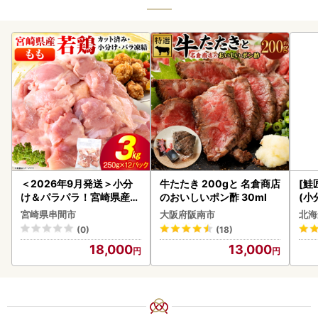
＜2026年9月発送＞小分
牛たたき 200gと 名倉商店
[鮭
け＆パラパラ！宮崎県産鶏
のおいしいポン酢 30ml
(小
ももカット合計3kg_K043
5
宮崎県串間市
大阪府阪南市
北海
-009-2609
(0)
(18)
18,000
13,000