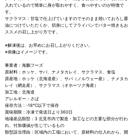
入れているので簡単に身が取れやすく、食べやすいのが特徴で
す。
サクラマス：甘塩で仕上げていますのでそのまま焼いておろし醤
油につけていただくか、切身にしてフライパンでバター焼きもお
ススメの召し上がり方です。
※解凍後は、お早めにお召し上がりください。
※画像はイメージです。
事業者：海鵬フーズ
原材料：ホッケ、サバ、ナメタカレイ、サクラマス、食塩
原産地：ホッケ（北海道産）、サバ（ノルウェー産）、ナメタカ
レイ（網走産）、サクラマス（オホーツク海産）
加工地：北海道
アレルギー：さば
保存方法：-18℃以下で保存
賞味期限：冷凍で発送日より360日
地場産品類型：3 北見市内で製造・加工などの主要な部分が行わ
れ、付加価値が生じているもの
類型該当理由：区域内の工場において、原材料の仕入れから、開