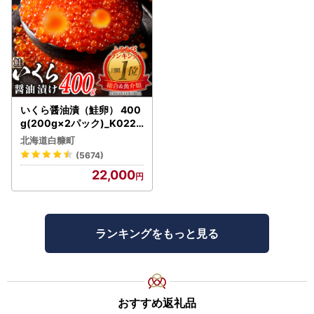
いくら醤油漬（鮭卵） 400
g(200g×2パック)_K022-
1676
北海道白糠町
(5674)
22,000
ランキングをもっと見る
おすすめ返礼品