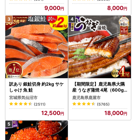
9,000
8,000
訳あり 銀鮭切身 約2kg サケ
【期間限定】鹿児島県大隅
しゃけ 魚 鮭
産 うなぎ蒲焼 4尾（600g
） KN007-004-04-cp18
宮城県気仙沼市
鹿児島県鹿屋市
うなぎ 鰻 魚 惣菜 総菜
(2511)
(5765)
12,500
18,000