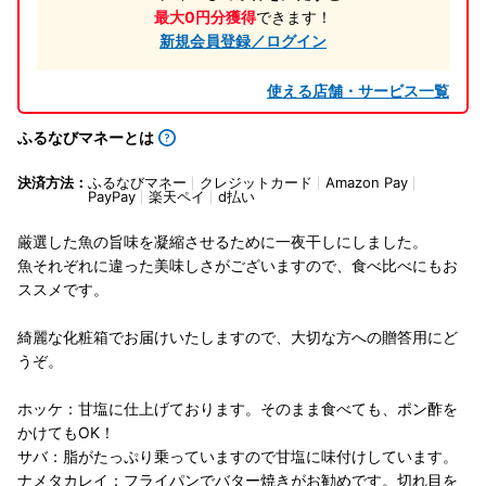
最大0円分獲得
できます！
新規会員登録／ログイン
使える店舗・サービス一覧
ふるなびマネーとは
決済方法：
ふるなびマネー
クレジットカード
Amazon Pay
PayPay
楽天ペイ
d払い
厳選した魚の旨味を凝縮させるために一夜干しにしました。
魚それぞれに違った美味しさがございますので、食べ比べにもお
ススメです。
綺麗な化粧箱でお届けいたしますので、大切な方への贈答用にど
うぞ。
ホッケ：甘塩に仕上げております。そのまま食べても、ポン酢を
かけてもOK！
サバ：脂がたっぷり乗っていますので甘塩に味付けしています。
ナメタカレイ：フライパンでバター焼きがお勧めです。切れ目を