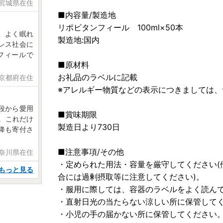
 宮城県在住
■内容量/製造地
リポビタンフィール 100ml×50本
、よく眠れ
製造地:国内
レス社会に
フィールで
■原材料
お礼品のラベルに記載
 京都府在住
※アレルギー物質などの表示につきましては
普段から愛用
■賞味期限
。これだけ
製造日より730日
降も寄付さ
■注意事項/その他
神奈川県在住
・定められた用法・容量を厳守してください(
もっと見る
合には過剰摂取等に注意してください)。
・服用に際しては、容器のラベルをよく読ん
・直射日光の当たらない涼しい所に保管して
・小児の手の届かない所に保管してください