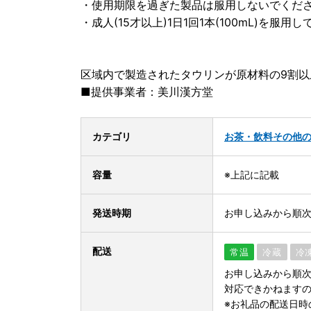
・使用期限を過ぎた製品は服用しないでくだ
・成人(15才以上)1日1回1本(100mL)を服用
区域内で製造されたタウリンが原材料の9割
■提供事業者：美川漢方堂
カテゴリ
お茶・飲料
その他
容量
※上記に記載
発送時期
お申し込みから順
配送
常温
冷蔵
冷
お申し込みから順次
対応できかねます
※お礼品の配送日時