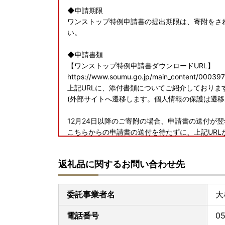
◆申請期限
ワンストップ特例申請書の提出期限は、寄附をされ
い。
◆申請書類
【ワンストップ特例申請書ダウンロードURL】
https://www.soumu.go.jp/main_content/00039
上記URLに、添付書類についてご紹介しておりま
(外部サイトへ遷移します。個人情報の保護は遷移
12月24日以降のご寄附の場合、申請書の送付が
こちらからの申請書の送付を待たずに、上記UR
◆送付先
返礼品に関するお問い合わせ先
〒836-8666
福岡県大牟田市有明町2丁目3番地
大牟田市役所 企画総務部広報課
委託事業者名
大
TEL：0944-41-2868
電話番号
05