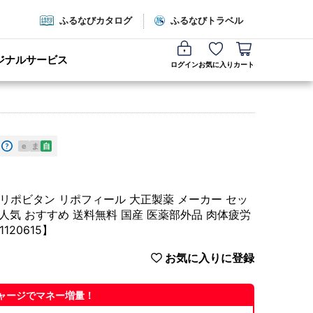
ふるなびカタログ
ふるなびトラベル
ジナルサービス
ログイン
お気に入り
カート
e
ま
自
リポビタン リポフィール 大正製薬 メーカー セッ
l 人気 おすすめ 送料無料 国産 医薬部外品 肉体疲労
20615】
お気に入りに登録
ャージでマネー増量！