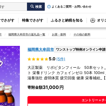
よくあるご質問・お問い合わせ
リでさがす
特集でさがす
ふるさと納税を知る
オリ
方
福岡県大牟田市の返礼品一覧
お茶・飲料
その他の飲料
福岡県大牟田市
ワンストップ特例オンライン申請
5.0
(5件)
大正製薬 リポビタンフィール 50本セット_
ト 栄養ドリンク カフェインゼロ 50本 100m
滋養強壮 虚弱体質 疲労回復 健康 栄養補給_【11
31,000
寄附金額
エントリー＋チ