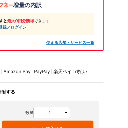
増量の内訳
すと
最大0円分獲得
できます！
登録／ログイン
使える店舗・サービス一覧
Amazon Pay
PayPay
楽天ペイ
d払い
寄附する
数量