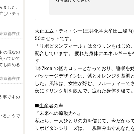
みました。
忙しいティ
大正エム・ティ・シー(三井化学大牟田工場内
 東京都在住
50本セットです。
「リポビタンフィール」はタウリンをはじめ、
トの瓶なの
配合しています。 疲れた身体にエネルギーを
入っていて
す。
ても飲める
1本7kcalの低カロリーとなっており、睡眠
パッケージデザインは、紫とオレンジを基調
 東京都在住
した。風味は、女性が好む、フルーティーで
夜にドリンク剤を飲んで、疲れた身体を寝て
う事ですの
■生産者の声
『未来への原動力へ』
いるようで
私たち、一人ひとりの力を信じて、今だから
リポビタンシリーズは、一歩踏み出すあなた