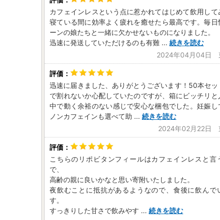
カフェインレスという点に惹かれてはじめて飲用して
寝ている間に効率よく疲れを癒せたら最高です。毎日
ーンの娘たちと一緒に欠かせないものになりました。
迅速に発送していただけるのも有難
...
続きを読む
2024年04月04日
迅速に届きました、ありがとうございます！50本セッ
で割れないか心配していたのですが、箱にビッチリと
中で動く余裕のない感じで安心な梱包でした。妊娠し
ノンカフェインも選べて助
...
続きを読む
2024年02月22日
こちらのリポビタンフィールはカフェインレスと言
で、
高齢の親に良いかなと思い寄附いたしました。
夜飲むことに抵抗があるようなので、食後に飲んで
す。
すっきりした甘さで飲みやす
...
続きを読む