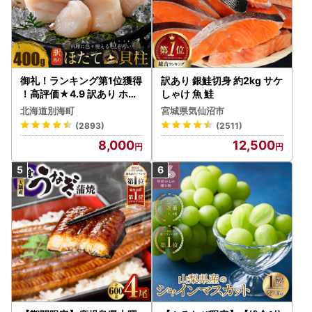
御礼！ランキング第1位獲得
訳あり 銀鮭切身 約2kg サケ
！高評価★4.9 訳あり ホタ
しゃけ 魚 鮭
テ 400g（ほたて 帆立 貝柱
北海道別海町
宮城県気仙沼市
冷凍 ）
(2893)
(2511)
8,000
12,500