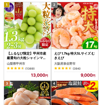
【ふるなび限定】甲州市産
えび 1.7kg 特大5Lサイズ む
厳選旬の大粒シャインマス
きえび
カット 約1.3kg 2～3房【2
山梨県甲州市
大阪府泉佐野市
026年発送】（MG）B12-
(1369)
(394)
472 FN-Limited-VO シャ
13,000
9,000
インマスカット フルーツ