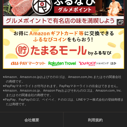
Amazon、Amazon.co.jpおよびそのロゴは、Amazon.com,Inc.またはその関連会社
の商標です。
PayPayマネーライトが付与されます。PayPayマネーライトの出金はできません。
Amazon、Amazon.co.jp、Amazon Payおよびそれらのロゴは、Amazon.com, Inc.
またはその関連会社の商標です。
PayPay、PayPayのロゴ、ペイペイ、Ｐのロゴは、LINEヤフー株式会社の登録商標ま
たは商標です。
会社概要
利用規約