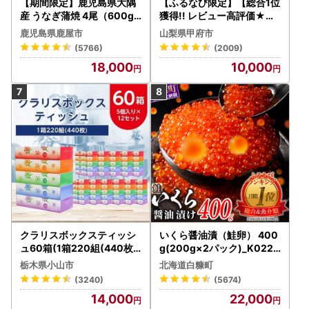
【期間限定】鹿児島県大隅
【ふるなび限定】【総合1位
産 うなぎ蒲焼 4尾（600g
獲得!! レビュー高評価★】
） KN007-004-04-cp18
〈2026年度配送分〉山梨
鹿児島県鹿屋市
山梨県甲府市
うなぎ 鰻 魚 惣菜 総菜
県産 シャインマスカット 2
(5766)
(2009)
～3房（1.0kg以上）シャイ
18,000
10,000
ン フルーツ FN-Limited-S
P
クラリスボックスティッシ
いくら醤油漬（鮭卵） 400
ュ60箱(1箱220組(440枚))
g(200g×2パック)_K022-
(5個入り×12セット)【配送
1676
栃木県小山市
北海道白糠町
不可地域：離島・沖縄県】
(3240)
(5674)
【1256759】
14,000
22,000