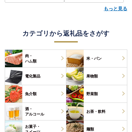
もっと見る
カテゴリから返礼品をさがす
肉・
米・パン
ハム類
電化製品
果物類
魚介類
野菜類
酒・
お茶・
飲料
アルコール
お菓子・
麺類
スイーツ