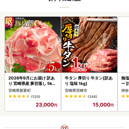
2026年9月にお届け 訳あ
牛タン 厚切り 牛タン[訳あ
無塩
り 宮崎県産 豚切落し 5kg
り 塩味 1kg]
ー 
C325-2506-2609
】
宮崎県新富町
宮崎県宮崎市
神奈
(120)
(348)
23,000
15,000