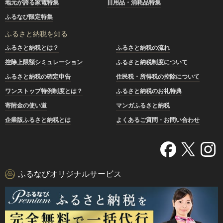
地元が誇る家電特集
日用品・消耗品特集
ふるなび限定特集
ふるさと納税を知る
ふるさと納税とは？
ふるさと納税の流れ
控除上限額シミュレーション
ふるさと納税制度について
ふるさと納税の確定申告
住民税・所得税の控除について
ワンストップ特例制度とは？
ふるさと納税のお礼特典
寄附金の使い道
マンガふるさと納税
企業版ふるさと納税とは
よくあるご質問・お問い合わせ
ふるなびオリジナルサービス