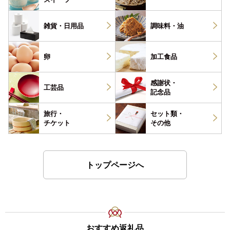
雑貨・
日用品
調味料・
油
卵
加工食品
感謝状・
工芸品
記念品
旅行・
セット類・
チケット
その他
トップページへ
おすすめ返礼品