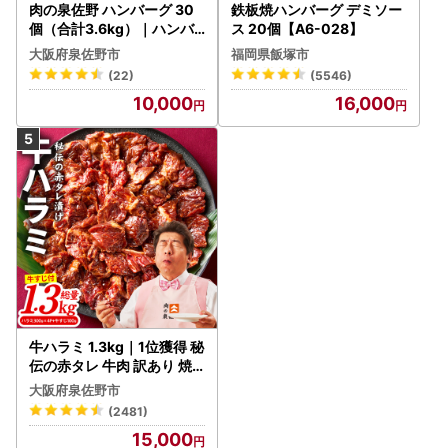
肉の泉佐野 ハンバーグ 30
鉄板焼ハンバーグ デミソー
個（合計3.6kg）｜ハンバ
ス 20個【A6-028】
ーグ 訳あり 黒毛和牛×なに
大阪府泉佐野市
福岡県飯塚市
わポーク
(22)
(5546)
10,000
16,000
牛ハラミ 1.3kg｜1位獲得 秘
伝の赤タレ 牛肉 訳あり 焼
肉 BBQ
大阪府泉佐野市
(2481)
15,000