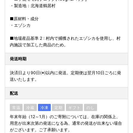
・製造地：北海道鶴居村
■原材料・成分
・エゾシカ
■地場産品基準 2 : 村内で捕獲されたエゾシカを使用し、村
内施設で加工した商品のため。
発送時期
決済日より90日(※)以内に発送。定期便は翌月10日ごろに発
送いたします。
配送
常温
冷蔵
冷凍
定期
ギフト
のし
年末年始（12～1月）のご寄附については、在庫の関係上、
用意が出来次第の発送になる為、通常の発送が出来ない場合
がございます。ご了承願います。