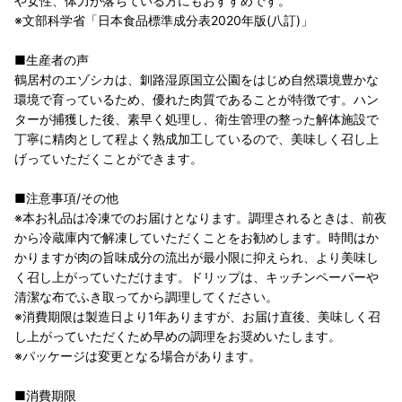
や女性、体力が落ちている方にもおすすめです。
※文部科学省「日本食品標準成分表2020年版(八訂)」
■生産者の声
鶴居村のエゾシカは、釧路湿原国立公園をはじめ自然環境豊かな
環境で育っているため、優れた肉質であることが特徴です。ハン
ターが捕獲した後、素早く処理し、衛生管理の整った解体施設で
丁寧に精肉として程よく熟成加工しているので、美味しく召し上
げっていただくことができます。
■注意事項/その他
※本お礼品は冷凍でのお届けとなります。調理されるときは、前夜
から冷蔵庫内で解凍していただくことをお勧めします。時間はか
かりますが肉の旨味成分の流出が最小限に抑えられ、より美味し
く召し上がっていただけます。ドリップは、キッチンペーパーや
清潔な布でふき取ってから調理してください。
※消費期限は製造日より1年ありますが、お届け直後、美味しく召
し上がっていただくため早めの調理をお奨めいたします。
※パッケージは変更となる場合があります。
■消費期限