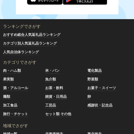
ランキングでさがす
おすすめ総合人気返礼品ランキング
カテゴリ別人気返礼品ランキング
人気自治体ランキング
カテゴリでさがす
肉・ハム類
米・パン
電化製品
果実類
魚介類
野菜類
酒・アルコール
お茶・飲料
お菓子・スイーツ
麺類
雑貨・日用品
卵
加工食品
工芸品
感謝状・記念品
旅行・チケット
セット類 その他
地域でさがす
地域一覧
北海道地方
東北地方