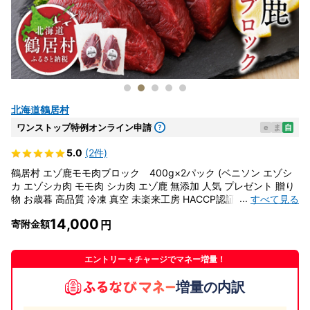
北海道鶴居村
ワンストップ特例オンライン申請
e
ま
自
5.0
(2件)
鶴居村 エゾ鹿モモ肉ブロック 400g×2パック (ベニソン エゾシ
カ エゾシカ肉 モモ肉 シカ肉 エゾ鹿 無添加 人気 プレゼント 贈り
...
すべて見る
物 お歳暮 高品質 冷凍 真空 未楽来工房 HACCP認証 お肉 肉 ジビ
エ ステーキ 北海道 ふるさと納税 ふるなび ）
14,000
寄附金額
エントリー＋チャージでマネー増量！
増量の内訳