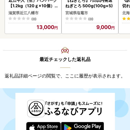
近江牛入（生）ハンバーグ
【ねぎとろ】7日以内発送
《
【1.2kg（120ｇ×10個）
ねぎとろ 500g(100g×5)
切れ
】【AG09W】
0g 
滋賀県近江八幡市
宮城県塩竈市
北海
(0)
(0)
13,000
9,000
最近チェックした返礼品
返礼品詳細ページの閲覧で、ここに履歴が表示されます。