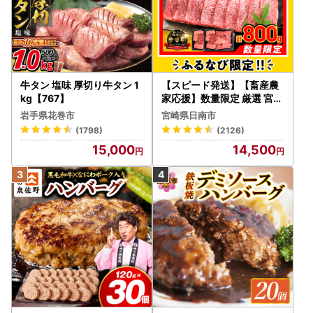
牛タン 塩味 厚切り牛タン 1
【スピード発送】【畜産農
kg【767】
家応援】数量限定 厳選 宮崎
牛 赤身 焼肉 計800g FN-Li
岩手県花巻市
宮崎県日南市
mited-PR_BDV5-26-2W
(1798)
(2126)
15,000
14,500