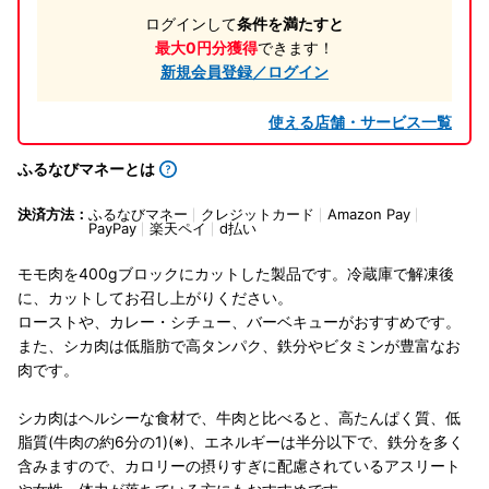
ログインして
条件を満たすと
最大0円分獲得
できます！
新規会員登録／ログイン
使える店舗・サービス一覧
ふるなびマネーとは
決済方法：
ふるなびマネー
クレジットカード
Amazon Pay
PayPay
楽天ペイ
d払い
モモ肉を400gブロックにカットした製品です。冷蔵庫で解凍後
に、カットしてお召し上がりください。
ローストや、カレー・シチュー、バーベキューがおすすめです。
また、シカ肉は低脂肪で高タンパク、鉄分やビタミンが豊富なお
肉です。
シカ肉はヘルシーな食材で、牛肉と比べると、高たんぱく質、低
脂質(牛肉の約6分の1)(※)、エネルギーは半分以下で、鉄分を多く
含みますので、カロリーの摂りすぎに配慮されているアスリート