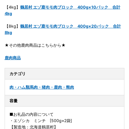
【4kg】
鶴居村 エゾ鹿モモ肉ブロック 400g×10パック 合計
4kg
【8kg】
鶴居村 エゾ鹿モモ肉ブロック 400g×20パック 合計
8kg
★その他鹿肉商品はこちらから★
鹿肉商品
カテゴリ
肉・ハム類
馬肉・猪肉・鹿肉・熊肉
容量
■お礼品の内容について
・エゾシカ ミンチ [500g×2袋]
【製造地：北海道鶴居村】