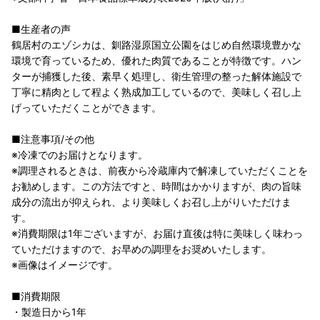
■生産者の声
鶴居村のエゾシカは、釧路湿原国立公園をはじめ自然環境豊かな
環境で育っているため、優れた肉質であることが特徴です。ハン
ターが捕獲した後、素早く処理し、衛生管理の整った解体施設で
丁寧に精肉として程よく熟成加工しているので、美味しく召し上
げっていただくことができます。
■注意事項/その他
※冷凍でのお届けとなります。
※調理されるときは、前夜から冷蔵庫内で解凍していただくことを
お勧めします。この方法ですと、時間はかかりますが、肉の旨味
成分の流出が抑えられ、より美味しくお召し上がりいただけま
す。
※消費期限は1年ございますが、お届け直後は特に美味しく味わっ
ていただけますので、お早めの調理をお奨めいたします。
※画像はイメージです。
■消費期限
・製造日から1年