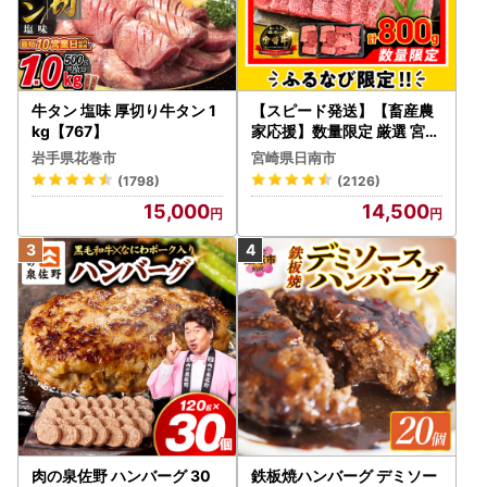
牛タン 塩味 厚切り牛タン 1
【スピード発送】【畜産農
kg【767】
家応援】数量限定 厳選 宮崎
牛 赤身 焼肉 計800g FN-Li
岩手県花巻市
宮崎県日南市
mited-PR_BDV5-26-2W
(1798)
(2126)
15,000
14,500
肉の泉佐野 ハンバーグ 30
鉄板焼ハンバーグ デミソー