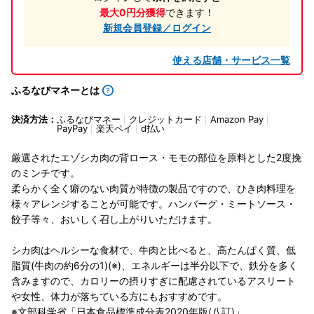
最大0円分獲得
できます！
新規会員登録／ログイン
使える店舗・サービス一覧
ふるなびマネーとは
決済方法：
ふるなびマネー
クレジットカード
Amazon Pay
PayPay
楽天ペイ
d払い
厳選されたエゾシカ肉の背ロース・モモの部位を原料とした2度挽
のミンチです。
柔らかく全く癖のない肉質が特徴の製品ですので、ひき肉料理を
様々アレンジすることが可能です。ハンバーグ・ミートソース・
餃子等々、おいしく召し上がりいただけます。
シカ肉はヘルシーな食材で、牛肉と比べると、高たんぱく質、低
脂質(牛肉の約6分の1)(※)、エネルギーは半分以下で、鉄分を多く
含みますので、カロリーの摂りすぎに配慮されているアスリート
や女性、体力が落ちている方にもおすすめです。
※文部科学省「日本食品標準成分表2020年版(八訂)」