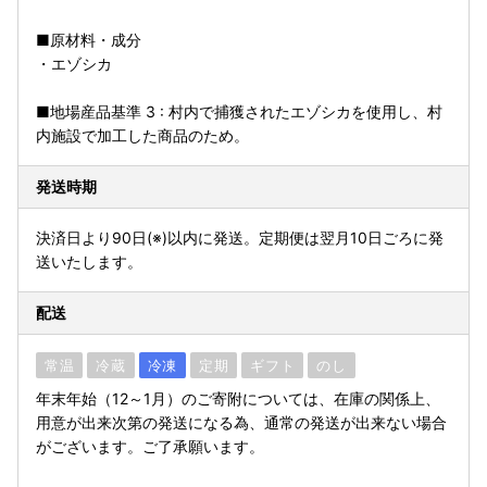
■原材料・成分
・エゾシカ
■地場産品基準 3 : 村内で捕獲されたエゾシカを使用し、村
内施設で加工した商品のため。
発送時期
決済日より90日(※)以内に発送。定期便は翌月10日ごろに発
送いたします。
配送
常温
冷蔵
冷凍
定期
ギフト
のし
年末年始（12～1月）のご寄附については、在庫の関係上、
用意が出来次第の発送になる為、通常の発送が出来ない場合
がございます。ご了承願います。