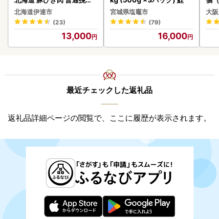
200g 10パック 計2kg
ーグ
北海道伊達市
宮城県塩竈市
大阪
わ
(23)
(79)
13,000
16,000
最近チェックした返礼品
返礼品詳細ページの閲覧で、ここに履歴が表示されます。