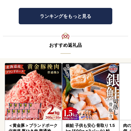
ランキングをもっと見る
おすすめ返礼品
＜黄金豚＞ブランドポーク
銀鮭 子供も安心 骨取り 1.5
肉の
北海道 豚ひき肉 普通挽き
kg (500g ×3パック) 鮭
個（