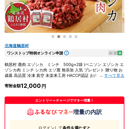
北海道鶴居村
ワンストップ特例オンライン申請
e
ま
自
鶴居村 鹿肉 エゾシカ ミンチ 500g×2袋 (ベニソン エゾシカ エ
ゾシカ肉 ミンチ シカ肉 エゾ鹿 無添加 人気 プレゼント 贈り物 お
...
すべて見る
歳暮 高品質 冷凍 真空 未楽来工房 HACCP認証 お肉 肉 ジビエ ス
テーキ 北海道 ふるさと納税 ふるなび ）
12,000
寄附金額
エントリー＋チャージでマネー増量！
増量の内訳
ログインして
条件を満たすと