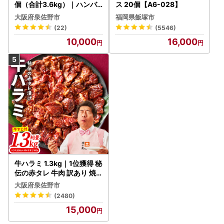
個（合計3.6kg）｜ハンバ
ス 20個【A6-028】
ーグ 訳あり 黒毛和牛×なに
大阪府泉佐野市
福岡県飯塚市
わポーク
(22)
(5546)
10,000
16,000
牛ハラミ 1.3kg｜1位獲得 秘
伝の赤タレ 牛肉 訳あり 焼
肉 BBQ
大阪府泉佐野市
(2480)
15,000