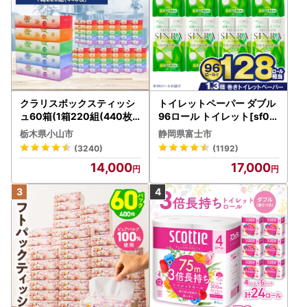
クラリスボックスティッシ
トイレットペーパー ダブル
ュ60箱(1箱220組(440枚))
96ロール トイレット[sf00
(5個入り×12セット)【配送
1-012]
栃木県小山市
静岡県富士市
不可地域：離島・沖縄県】
(3240)
(1192)
【1256759】
14,000
17,000