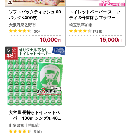
ソフトパックティッシュ 60
トイレットペーパー スコッ
パック×400枚
ティ 3倍長持ち フラワーパ
ック 4ロール×6P
大阪府泉佐野市
埼玉県草加市
(50)
(728)
10,000
15,000
大容量 長持ちトイレットペ
ーパー 130m シングル 48R
芯なし 3倍巻 トイレット
山梨県富士吉田市
(516)