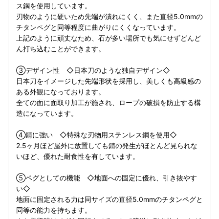
ス鋼を使用しています。
刃物のように硬いため先端が潰れにくく、また直径5.0mmの
チタンペグと同等程度に曲がりにくくなっています。
上記のように頑丈なため、石が多い場所でも気にせずどんど
ん打ち込むことができます。
③デザイン性 ◇日本刀のような独自デザイン◇
日本刀をイメージした先端形状を採用し、美しくも高級感の
ある外観になっております。
全ての面に面取り加工が施され、ロープの破損を防止する構
造になっています。
④錆に強い ◇特殊な刃物用ステンレス鋼を使用◇
2.5ヶ月ほど屋外に放置しても錆の発生がほとんど見られな
いほど、優れた耐食性を有しています。
⑤ペグとしての機能 ◇地面への固定に優れ、引き抜やす
い◇
地面に固定される力は同サイズの直径5.0mmのチタンペグと
同等の能力を持ちます。