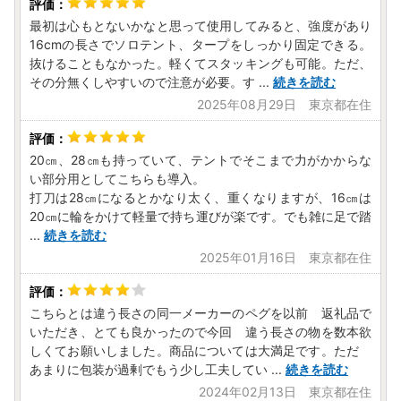
最初は心もとないかなと思って使用してみると、強度があり
16cmの長さでソロテント、タープをしっかり固定できる。
抜けることもなかった。軽くてスタッキングも可能。ただ、
その分無くしやすいので注意が必要。す
...
続きを読む
2025年08月29日 東京都在住
20㎝、28㎝も持っていて、テントでそこまで力がかからな
い部分用としてこちらも導入。
打刀は28㎝になるとかなり太く、重くなりますが、16㎝は
20㎝に輪をかけて軽量で持ち運びが楽です。でも雑に足で踏
...
続きを読む
2025年01月16日 東京都在住
こちらとは違う長さの同一メーカーのペグを以前 返礼品で
いただき、とても良かったので今回 違う長さの物を数本欲
しくてお願いしました。商品については大満足です。ただ
あまりに包装が過剰でもう少し工夫してい
...
続きを読む
2024年02月13日 東京都在住