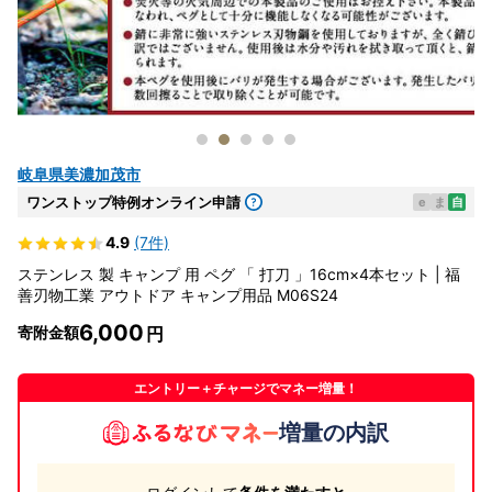
岐阜県美濃加茂市
ワンストップ特例オンライン申請
e
ま
自
4.9
(7件)
ステンレス 製 キャンプ 用 ペグ 「 打刀 」16cm×4本セット | 福
善刃物工業 アウトドア キャンプ用品 M06S24
6,000
寄附金額
エントリー＋チャージでマネー増量！
増量の内訳