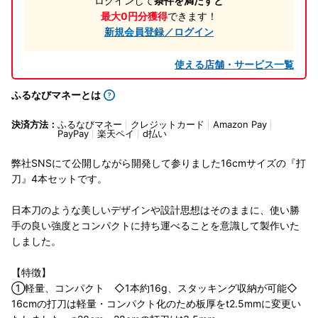
ログインして
条件を満たすと
最大0円分獲得
できます！
新規会員登録／ログイン
使える店舗・サービス一覧
ふるなびマネーとは
決済方法：
ふるなびマネー
クレジットカード
Amazon Pay
PayPay
楽天ペイ
d払い
弊社SNSにて公開しながら開発して参りました16cmサイズの『打
刀』4本セットです。
日本刀のような美しいデザインや設計思想はそのままに、使い勝
手の良い強度とコンパクトに持ち運べることを意識して製作いた
しました。
【特徴】
①軽量、コンパクト ◇1本約16g、スタッキング収納が可能◇
16cmの打刀は軽量・コンパクト化のため板厚をt2.5mmに変更い