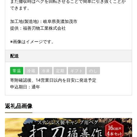
また撤収時はペグを回転させることで簡単に引き抜くことが
できます。
加工地(製造地)：岐阜県美濃加茂市
提供：福善刃物工業株式会社
※画像はイメージです。
配送
常温
冷蔵
冷凍
定期
ギフト
のし
寄附確認後、14営業日以内を目安に発送予定
申込期日：通年
返礼品画像