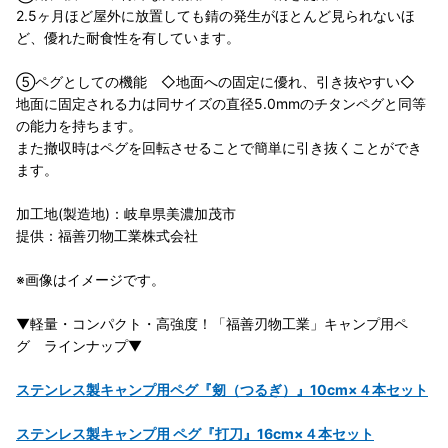
2.5ヶ月ほど屋外に放置しても錆の発生がほとんど見られないほ
ど、優れた耐食性を有しています。
⑤ペグとしての機能 ◇地面への固定に優れ、引き抜やすい◇
地面に固定される力は同サイズの直径5.0mmのチタンペグと同等
の能力を持ちます。
また撤収時はペグを回転させることで簡単に引き抜くことができ
ます。
加工地(製造地)：岐阜県美濃加茂市
提供：福善刃物工業株式会社
※画像はイメージです。
▼軽量・コンパクト・高強度！「福善刃物工業」キャンプ用ペ
グ ラインナップ▼
ステンレス製キャンプ用ペグ『剱（つるぎ）』10cm×４本セット
ステンレス製キャンプ用 ペグ『打刀』16cm×４本セット