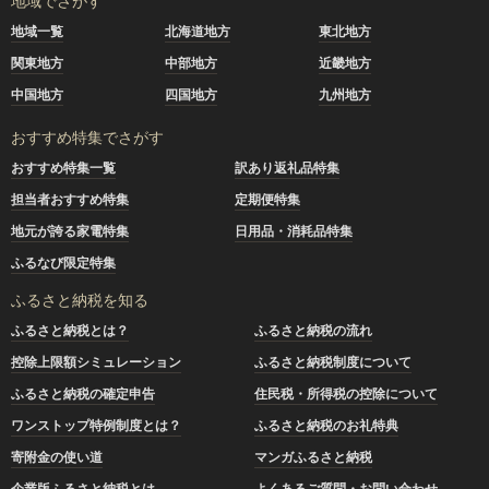
地域でさがす
地域一覧
北海道地方
東北地方
関東地方
中部地方
近畿地方
中国地方
四国地方
九州地方
おすすめ特集でさがす
おすすめ特集一覧
訳あり返礼品特集
担当者おすすめ特集
定期便特集
地元が誇る家電特集
日用品・消耗品特集
ふるなび限定特集
ふるさと納税を知る
ふるさと納税とは？
ふるさと納税の流れ
控除上限額シミュレーション
ふるさと納税制度について
ふるさと納税の確定申告
住民税・所得税の控除について
ワンストップ特例制度とは？
ふるさと納税のお礼特典
寄附金の使い道
マンガふるさと納税
企業版ふるさと納税とは
よくあるご質問・お問い合わせ