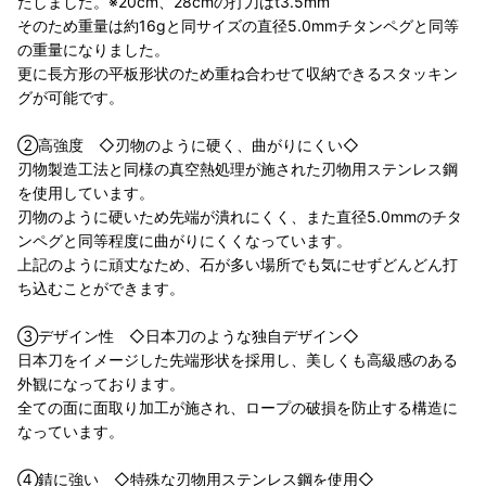
たしました。※20cm、28cmの打刀はt3.5mm
そのため重量は約16gと同サイズの直径5.0mmチタンペグと同等
の重量になりました。
更に長方形の平板形状のため重ね合わせて収納できるスタッキン
グが可能です。
②高強度 ◇刃物のように硬く、曲がりにくい◇
刃物製造工法と同様の真空熱処理が施された刃物用ステンレス鋼
を使用しています。
刃物のように硬いため先端が潰れにくく、また直径5.0mmのチタ
ンペグと同等程度に曲がりにくくなっています。
上記のように頑丈なため、石が多い場所でも気にせずどんどん打
ち込むことができます。
③デザイン性 ◇日本刀のような独自デザイン◇
日本刀をイメージした先端形状を採用し、美しくも高級感のある
外観になっております。
全ての面に面取り加工が施され、ロープの破損を防止する構造に
なっています。
④錆に強い ◇特殊な刃物用ステンレス鋼を使用◇