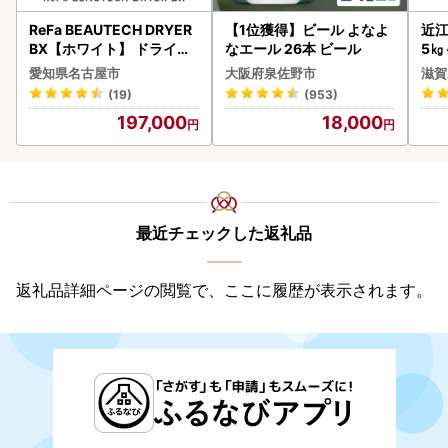
ReFa BEAUTECH DRYER
【1位獲得】ビール よなよ
近江
BX【ホワイト】 ドライヤ
なエール 26本 ビール
5㎏
ー 美容 家電 ドライヤー リ
菜 
愛知県名古屋市
大阪府泉佐野市
滋賀
ファ
(19)
(953)
197,000
18,000
最近チェックした返礼品
返礼品詳細ページの閲覧で、ここに履歴が表示されます。