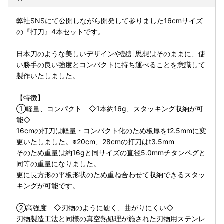
弊社SNSにて公開しながら開発して参りました16cmサイズ
の『打刀』4本セットです。
日本刀のような美しいデザインや設計思想はそのままに、使
い勝手の良い強度とコンパクトに持ち運べることを意識して
製作いたしました。
【特徴】
①軽量、コンパクト ◇1本約16g、スタッキング収納が可
能◇
16cmの打刀は軽量・コンパクト化のため板厚をt2.5mmに変
更いたしました。※20cm、28cmの打刀はt3.5mm
そのため重量は約16gと同サイズの直径5.0mmチタンペグと
同等の重量になりました。
更に長方形の平板形状のため重ね合わせて収納できるスタッ
キングが可能です。
②高強度 ◇刃物のように硬く、曲がりにくい◇
刃物製造工法と同様の真空熱処理が施された刃物用ステンレ