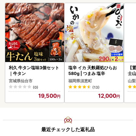
利久 牛タン塩味3個セット
塩辛 イカ 天麩羅処ひらお
【置
｜牛タン
580g | つまみ 塩辛
士山
180
宮城県仙台市
福岡県須恵町
山梨
(0)
(13)
19,500
12,000
最近チェックした返礼品