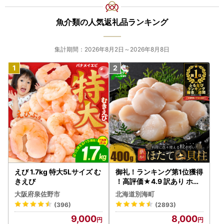
魚介類の人気返礼品ランキング
集計期間：2026年8月2日～2026年8月8日
えび 1.7kg 特大5Lサイズ む
御礼！ランキング第1位獲得
きえび
！高評価★4.9 訳あり ホタ
テ 400g（ほたて 帆立 貝柱
大阪府泉佐野市
北海道別海町
冷凍 ）
(396)
(2893)
9,000
8,000