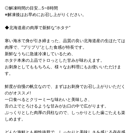
◎解凍時間の目安…5~8時間
※解凍後はお早めにお召し上がりください。
◆北海道産の肉厚で新鮮な“ホタテ”
寒い海水で身が引き締まった、品質の良い北海道産の生ほたては
肉厚で、“プリプリ”とした食感が特長です。
新鮮なうちに急速冷凍しているため、
ホタテ本来の上品でトロっとした甘みが味わえます。
お刺身としてももちろん、様々なお料理にもお使いいただけま
す。
鮮度が自慢の帆立なので、まずはお刺身でお召し上がりいただく
のがオススメ!
一口食べるとクリーミーな味わいと美味しさ、
舌の上でとろけるような甘みがお口の中で広がります。
ぷっくりとした肉厚の貝柱なので、しっかりとした歯ごたえも楽
しめます。
どんな海鮮とも相性抜群で、しっかりと美味しさを感じる存在感