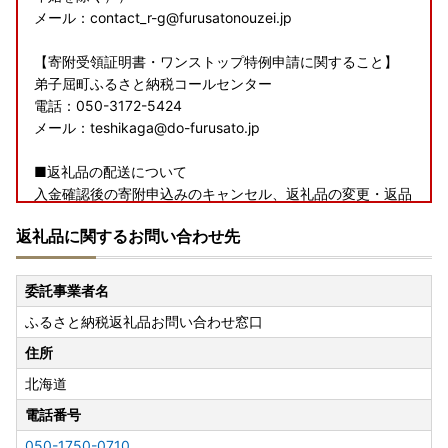
メール：contact_r-g@furusatonouzei.jp
【寄附受領証明書・ワンストップ特例申請に関すること】
弟子屈町ふるさと納税コールセンター
電話：050-3172-5424
メール：teshikaga@do-furusato.jp
■返礼品の配送について
入金確認後の寄附申込みのキャンセル、返礼品の変更・返品
はお受けできかねます。ご了承のうえ、お申し込みくださ
返礼品に関するお問い合わせ先
い。
発送が完了しましたら、ご登録のメールアドレスへお荷物番
号をお知らせいたしますので、ご確認をよろしくお願いいた
委託事業者名
します。
ふるさと納税返礼品お問い合わせ窓口
※寄附者様のご都合によって返礼品が受け取れなかった場
合、再発送は原則として対応しかねます。
住所
北海道
電話番号
050-1750-0710