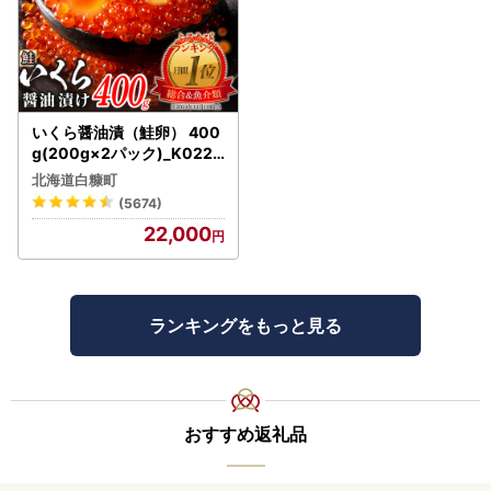
いくら醤油漬（鮭卵） 400
g(200g×2パック)_K022-
1676
北海道白糠町
(5674)
22,000
ランキングをもっと見る
おすすめ返礼品