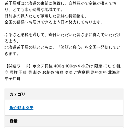
弟子屈町は北海道の東部に位置し、自然豊かで空気が澄んでお
り、とても水が綺麗な地域です。
目利きの職人たちが厳選した新鮮な特産物を、
全国の皆様へお届けできるよう日々努力しております。
ふるさと納税を通して、寄付いただいた皆さまに喜んでいただけ
るよう、
北海道弟子屈の味とともに、『笑顔と真心』を全国へ発信してい
きます。
【関連ワード】ホタテ貝柱 400g 100g×4 小分け 限定 ほたて 帆
立 貝柱 玉冷 貝 刺身 お刺身 海鮮 冷凍 ご家庭用 送料無料 北海道
弟子屈町
カテゴリ
魚介類
ホタテ
容量