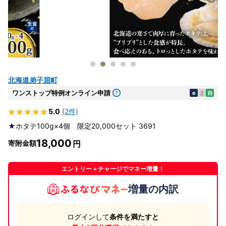
北海道弟子屈町
ワンストップ特例オンライン申請
e
ま
自
5.0
(2件)
★ホタテ100g×4個 限定20,000セット 3691
18,000
寄附金額
エントリー＋チャージでマネー増量！
増量の内訳
ログインして
条件を満たすと