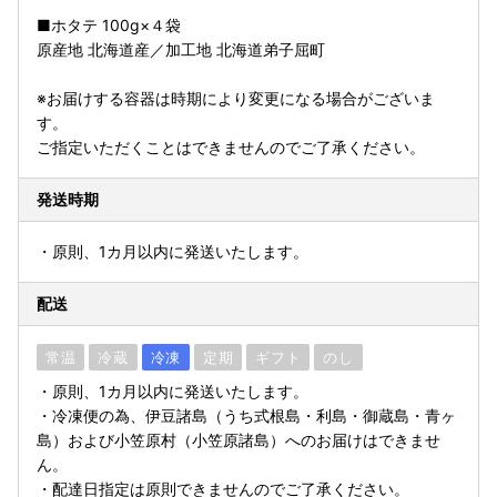
■ホタテ 100g×４袋
原産地 北海道産／加工地 北海道弟子屈町
※お届けする容器は時期により変更になる場合がございま
す。
ご指定いただくことはできませんのでご了承ください。
発送時期
・原則、1カ月以内に発送いたします。
配送
常温
冷蔵
冷凍
定期
ギフト
のし
・原則、1カ月以内に発送いたします。
・冷凍便の為、伊豆諸島（うち式根島・利島・御蔵島・青ヶ
島）および小笠原村（小笠原諸島）へのお届けはできませ
ん。
・配達日指定は原則できませんのでご了承ください。