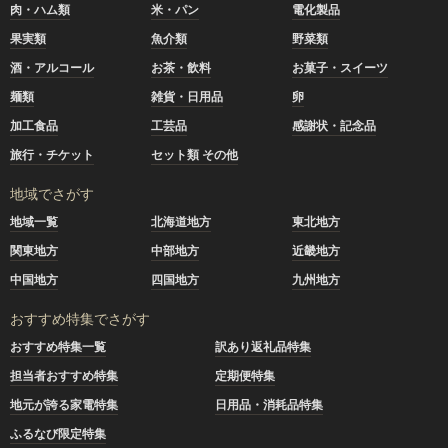
肉・ハム類
米・パン
電化製品
果実類
魚介類
野菜類
酒・アルコール
お茶・飲料
お菓子・スイーツ
麺類
雑貨・日用品
卵
加工食品
工芸品
感謝状・記念品
旅行・チケット
セット類 その他
地域でさがす
地域一覧
北海道地方
東北地方
関東地方
中部地方
近畿地方
中国地方
四国地方
九州地方
おすすめ特集でさがす
おすすめ特集一覧
訳あり返礼品特集
担当者おすすめ特集
定期便特集
地元が誇る家電特集
日用品・消耗品特集
ふるなび限定特集