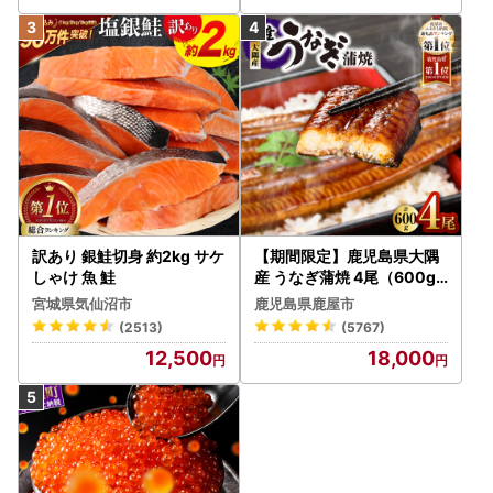
訳あり 銀鮭切身 約2kg サケ
【期間限定】鹿児島県大隅
しゃけ 魚 鮭
産 うなぎ蒲焼 4尾（600g
） KN007-004-04-cp18
宮城県気仙沼市
鹿児島県鹿屋市
うなぎ 鰻 魚 惣菜 総菜
(2513)
(5767)
12,500
18,000