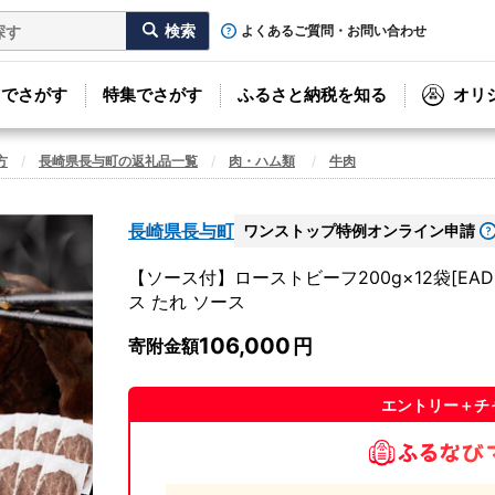
よくあるご質問・お問い合わせ
リでさがす
特集でさがす
ふるさと納税を知る
オリ
方
長崎県長与町の返礼品一覧
肉・ハム類
牛肉
長崎県長与町
ワンストップ特例オンライン申請
【ソース付】ローストビーフ200g×12袋[EA
ス たれ ソース
106,000
寄附金額
エントリー＋チ