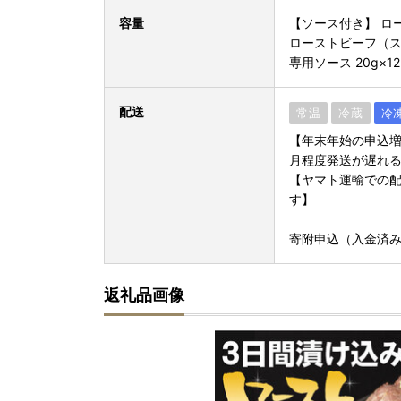
容量
【ソース付き】 ロー
ローストビーフ（スラ
専用ソース 20g×12
配送
常温
冷蔵
冷
【年末年始の申込増
月程度発送が遅れ
【ヤマト運輸での
す】
寄附申込（入金済み
返礼品画像