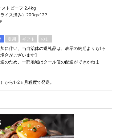
ストビーフ 2.4kg
イス済み）200g×12P
P
凍
定期
ギフト
のし
加に伴い、当自治体の返礼品は、表示の納期よりも1ヶ
る場合がございます】
配送のため、一部地域はクール便の配送ができかねま
）から1-2ヵ月程度で発送。