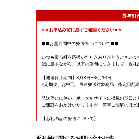
長与町
※※お申込み前に必ずご確認ください※※
■■お盆期間中の発送停止について■■
いつも長与町を応援いただきありがとうございま
誠に勝手ながら、以下の期間につきまして、返礼
【発送停止期間】8月8日〜8月16日
※定期便、お中元、最速発送対象商品、指定日配
発送停止に伴い、ポータルサイトに掲載の期日よ
ご迷惑をおかけいたしますが、何卒ご理解のほど
【お礼の品の発送について】
決済確認後、順次事業者より発送いたしますが、
期を限定している予約品がございます。
返礼品に関するお問い合わせ先
また、人気のお品はお届けまでお時間をいただく