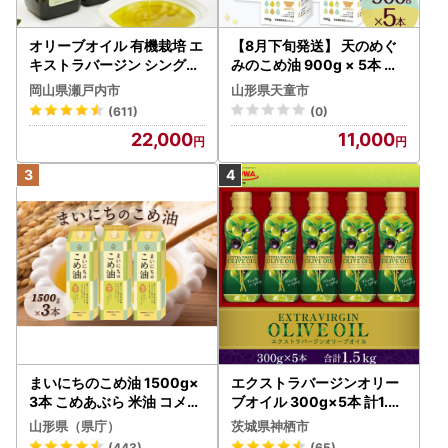
オリーブオイル 有機栽培 エ
【8月下旬発送】 天のめぐ
キストラバージン シングル
みのこめ油 900g × 5本 米
2本 オリーブオイル
油
岡山県瀬戸内市
山形県天童市
(611)
(0)
22,000
11,000
まいにちのこめ油 1500g×
エクストラバージンオリー
3本 こめあぶら 米油 コメ油
ブオイル 300g×5本 計1.5k
揚げ物 炒め物 サラダ 山形
g オリーブオイル 食用油
山形県（県庁）
茨城県神栖市
県 食用油 食用オイル 調理
(443)
(65)