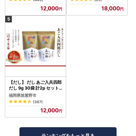
油 油 食品 山形県 F2Y-173
12,000
18,000
0
【だし】 だし あご入兵四郎
だし 9g 30袋 計2p セット
21760217
福岡県筑紫野市
(367)
12,000
ランキングをもっと見る