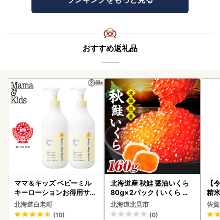
おすすめ返礼品
ママ＆キッズ ベビーミル
北海道産 秋鮭 醤油いくら
【
キーローションお得用サイ
80g×2パック ( いくら イ
精米 
ズ 380ml 2本セット CH21
クラ 魚卵 鮭 サケ さけ 鮭い
北海道白老町
北海道北見市
佐賀
0
くら 醤油漬け パック 北海
(10)
(0)