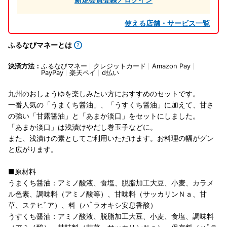
使える店舗・サービス一覧
ふるなびマネーとは
決済方法：
ふるなびマネー
クレジットカード
Amazon Pay
PayPay
楽天ペイ
d払い
九州のおしょうゆを楽しみたい方におすすめのセットです。
一番人気の「うまくち醤油」、「うすくち醤油」に加えて、甘さ
の強い「甘露醤油」と「あまか淡口」をセットにしました。
「あまか淡口」は浅漬けやだし巻玉子などに。
また、浅漬けの素としてご利用いただけます。お料理の幅がグン
と広がります。
■原材料
うまくち醤油：アミノ酸液、食塩、脱脂加工大豆、小麦、カラメ
ル色素、調味料（アミノ酸等）、甘味料（サッカリンＮａ、甘
草、ステヒﾞア）、料（ハﾟラオキシ安息香酸）
うすくち醤油：アミノ酸液、脱脂加工大豆、小麦、食塩、調味料