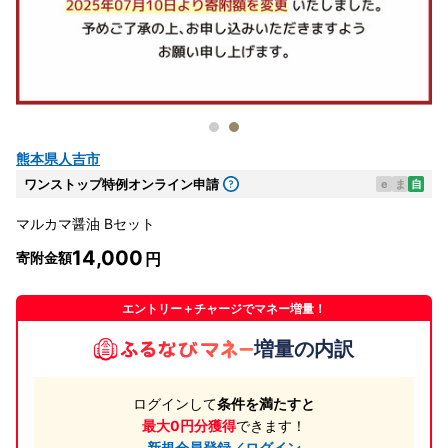
熊本県人吉市
ワンストップ特例オンライン申請
e
ま
自
マルカマ醤油 Bセット
14,000
寄附金額
エントリー＋チャージでマネー増量！
増量の内訳
ログインして
条件を満たすと
最大0円分獲得
できます！
新規会員登録／ログイン