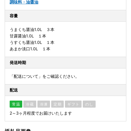
調味料・油
醤油
容量
うまくち醤油1.0L ３本
甘露醤油1.0L １本
うすくち醤油1.0L １本
あまか淡口1.0L １本
発送時期
「配送について」をご確認ください。
配送
常温
冷蔵
冷凍
定期
ギフト
のし
2～3ヶ月程度でお届けいたします