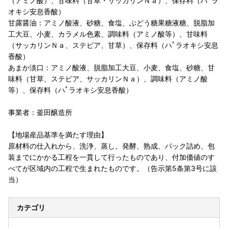
（アミノ酸）、甘味料（甘草・サッカリンＮａ）、保存料（ハﾟラ
オキシ安息香酸）
甘露醤油：アミノ酸液、砂糖、食塩、ぶどう糖果糖液糖、脱脂加
工大豆、小麦、カラメル色素、調味料（アミノ酸等）、甘味料
（サッカリンＮａ、ステビア、甘草）、保存料（ハﾟラオキシ安息
香酸）
あまか淡口：アミノ酸液、脱脂加工大豆、小麦、食塩、砂糖、甘
味料（甘草、ステビア、サッカリンＮａ）、調味料（アミノ酸
等）、保存料（ハﾟラオキシ安息香酸）
事業者：釜田醸造所
【地場産品基準を満たす理由】
原材料の仕入れから、洗浄、蒸し、発酵、熟成、パック詰め、包
装までにかかる工程を一貫して行ったものであり、付加価値のす
べてが区域内の工程で生まれたものです。（告示第5条第3号に該
当）
カテゴリ