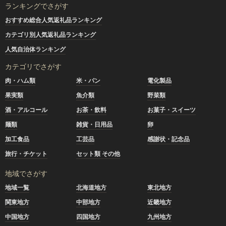
ランキングでさがす
おすすめ総合人気返礼品ランキング
カテゴリ別人気返礼品ランキング
人気自治体ランキング
カテゴリでさがす
肉・ハム類
米・パン
電化製品
果実類
魚介類
野菜類
酒・アルコール
お茶・飲料
お菓子・スイーツ
麺類
雑貨・日用品
卵
加工食品
工芸品
感謝状・記念品
旅行・チケット
セット類 その他
地域でさがす
地域一覧
北海道地方
東北地方
関東地方
中部地方
近畿地方
中国地方
四国地方
九州地方