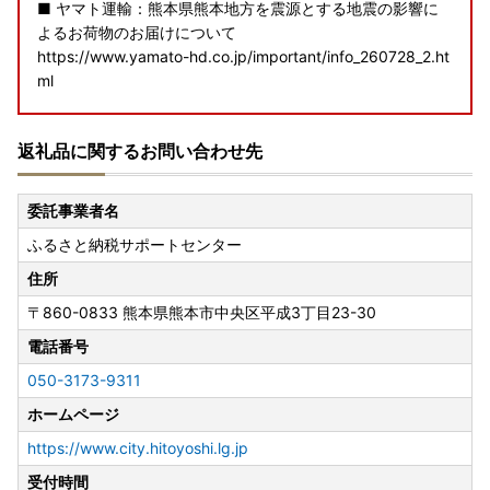
■ ヤマト運輸：熊本県熊本地方を震源とする地震の影響に
よるお荷物のお届けについて
https://www.yamato-hd.co.jp/important/info_260728_2.ht
ml
■ 佐川急便：令和8年熊本地震に伴う集配への影響について
返礼品に関するお問い合わせ先
https://www2.sagawa-exp.co.jp/information/detail/406/
■ 日本郵便（ゆうパック）：熊本県熊本地方を震源とする
委託事業者名
地震の影響について
ふるさと納税サポートセンター
https://www.post.japanpost.jp/newsrelease/pressrelease/
9879629480.html
住所
〒860-0833
熊本県熊本市中央区平成3丁目23-30
寄附者の皆様にはご不便、ご迷惑をおかけし誠に申し訳ござ
いませんが、何卒ご理解賜りますようお願い申し上げます。
電話番号
050-3173-9311
＜詐欺サイト、怪しいSNSの投稿にご注意ください＞
ホームページ
SNSで寄附額よりも高い報酬が得られる寄附を誘導して、個
人情報を騙し取る被害が確認されています｡
https://www.city.hitoyoshi.lg.jp
怪しいと感じた場合は、お申込みされる前に人吉市までご確
受付時間
認いただく等、悪質な詐欺には十分ご注意ください｡