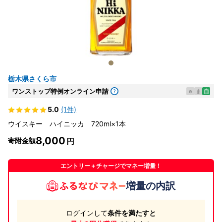
栃木県さくら市
ワンストップ特例オンライン申請
e
ま
自
5.0
(1件)
ウイスキー ハイニッカ 720ml×1本
8,000
寄附金額
エントリー＋チャージでマネー増量！
増量の内訳
ログインして
条件を満たすと