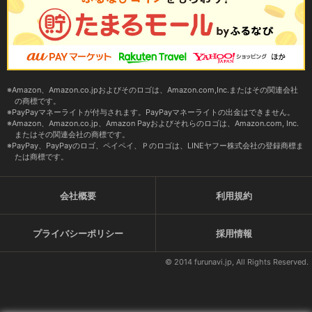
Amazon、Amazon.co.jpおよびそのロゴは、Amazon.com,Inc.またはその関連会社
の商標です。
PayPayマネーライトが付与されます。PayPayマネーライトの出金はできません。
Amazon、Amazon.co.jp、Amazon Payおよびそれらのロゴは、Amazon.com, Inc.
またはその関連会社の商標です。
PayPay、PayPayのロゴ、ペイペイ、Ｐのロゴは、LINEヤフー株式会社の登録商標ま
たは商標です。
会社概要
利用規約
プライバシーポリシー
採用情報
© 2014 furunavi.jp, All Rights Reserved.