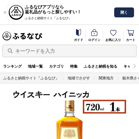
ふるなびアプリなら
返礼品がもっと探しやすい！
開く
ふるさと納税サイト「ふるなび」
ガイド
ログイン
お気に入り
カート
キーワードを入力
ランキング
地域一覧
カテゴリ
特集
ふるさと納税を知る
キャンペ
ふるさと納税サイト「ふるなび」
地域でさがす
関東地方
栃木県さ