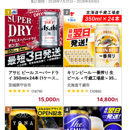
集計期間：2026年7月31日～2026年8月6日
アサヒ ビール スーパードラ
キリンビール 一番搾り 生
イ 350ml×24本 (1ケース)
ビール ＜千歳工場産＞350
究極の辛口 ＜茨城工場＞ 缶
ml（24本）
茨城県守谷市
北海道千歳市
ビール Asahi superDRY お
(1879)
(1096)
酒
15,000
14,800