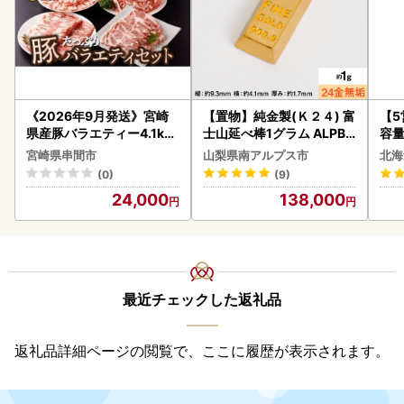
《2026年9月発送》宮崎
【置物】純金製(Ｋ２４) 富
【
県産豚バラエティー4.1kg
士山延べ棒1グラム ALPBK
容量
セット_K033-057-2609
180
あ
宮崎県串間市
山梨県南アルプス市
北海
ーグ
(0)
(9)
05
24,000
138,000
最近チェックした返礼品
返礼品詳細ページの閲覧で、ここに履歴が表示されます。