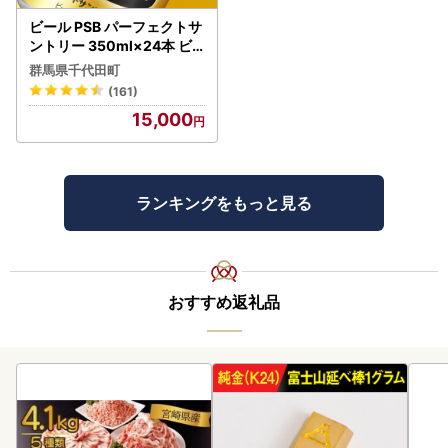
ビール PSB パーフェクトサ
ントリー 350ml×24本 ビ
ール
群馬県千代田町
(161)
15,000
ランキングをもっと見る
おすすめ返礼品