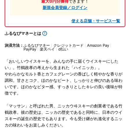
最大0円分獲得
できます！
新規会員登録／ログイン
使える店舗・サービス一覧
ふるなびマネーとは
決済方法：
ふるなびマネー
クレジットカード
Amazon Pay
PayPay
楽天ペイ
d払い
「おいしいウイスキーを、みんなの手に届くウイスキーにした
い」。竹鶴政孝の考えから生まれた「ハイニッカ」。
やわらかなモルト香とカフェグレーンの香ばしく軽やかな香りが
調和。甘さとコク、ほのかなピート、しっかりと伸びのある味わ
いです。ほのかなビター感、すっきりとしたキレの良い後味が特
徴です。
「マッサン」と呼ばれた男、ニッカウヰスキーの創業者である竹
鶴政孝。彼の歴史は、ニッカの歴史であると同時に、日本のウイ
スキーの誕生の歴史でもあります。今も受け継がれ進化するニッ
カの味わいをお楽しみください。