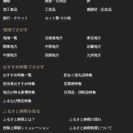
麺類
雑貨・日用品
卵
加工食品
工芸品
感謝状・記念品
旅行・チケット
セット類 その他
地域でさがす
地域一覧
北海道地方
東北地方
関東地方
中部地方
近畿地方
中国地方
四国地方
九州地方
おすすめ特集でさがす
おすすめ特集一覧
訳あり返礼品特集
担当者おすすめ特集
定期便特集
地元が誇る家電特集
日用品・消耗品特集
ふるなび限定特集
ふるさと納税を知る
ふるさと納税とは？
ふるさと納税の流れ
控除上限額シミュレーション
ふるさと納税制度について