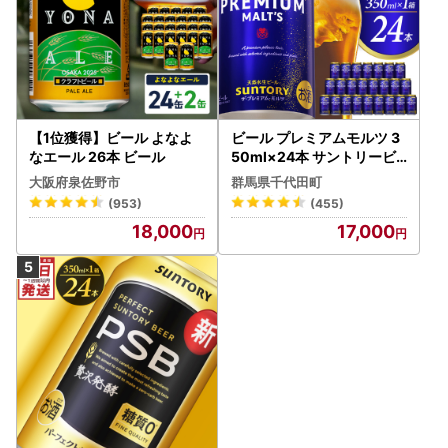
【1位獲得】ビール よなよ
ビール プレミアムモルツ 3
なエール 26本 ビール
50ml×24本 サントリービ
ール
大阪府泉佐野市
群馬県千代田町
(953)
(455)
18,000
17,000