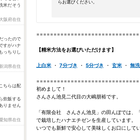
らお選びください。
洗米だそう
 大阪府在住
==============================
だったので
ですがハナ
【精米方法をお選びいただけます】
もっちりし
上白米
・
7分づき
・
5分づき
・
玄米
・
無洗
 新潟県在住
==============================
こちらは配
初めまして！
さんさん池見二代目の大嶋朋裕です。
ら炊飯する
ありません
「有限会社 さんさん池見」の田んぼでは、
で栽培したハナエチゼンを生産しています。
日 愛知県在住
いつでも新鮮で安心して美味しくお口にして