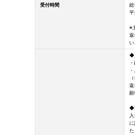
受付時間
総
平
※
返
い
◆
・
・
（
返
願
◆
入
に
た