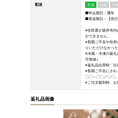
配送
常温
冷蔵
冷
■申込期日：通年
■発送期日：【先行
※住民票が坂井市内
ができません。
※長期ご不在や住所
りいただけなかっ
※冷蔵・冷凍の返礼
可地域）
※返礼品出荷時「出
※長期ご不在にされ
〇〇～〇〇／〇〇
※ご注文殺到時、お
返礼品画像