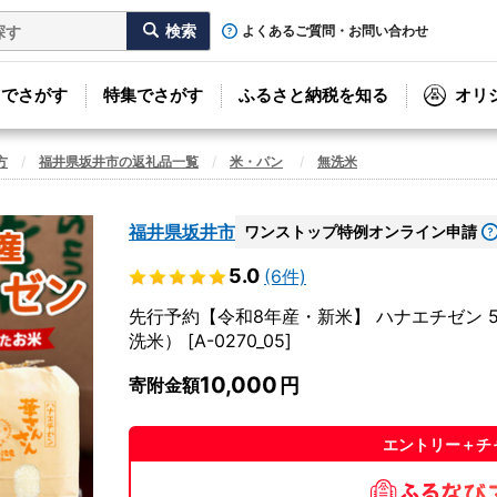
よくあるご質問・お問い合わせ
リでさがす
特集でさがす
ふるさと納税を知る
オリ
方
福井県坂井市の返礼品一覧
米・パン
無洗米
福井県坂井市
ワンストップ特例オンライン申請
5.0
(6件)
先行予約【令和8年産・新米】 ハナエチゼン 
洗米） [A-0270_05]
10,000
寄附金額
エントリー＋チ