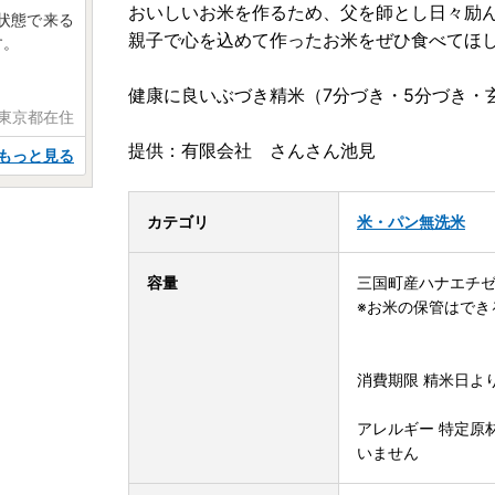
おいしいお米を作るため、父を師とし日々励
状態で来る
親子で心を込めて作ったお米をぜひ食べてほ
す。
健康に良いぶづき精米（7分づき・5分づき・
 東京都在住
提供：有限会社 さんさん池見
もっと見る
カテゴリ
米・パン
無洗米
容量
三国町産ハナエチゼン
※お米の保管はでき
消費期限 精米日よ
アレルギー 特定原
いません