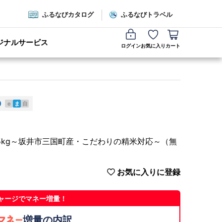
ふるなびカタログ
ふるなびトラベル
ジナルサービス
ログイン
お気に入り
カート
e
ま
自
5kg～坂井市三国町産・こだわりの精米対応～（無
お気に入りに登録
ャージでマネー増量！
増量の内訳