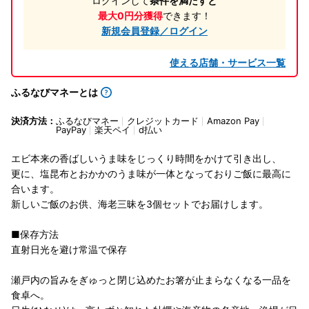
ログインして
条件を満たすと
最大0円分獲得
できます！
新規会員登録／ログイン
使える店舗・サービス一覧
ふるなびマネーとは
決済方法：
ふるなびマネー
クレジットカード
Amazon Pay
PayPay
楽天ペイ
d払い
エビ本来の香ばしいうま味をじっくり時間をかけて引き出し、
更に、塩昆布とおかかのうま味が一体となっておりご飯に最高に
合います。
新しいご飯のお供、海老三昧を3個セットでお届けします。
■保存方法
直射日光を避け常温で保存
瀬戸内の旨みをぎゅっと閉じ込めたお箸が止まらなくなる一品を
食卓へ。