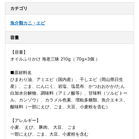
カテゴリ
魚介類
カニ・エビ
容量
【容量】
オイルふりかけ 海老三昧 210g（ 70g×3個 ）
■原材料名
ひまわり油、アミエビ（国内産）、干しエビ（岡山県日生
産）、ごま、にんにく、岩塩、塩昆布、かつおおかか/たん
白加水分解物、調味料（アミノ酸等）、甘味料（ソルビトー
ル、カンゾウ）、カラメル色素、増粘多糖類、魚介エキス、
酸味料（一部にえび、ごま、大豆、小麦粉を含む）
【アレルギー】
小麦、 えび、 豚肉、 大豆、 ごま
一部にえび、ごま、大豆、小麦粉を含む