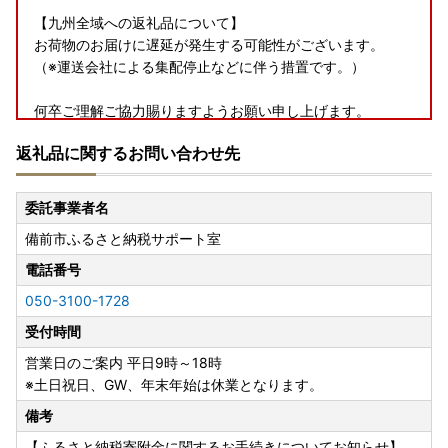
【九州全域への返礼品について】
お荷物のお届けに遅延が発生する可能性がございます。
（※運送会社による集配停止などに伴う措置です。）
何卒ご理解ご協力賜りますようお願い申し上げます。
一日も早い復興と、皆様の安全を心よりお祈り申し上げま
返礼品に関するお問い合わせ先
す。
委託事業者名
【ふるさと納税寄附金に関するお手続きについてお知らせ】
備前市ふるさと納税サポート室
※ ワンストップオンライン申請可能 ※
電話番号
050-3100-1728
【オンライン申請の場合】
当市ではワンストップオンライン申請に「ふるまど」をご利
受付時間
用いただけます。
営業日のご案内 平日9時～18時
下記、URLよりふるまどにログイン・新規アカウント登録
※土日祝日、GW、年末年始は休業となります。
後、お手続きをお願いします。
備考
なお、ふるまどは1月10日23時59分以降、お手続きできませ
ん。
【ふるさと納税寄附金に関するお手続きについてお知らせ】