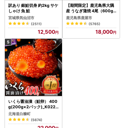
訳あり 銀鮭切身 約2kg サケ
【期間限定】鹿児島県大隅
しゃけ 魚 鮭
産 うなぎ蒲焼 4尾（600g
） KN007-004-04-cp18
宮城県気仙沼市
鹿児島県鹿屋市
うなぎ 鰻 魚 惣菜 総菜
(2511)
(5765)
12,500
18,000
いくら醤油漬（鮭卵） 400
g(200g×2パック)_K022-
1676
北海道白糠町
(5674)
22,000