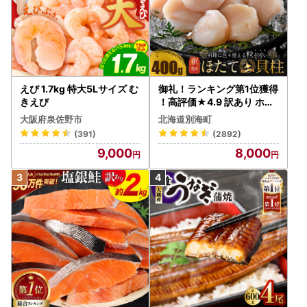
えび 1.7kg 特大5Lサイズ む
御礼！ランキング第1位獲得
きえび
！高評価★4.9 訳あり ホタ
テ 400g（ほたて 帆立 貝柱
大阪府泉佐野市
北海道別海町
冷凍 ）
(391)
(2892)
9,000
8,000