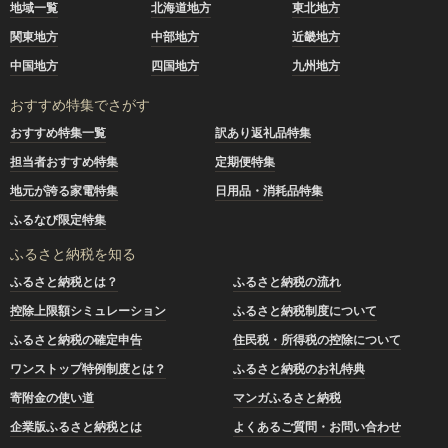
地域一覧
北海道地方
東北地方
関東地方
中部地方
近畿地方
中国地方
四国地方
九州地方
おすすめ特集でさがす
おすすめ特集一覧
訳あり返礼品特集
担当者おすすめ特集
定期便特集
地元が誇る家電特集
日用品・消耗品特集
ふるなび限定特集
ふるさと納税を知る
ふるさと納税とは？
ふるさと納税の流れ
控除上限額シミュレーション
ふるさと納税制度について
ふるさと納税の確定申告
住民税・所得税の控除について
ワンストップ特例制度とは？
ふるさと納税のお礼特典
寄附金の使い道
マンガふるさと納税
企業版ふるさと納税とは
よくあるご質問・お問い合わせ