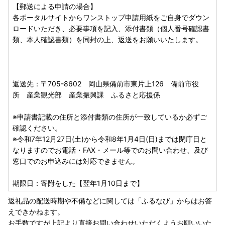
係
【郵送による申請の場合】
各ポータルサイトからワンストップ申請用紙をご自身でダウン
※申請書記載の住所と添付書類の住所が一致しているか必ず
ロードいただき、必要事項を記入、添付書類（個人番号確認書
ご確認ください。
類、本人確認書類）を同封の上、返送をお願いいたします。
期限日：寄附をした【翌年1月10日まで】
返送先：〒705-8602 岡山県備前市東片上126 備前市役
所 産業観光部 産業振興課 ふるさと応援係
※申請書記載の住所と添付書類の住所が一致しているか必ずご
確認ください。
※令和7年12月27日(土)から令和8年1月4日(日)までは閉庁日と
なりますのでお電話・FAX・メール等でのお問い合わせ、及び
窓口でのお申込みには対応できません。
期限日：寄附をした【翌年1月10日まで】
返礼品の配送時期や不備などに関しては「ふるなび」からはお答
えできかねます。
お手数ですが上記より直接お問い合わせいただくようお願いいた