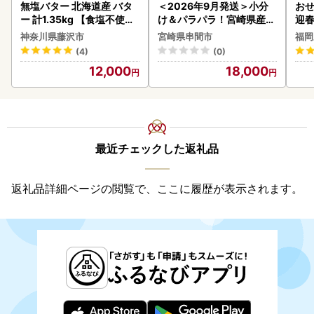
無塩バター 北海道産 バタ
＜2026年9月発送＞小分
おせ
ー 計1.35kg 【食塩不使用
け＆パラパラ！宮崎県産鶏
迎
】
ももカット合計3kg_K043
神奈川県藤沢市
宮崎県串間市
福岡
-009-2609
(4)
(0)
12,000
18,000
最近チェックした返礼品
返礼品詳細ページの閲覧で、ここに履歴が表示されます。