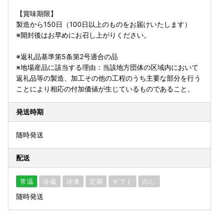
【賞味期限】
製造から150日（100日以上のものをお届けいたします）
※開封後はお早めにお召し上がりください。
※返礼品基準第5条第2号適合の品
※地場産品に該当する理由：当該地方団体の区域内において
返礼品等の製造、加工その他の工程のうち主要な部分を行う
ことにより相応の付加価値が生じているものであること。
発送時期
随時発送
配送
常温
冷蔵
冷凍
定期
ギフト
のし
随時発送