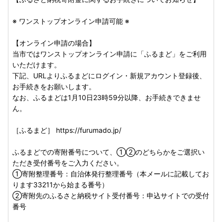
［ふるまど］
https://furumado.jp/
※ ワンストップオンライン申請可能 ※
ふるまどでの寄附番号について、①②のどちらかをご選択
【オンライン申請の場合】
いただき受付番号をご入力ください。
当市ではワンストップオンライン申請に「ふるまど」をご利用
①寄附整理番号：自治体発行整理番号（本メールに記載し
いただけます。
ております33211から始まる番号）
下記、URLよりふるまどにログイン・新規アカウント登録後、
②寄附先のふるさと納税サイト受付番号：申込サイトでの
お手続きをお願いします。
受付番号
なお、ふるまどは1月10日23時59分以降、お手続きできませ
ん。
【郵送による申請の場合】
各ポータルサイトからワンストップ申請用紙をご自身でダウ
［ふるまど］ https://furumado.jp/
ンロードいただき、必要事項を記入、添付書類（個人番号確
認書類、本人確認書類）を同封の上、返送をお願いいたしま
ふるまどでの寄附番号について、①②のどちらかをご選択い
す。
ただき受付番号をご入力ください。
①寄附整理番号：自治体発行整理番号（本メールに記載してお
ります33211から始まる番号）
返送先：
〒705-8602
②寄附先のふるさと納税サイト受付番号：申込サイトでの受付
岡山県備前市東片上126
番号
岡山県備前市役所 産業観光部 産業振興課 ふるさと応援