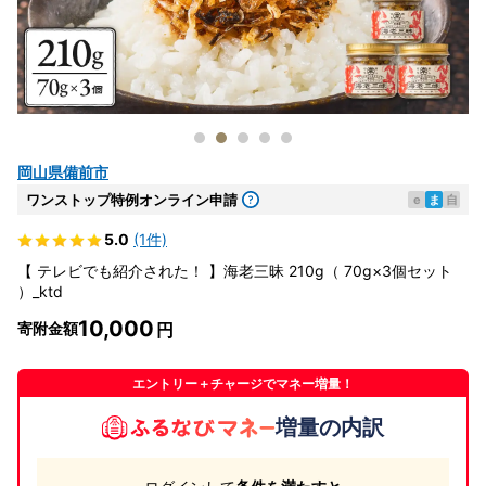
岡山県備前市
ワンストップ特例オンライン申請
e
ま
自
5.0
(1件)
【 テレビでも紹介された！ 】海老三昧 210g（ 70g×3個セット
）_ktd
10,000
寄附金額
エントリー＋チャージでマネー増量！
増量の内訳