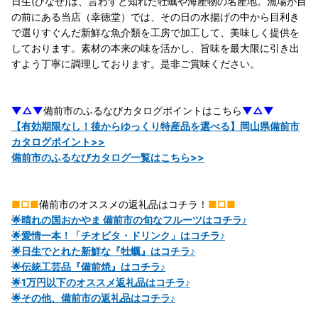
日生(ひなせ)は、言わずと知れた牡蠣や海産物の名産地。漁場が目
の前にある当店（幸徳堂）では、その日の水揚げの中から目利き
で選りすぐんだ新鮮な魚介類を工房で加工して、美味しく提供を
しております。素材の本来の味を活かし、旨味を最大限に引き出
すよう丁寧に調理しております。是非ご賞味ください。
▼△▼
備前市のふるなびカタログポイントはこちら
▼△▼
【有効期限なし！後からゆっくり特産品を選べる】岡山県備前市
カタログポイント>>
備前市のふるなびカタログ一覧はこちら>>
■□■
備前市のオススメの返礼品はコチラ！
■□■
🌟晴れの国おかやま 備前市の旬なフルーツはコチラ♪
🌟愛情一本！「チオビタ・ドリンク」はコチラ♪
🌟日生でとれた新鮮な『牡蠣』はコチラ♪
🌟伝統工芸品『備前焼』はコチラ♪
🌟1万円以下のオススメ返礼品はコチラ♪
🌟その他、備前市の返礼品はコチラ♪