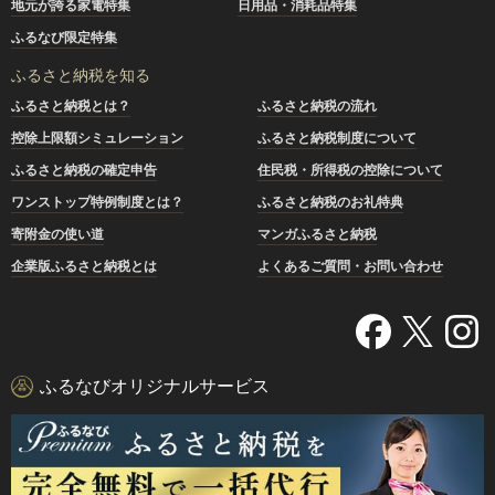
地元が誇る家電特集
日用品・消耗品特集
ふるなび限定特集
ふるさと納税を知る
ふるさと納税とは？
ふるさと納税の流れ
控除上限額シミュレーション
ふるさと納税制度について
ふるさと納税の確定申告
住民税・所得税の控除について
ワンストップ特例制度とは？
ふるさと納税のお礼特典
寄附金の使い道
マンガふるさと納税
企業版ふるさと納税とは
よくあるご質問・お問い合わせ
ふるなびオリジナルサービス