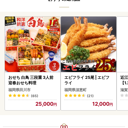
おせち 白鳥 三段重 3人前
エビフライ 25尾 | エビフ
近
迎春おせち料理
ライ
【1
】【
福岡県田川市
福岡県須恵町
滋賀
(65)
(21)
25,000
12,000