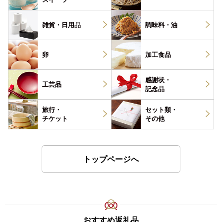
雑貨・
日用品
調味料・
油
卵
加工食品
感謝状・
工芸品
記念品
旅行・
セット類・
チケット
その他
トップページへ
おすすめ返礼品