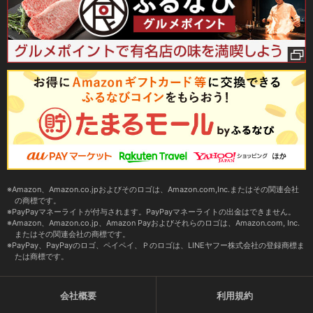
Amazon、Amazon.co.jpおよびそのロゴは、Amazon.com,Inc.またはその関連会社
の商標です。
PayPayマネーライトが付与されます。PayPayマネーライトの出金はできません。
Amazon、Amazon.co.jp、Amazon Payおよびそれらのロゴは、Amazon.com, Inc.
またはその関連会社の商標です。
PayPay、PayPayのロゴ、ペイペイ、Ｐのロゴは、LINEヤフー株式会社の登録商標ま
たは商標です。
会社概要
利用規約