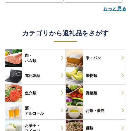
もっと見る
カテゴリから返礼品をさがす
肉・
米・パン
ハム類
電化製品
果物類
魚介類
野菜類
酒・
お茶・
飲料
アルコール
お菓子・
麺類
スイーツ