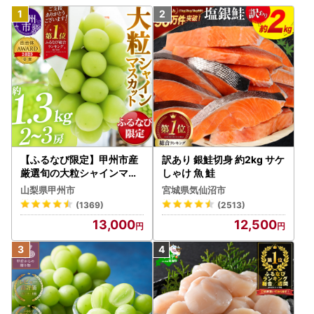
【ふるなび限定】甲州市産
訳あり 銀鮭切身 約2kg サケ
厳選旬の大粒シャインマス
しゃけ 魚 鮭
カット 約1.3kg 2～3房【2
山梨県甲州市
宮城県気仙沼市
026年発送】（MG）B12-
(1369)
(2513)
472 FN-Limited-VO シャ
13,000
12,500
インマスカット フルーツ