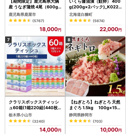
【期間限定】鹿児島県大隅
いくら醤油漬（鮭卵） 400
産 うなぎ蒲焼 4尾（600g
g(200g×2パック)_K022-
） KN007-004-04-cp18
1676
鹿児島県鹿屋市
北海道白糠町
うなぎ 鰻 魚 惣菜 総菜
(5767)
(5674)
18,000
22,000
クラリスボックスティッシ
【ねぎとろ】ねぎとろ 天然
ュ60箱(1箱220組(440枚))
まぐろ 1.5kg 100g×15パ
(5個入り×12セット)【配送
ック
栃木県小山市
静岡県静岡市
不可地域：離島・沖縄県】
(3240)
(703)
【1256759】
14,000
10,000