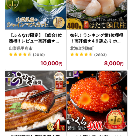
【ふるなび限定】【総合1位
御礼！ランキング第1位獲得
獲得!! レビュー高評価★】
！高評価★4.9 訳あり ホタ
〈2026年度配送分〉山梨
テ 400g（ほたて 帆立 貝柱
山梨県甲府市
北海道別海町
県産 シャインマスカット 2
冷凍 ）
(2010)
(2893)
～3房（1.0kg以上）シャイ
10,000
8,000
ン フルーツ FN-Limited-S
P