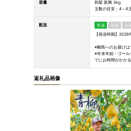
容量
和梨 新興 3kg
玉数の目安：4～6
配送
常温
冷蔵
冷
【発送時期】2026年
※離島へのお届けは
※年末年始・ゴール
でにお時間がかか
返礼品画像