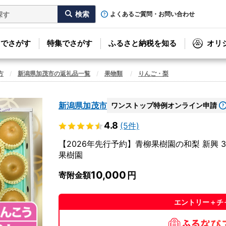
よくあるご質問・お問い合わせ
リでさがす
特集でさがす
ふるさと納税を知る
オリ
方
新潟県加茂市の返礼品一覧
果物類
りんご・梨
新潟県加茂市
ワンストップ特例オンライン申請
4.8
(5件)
【2026年先行予約】青柳果樹園の和梨 新興 3
果樹園
10,000
寄附金額
エントリー＋チ