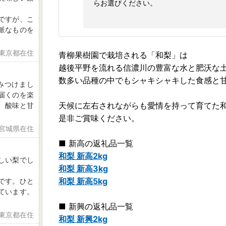
らお選びください。
ですが、こ
派なものを
 東京都在住
青柳果樹園で栽培される「和梨」は
越後平野を流れる信濃川の豊富な水と肥沃な
数多い品種の中でもシャキシャキした食感と
みつけまし
届くのを楽
天候に左右されながらも愛情を持って育てた
、酸味と甘
是非ご賞味ください。
 宮城県在住
■ 新高の返礼品一覧
和梨 新高2kg
しい梨でし
和梨 新高3kg
和梨 新高5kg
です。ひと
ています。
■ 新興の返礼品一覧
 東京都在住
和梨 新興2kg