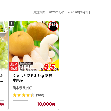
集計期間：2026年8月1日～2026年8月7日
るお
くまもと梨 約3.5kg 梨 熊
した
本県産
予
熊本県長洲町
市産
kg
(360)
産
0
10,000
す