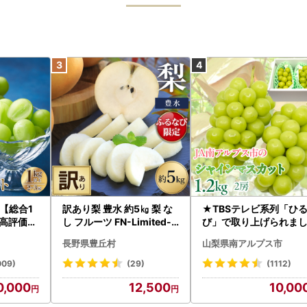
【総合1
訳あり梨 豊水 約5㎏ 梨 な
★TBSテレビ系列「ひ
ー高評価★
し フルーツ FN-Limited-P
び」で取り上げられま
送分〉山
R
！★＜2026年発送先行
長野県豊丘村
山梨県南アルプス市
マスカッ
約＞絶品！南アルプス
kg以上）シ
シャインマスカット1.2
009)
(29)
(1112)
-Limit
ALPAA003 | 人気 山梨
0,000
12,500
10,00
高評価 ランキング おす
め |