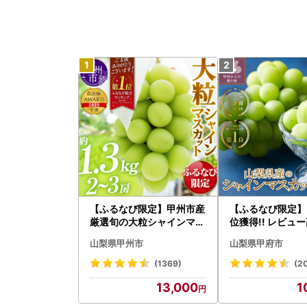
【ふるなび限定】甲州市産
【ふるなび限定】
厳選旬の大粒シャインマス
位獲得!! レビュ
カット 約1.3kg 2～3房【2
】〈2026年度配
山梨県甲州市
山梨県甲府市
026年発送】（MG）B12-
梨県産 シャイン
472 FN-Limited-VO シャ
ト 2～3房（1.0
(1369)
(2
インマスカット フルーツ
ャイン フルーツ FN
13,000
1
ed-SP