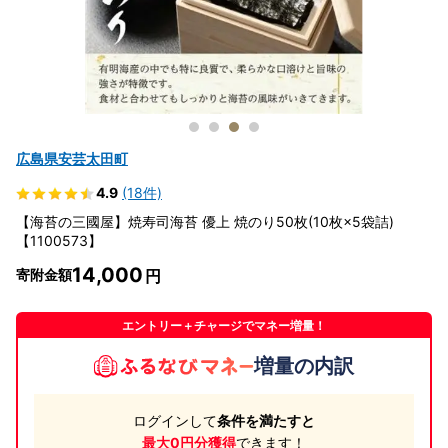
広島県安芸太田町
4.9
(18件)
【海苔の三國屋】焼寿司海苔 優上 焼のり50枚(10枚×5袋詰)
【1100573】
14,000
寄附金額
エントリー＋チャージでマネー増量！
増量の内訳
ログインして
条件を満たすと
最大0円分獲得
できます！