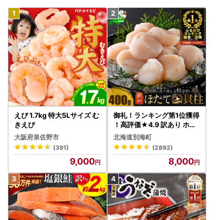
えび 1.7kg 特大5Lサイズ む
御礼！ランキング第1位獲得
きえび
！高評価★4.9 訳あり ホタ
テ 400g（ほたて 帆立 貝柱
大阪府泉佐野市
北海道別海町
冷凍 ）
(391)
(2892)
9,000
8,000