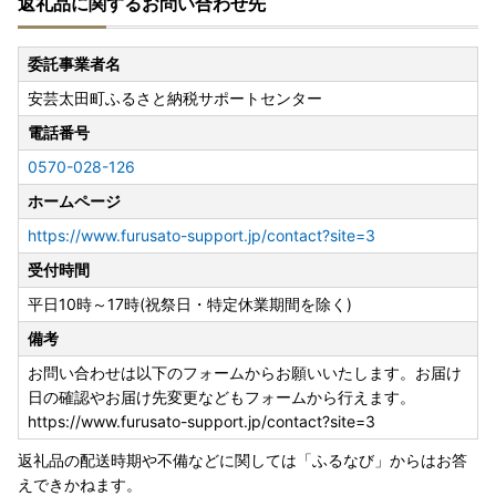
返礼品に関するお問い合わせ先
12月21～31日にご寄附いただき、ワンストップ特例申請を
されます方は、ご自身にて様式をダウンロードいただき本町
宛てに郵送（令和8年1月10日必着）いただくか、オンライ
委託事業者名
ンにて申請ください。
安芸太田町ふるさと納税サポートセンター
◆申請書類
電話番号
【ワンストップ特例申請書ダウンロードURL】
0570-028-126
https://www.soumu.go.jp/main_content/000397109.pdf
上記URLに、添付書類についてご紹介しておりますのでご確
ホームページ
認ください。
https://www.furusato-support.jp/contact?site=3
(外部サイトへ遷移します。個人情報の保護は遷移先サイト
受付時間
の方針に従います。)
平日10時～17時(祝祭日・特定休業期間を除く)
◆電子申請
備考
【ふるさとPASS】ワンストップ特例制度の手続きをスマホ
でできるサービス
お問い合わせは以下のフォームからお願いいたします。お届け
https://www.furusato-pass.jp/static/about
日の確認やお届け先変更などもフォームから行えます。
上記URLに、電子申請についてご紹介しておりますのでご確
https://www.furusato-support.jp/contact?site=3
認ください。
返礼品の配送時期や不備などに関しては「ふるなび」からはお答
(外部サイトへ遷移します。個人情報の保護は遷移先サイト
えできかねます。
の方針に従います。)