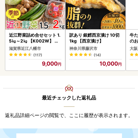
近江野菜詰め合せセット 1.
訳あり 銀鱈西京漬け 10切
牛た
5㎏～2㎏ 【K002W】 野
1kg 【西京漬け】
のお
菜 旬 新鮮
滋賀県近江八幡市
神奈川県藤沢市
大阪
(117)
(14)
9,000
10,000
最近チェックした返礼品
返礼品詳細ページの閲覧で、ここに履歴が表示されます。