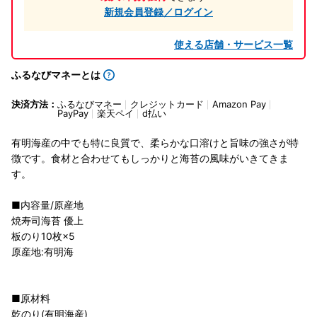
新規会員登録／ログイン
使える店舗・サービス一覧
ふるなびマネーとは
決済方法：
ふるなびマネー
クレジットカード
Amazon Pay
PayPay
楽天ペイ
d払い
有明海産の中でも特に良質で、柔らかな口溶けと旨味の強さが特
徴です。食材と合わせてもしっかりと海苔の風味がいきてきま
す。
■内容量/原産地
焼寿司海苔 優上
板のり10枚×5
原産地:有明海
■原材料
乾のり(有明海産)