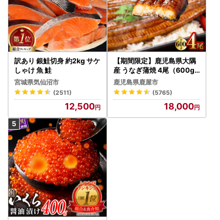
訳あり 銀鮭切身 約2kg サケ
【期間限定】鹿児島県大隅
しゃけ 魚 鮭
産 うなぎ蒲焼 4尾（600g
） KN007-004-04-cp18
宮城県気仙沼市
鹿児島県鹿屋市
うなぎ 鰻 魚 惣菜 総菜
(2511)
(5765)
12,500
18,000