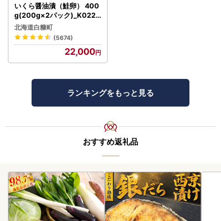
いくら醤油漬（鮭卵） 400
g(200g×2パック)_K022-
1676
北海道白糠町
(5674)
22,000
ランキングをもっと見る
おすすめ返礼品