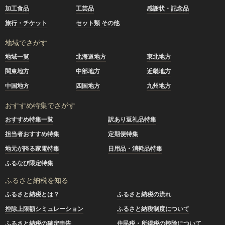
加工食品
工芸品
感謝状・記念品
旅行・チケット
セット類 その他
地域でさがす
地域一覧
北海道地方
東北地方
関東地方
中部地方
近畿地方
中国地方
四国地方
九州地方
おすすめ特集でさがす
おすすめ特集一覧
訳あり返礼品特集
担当者おすすめ特集
定期便特集
地元が誇る家電特集
日用品・消耗品特集
ふるなび限定特集
ふるさと納税を知る
ふるさと納税とは？
ふるさと納税の流れ
控除上限額シミュレーション
ふるさと納税制度について
ふるさと納税の確定申告
住民税・所得税の控除について