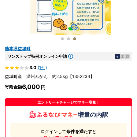
熊本県益城町
ワンストップ特例オンライン申請
e
ま
自
3.0
(1件)
益城町産 温州みかん 約2.5kg【1352234】
6,000
寄附金額
エントリー＋チャージでマネー増量！
増量の内訳
ログインして
条件を満たすと