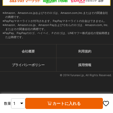
Amazon、Amazon.co.jpおよびそのロゴは、Amazon.com,Inc.またはその関連会社
の商標です。
PayPayマネーライトが付与されます。PayPayマネーライトの出金はできません。
Amazon、Amazon.co.jp、Amazon Payおよびそれらのロゴは、Amazon.com, Inc.
またはその関連会社の商標です。
PayPay、PayPayのロゴ、ペイペイ、Ｐのロゴは、LINEヤフー株式会社の登録商標ま
たは商標です。
会社概要
利用規約
プライバシーポリシー
採用情報
© 2014 furunavi.jp, All Rights Reserved.
カートに入れる
数量