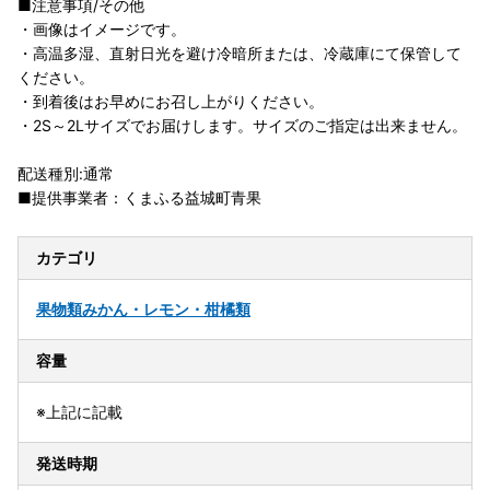
■注意事項/その他
・画像はイメージです。
・高温多湿、直射日光を避け冷暗所または、冷蔵庫にて保管して
ください。
・到着後はお早めにお召し上がりください。
・2S～2Lサイズでお届けします。サイズのご指定は出来ません。
配送種別:通常
■提供事業者：くまふる益城町青果
カテゴリ
果物類
みかん・レモン・柑橘類
容量
※上記に記載
発送時期