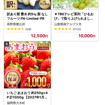
訳あり梨 豊水 約5㎏ 梨 なし
★TBSテレビ系列「ひるお
フルーツ FN-Limited-PR
び」で取り上げられました
！★＜2026年発送先行予
長野県豊丘村
山梨県南アルプス市
約＞絶品！南アルプス市産
(28)
(1112)
シャインマスカット1.2kg A
12,500
10,000
LPAA003 | 人気 山梨産 高
評価 ランキング おすすめ |
いちご あまおう 約250g×4
P 計1000g 【2027年1月～
4月に順次出荷予定】いち
福岡県大木町