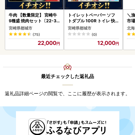
牛肉 【数量限定】 宮崎牛
トイレットペーパー ソフ
＼
9種盛 焼肉セット〔22-31
トダブル 100R トイレ 快
市場
-006-600g〕都城 イチオ
速〔12-I5-TP100-R〕
貝柱
宮崎県都城市
宮崎県都城市
北海
シ!! 牛肉
(75)
(0)
22,000
12,000
最近チェックした返礼品
返礼品詳細ページの閲覧で、ここに履歴が表示されます。