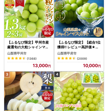
【ふるなび限定】甲州市産
【ふるなび限定】【総合1位
厳選旬の大粒シャインマス
獲得!! レビュー高評価★】
カット 約1.3kg 2～3房【2
〈2026年度配送分〉山梨
山梨県甲州市
山梨県甲府市
026年発送】（MG）B12-
県産 シャインマスカット 2
(1368)
(2009)
472 FN-Limited-VO シャ
～3房（1.0kg以上）シャイ
13,000
10,000
インマスカット フルーツ
ン フルーツ FN-Limited-S
P