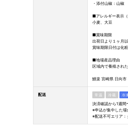
・添付山椒：山椒
■アレルギー表示
小麦、大豆
■賞味期限
出荷日より１ヶ月
賞味期限日付は化
■地場産品理由
区域内で養殖され
鰻楽 宮崎県 日向市 4
配送
常温
冷蔵
冷
決済確認から1週間
※申込が集中した場
※配送不可エリア：