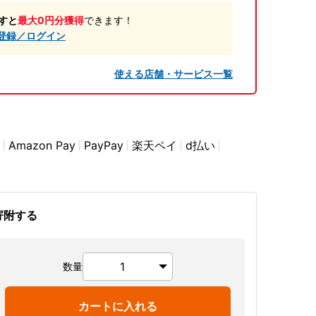
すと
最大0円分獲得
できます！
登録／ログイン
使える店舗・サービス一覧
Amazon Pay
PayPay
楽天ペイ
d払い
寄附する
数量
カートに入れる