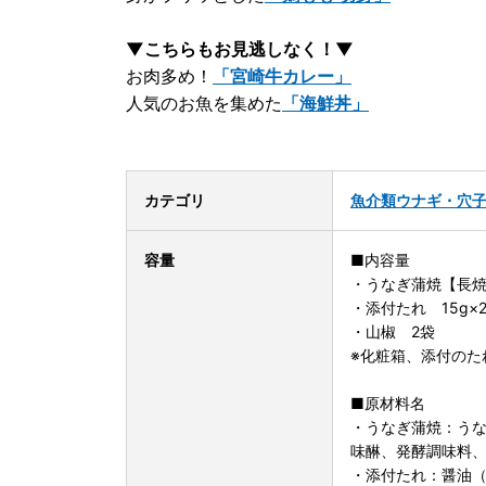
▼こちらもお見逃しなく！▼
お肉多め！
「宮崎牛カレー」
人気のお魚を集めた
「海鮮丼」
カテゴリ
魚介類
ウナギ・穴
容量
■内容量
・うなぎ蒲焼【長焼
・添付たれ 15g×
・山椒 2袋
※化粧箱、添付のた
■原材料名
・うなぎ蒲焼：う
味醂、発酵調味料、
・添付たれ：醤油