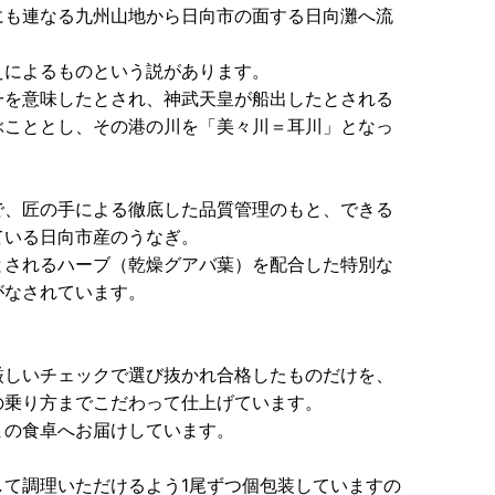
にも連なる九州山地から日向市の面する日向灘へ流
えによるものという説があります。
一を意味したとされ、神武天皇が船出したとされる
ぶこととし、その港の川を「美々川＝耳川」となっ
で、匠の手による徹底した品質管理のもと、できる
ている日向市産のうなぎ。
とされるハーブ（乾燥グアバ葉）を配合した特別な
がなされています。
厳しいチェックで選び抜かれ合格したものだけを、
の乗り方までこだわって仕上げています。
まの食卓へお届けしています。
て調理いただけるよう1尾ずつ個包装していますの