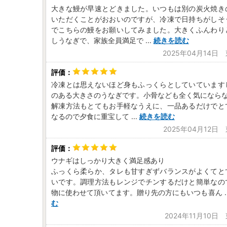
大きな鰻が早速とどきました。いつもは別の炭火焼き
いただくことがおおいのですが、冷凍で日持ちがしそ
でこちらの鰻をお願いしてみました。大きくふんわり
しうなぎで、家族全員満足で
...
続きを読む
2025年04月14日
冷凍とは思えないほど身もふっくらとしていています
のある大きさのうなぎです。小骨なども全く気になら
解凍方法もとてもお手軽なうえに、一品あるだけでと
なるので夕食に重宝して
...
続きを読む
2025年04月12日
ウナギはしっかり大きく満足感あり
ふっくら柔らか、タレも甘すぎずバランスがよくてと
いです。調理方法もレンジでチンするだけと簡単なの
物に使わせて頂いてます。贈り先の方にもいつも喜ん
.
む
2024年11月10日