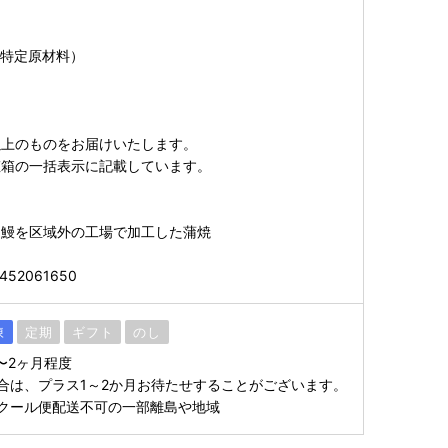
（特定原材料）
以上のものをお届けいたします。
粧箱の一括表示に記載しています。
た鰻を区域外の工場で加工した蒲焼
52061650
凍
定期
ギフト
のし
〜2ヶ月程度
合は、プラス1～2か月お待たせすることがございます。
クール便配送不可の一部離島や地域