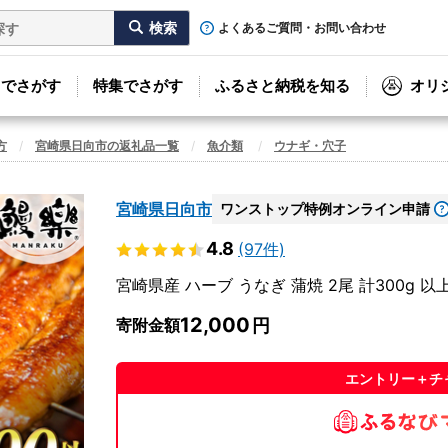
よくあるご質問・お問い合わせ
リでさがす
特集でさがす
ふるさと納税を知る
オリ
方
宮崎県日向市の返礼品一覧
魚介類
ウナギ・穴子
宮崎県日向市
ワンストップ特例オンライン申請
4.8
(97件)
宮崎県産 ハーブ うなぎ 蒲焼 2尾 計300g 
12,000
寄附金額
エントリー＋チ