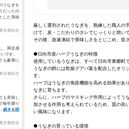
のうなぎを
うだったの
とした美味
厳しく選別されたうなぎを、熟練した職人の
 東京都在住
けて、炭・こだわりのタレでじっくりと焼い
その後、急速凍結で美味しさをとじこめ、皆
し、満足感
●日向市産ハーブうなぎの特徴
ないです。
ても豪華に
使用しているうなぎは、すべて日向市東郷町
うなぎの餌には乾燥グアバ葉を配合したオリ
 東京都在住
す。
ハーブはうなぎの免疫機能を高める効果があ
なぎに育ちます。
さらに、ハーブのマスキング作用によってう
ても美味し
で毎年贈り
加させる作用も考えられているため、質の良
..
続きを読
い風味になります。
 東京都在住
●うなぎの育っている環境