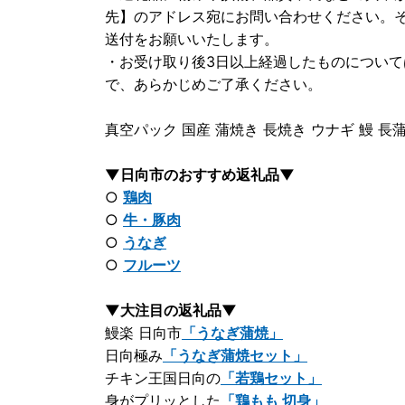
先】のアドレス宛にお問い合わせください。
送付をお願いいたします。
・お受け取り後3日以上経過したものについ
で、あらかじめご了承ください。
真空パック 国産 蒲焼き 長焼き ウナギ 鰻 長
▼日向市のおすすめ返礼品▼
○
鶏肉
○
牛・豚肉
○
うなぎ
○
フルーツ
▼大注目の返礼品▼
鰻楽 日向市
「うなぎ蒲焼」
日向極み
「うなぎ蒲焼セット」
チキン王国日向の
「若鶏セット」
身がプリッとした
「鶏もも 切身」