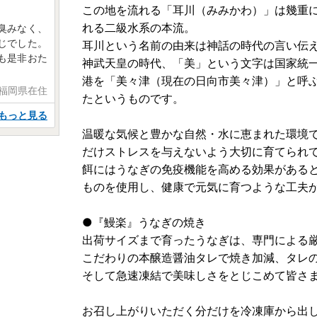
この地を流れる「耳川（みみかわ）」は幾重
れる二級水系の本流。
臭みなく、
じでした。
耳川という名前の由来は神話の時代の言い伝
も是非おた
神武天皇の時代、「美」という文字は国家統
港を「美々津（現在の日向市美々津）」と呼
 福岡県在住
たというものです。
もっと見る
温暖な気候と豊かな自然・水に恵まれた環境
だけストレスを与えないよう大切に育てられ
餌にはうなぎの免疫機能を高める効果がある
ものを使用し、健康で元気に育つような工夫
●『鰻楽』うなぎの焼き
出荷サイズまで育ったうなぎは、専門による
こだわりの本醸造醤油タレで焼き加減、タレ
そして急速凍結で美味しさをとじこめて皆さ
お召し上がりいただく分だけを冷凍庫から出し