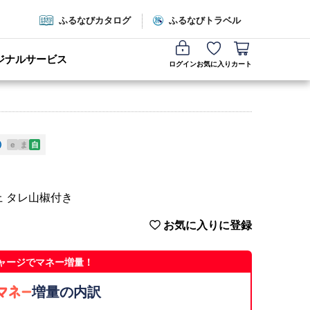
ふるなびカタログ
ふるなびトラベル
ジナルサービス
ログイン
お気に入り
カート
e
ま
自
以上 タレ山椒付き
お気に入りに登録
ャージでマネー増量！
増量の内訳