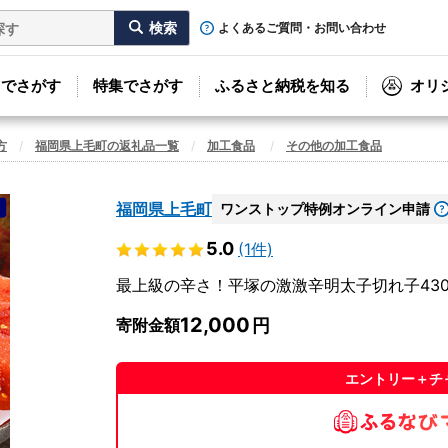
よくあるご質問・お問い合わせ
リでさがす
特集でさがす
ふるさと納税を知る
オリ
方
福岡県上毛町の返礼品一覧
加工食品
その他の加工食品
福岡県上毛町
ワンストップ特例オンライン申請
5.0
(1件)
最上級の辛さ！平塚の激激辛明太子切れ子430g 
12,000
寄附金額
エントリー＋チ