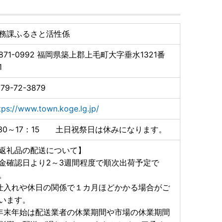
務課ふるさと活性係
871-0992
福岡県築上郡上毛町大字垂水1321番
1
79-72-3879
tps://www.town.koge.lg.jp/
:30～17：15 土日祝祭日は休みになります。
返礼品の配送について】
金確認日より2～3週間程度で順次出荷予定で
。
仕入れや休日の関係で１カ月ほどかかる場合がご
います。
年末年始は配送業者の休業期間や市場の休業期間