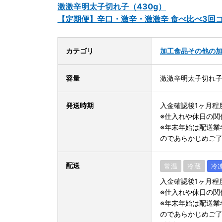
激激辛明太子切れ子（430g）
【定期便】辛口・激辛・激激辛 食べ比べ3回
カテゴリ
加工食品
その他の
容量
激激辛明太子切れ子4
発送時期
入金確認後1ヶ月程
※仕入れや休日の関
※年末年始は配送業
のであらかじめご
配送
常温
冷蔵
冷
入金確認後1ヶ月程
※仕入れや休日の関
※年末年始は配送業
のであらかじめご