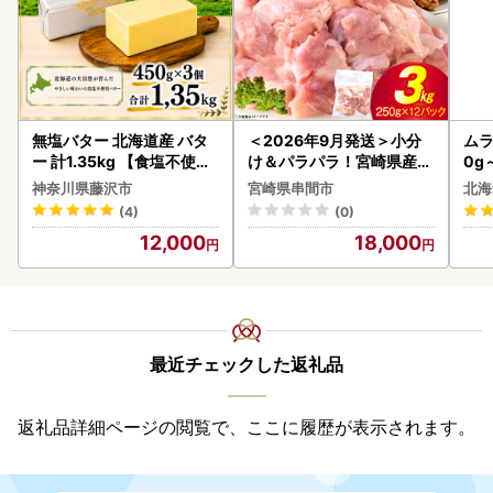
無塩バター 北海道産 バタ
＜2026年9月発送＞小分
ムラ
ー 計1.35kg 【食塩不使用
け＆パラパラ！宮崎県産鶏
0g
】
ももカット合計3kg_K043
神奈川県藤沢市
宮崎県串間市
北海
-009-2609
(4)
(0)
12,000
18,000
最近チェックした返礼品
返礼品詳細ページの閲覧で、ここに履歴が表示されます。