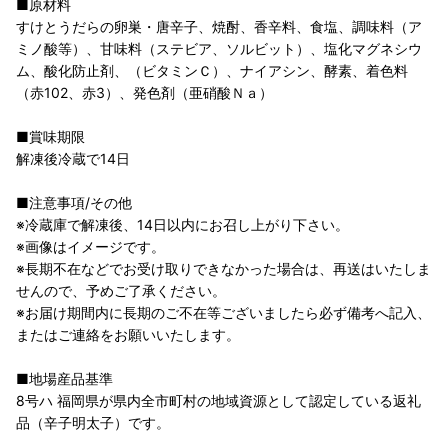
■原材料
すけとうだらの卵巣・唐辛子、焼酎、香辛料、食塩、調味料（ア
ミノ酸等）、甘味料（ステビア、ソルビット）、塩化マグネシウ
ム、酸化防止剤、（ビタミンＣ）、ナイアシン、酵素、着色料
（赤102、赤3）、発色剤（亜硝酸Ｎａ）
■賞味期限
解凍後冷蔵で14日
■注意事項/その他
※冷蔵庫で解凍後、14日以内にお召し上がり下さい。
※画像はイメージです。
※長期不在などでお受け取りできなかった場合は、再送はいたしま
せんので、予めご了承ください。
※お届け期間内に長期のご不在等ございましたら必ず備考へ記入、
またはご連絡をお願いいたします。
■地場産品基準
8号ハ 福岡県が県内全市町村の地域資源として認定している返礼
品（辛子明太子）です。