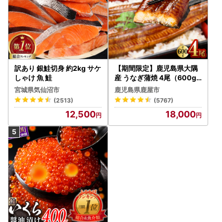
訳あり 銀鮭切身 約2kg サケ
【期間限定】鹿児島県大隅
しゃけ 魚 鮭
産 うなぎ蒲焼 4尾（600g
） KN007-004-04-cp18
宮城県気仙沼市
鹿児島県鹿屋市
うなぎ 鰻 魚 惣菜 総菜
(2513)
(5767)
12,500
18,000