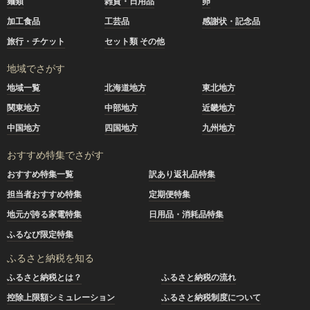
麺類
雑貨・日用品
卵
加工食品
工芸品
感謝状・記念品
旅行・チケット
セット類 その他
地域でさがす
地域一覧
北海道地方
東北地方
関東地方
中部地方
近畿地方
中国地方
四国地方
九州地方
おすすめ特集でさがす
おすすめ特集一覧
訳あり返礼品特集
担当者おすすめ特集
定期便特集
地元が誇る家電特集
日用品・消耗品特集
ふるなび限定特集
ふるさと納税を知る
ふるさと納税とは？
ふるさと納税の流れ
控除上限額シミュレーション
ふるさと納税制度について