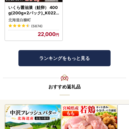
いくら醤油漬（鮭卵） 400
g(200g×2パック)_K022-
1676
北海道白糠町
(5674)
22,000
ランキングをもっと見る
おすすめ返礼品