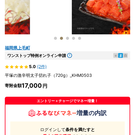
福岡県上毛町
ワンストップ特例オンライン申請
e
ま
自
5.0
(2件)
平塚の激辛明太子切れ子（720g）_KHM0503
17,000
寄附金額
エントリー＋チャージでマネー増量！
増量の内訳
ログインして
条件を満たすと