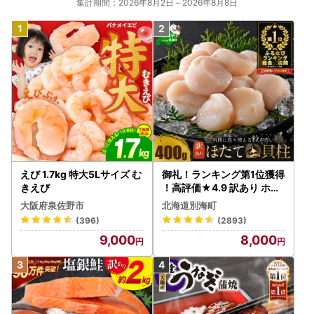
集計期間：2026年8月2日～2026年8月8日
えび 1.7kg 特大5Lサイズ む
御礼！ランキング第1位獲得
きえび
！高評価★4.9 訳あり ホタ
テ 400g（ほたて 帆立 貝柱
大阪府泉佐野市
北海道別海町
冷凍 ）
(396)
(2893)
9,000
8,000