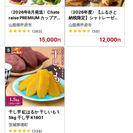
いたします。
メール：saikai@steamship.co.jp
〈2026年8月発送〉Chate
〈2026年度〉【ふるさと
―――――――――――――――――――――――――――
raise PREMIUM カップア
納税限定】シャトレーゼ人
――――
イス 詰合せ 4種 24個 アイ
気お菓子勢ぞろい!! お菓子
山梨県甲府市
山梨県甲府市
ス
福箱 シャトレーゼ
(383)
(56)
15,000
12,000
干し芋 紅はるか 干しいも 1.
5kg 干し芋 K1801
茨城県境町
(338)