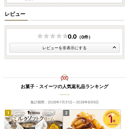
【個人情報の取り扱いについて】
お寄せいただいた個人情報は、寄附金の受付、入金及び返礼
レビュー
品発送に係る確認・連絡、各種お問い合わせ、寄附の使い道
のお知らせの広報等に利用するものであり、それ以外の目的
で使用するものではありません。
返礼品発送に関して、必要最低限の範囲において返礼品取扱
0.0
（0件）
い事業者に通知します。
レビューを非表示にする
※お名前に旧字体または機種依存文字などが含まれている場
合、当市からお送りするメールにおいて、システム上一部の
メールソフトにて文字化けが発生する可能性がございます。
何卒ご了承ください。
【ふるさと納税の対象となる地方団体の指定について】
お菓子・スイーツの人気返礼品ランキング
西海市は令和7年9月26日付総務大臣通知「ふるさと納税の
対象となる地方団体の指定について（通知）」にて、地方税
集計期間：2026年7月31日～2026年8月6日
法（昭和25年法律第226号）第37条の2第2項及び第314条の
7第2項の規定に基づき、ふるさと納税の対象となる地方団体
として指定されました。
指定対象期間は、令和7年10月1日から令和8年9月30日まで
です。