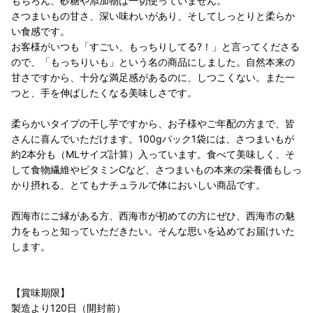
もちろん、砂糖や添加物は一切使っていません。
さつまいもの甘さ、深い味わいがあり、そしてしっとりと柔らか
い食感です。
お客様がいつも「すごい、もっちりしてる?！」と言ってくださる
ので、「もっちりいも」という名の商品にしました。自然本来の
甘さですから、十分な満足感があるのに、しつこくない。また一
つと、手を伸ばしたくなる美味しさです。
柔らかいタイプの干し芋ですから、お子様やご年配の方まで、皆
さんに喜んでいただけます。100gパック1袋には、さつまいもが
約2本分も（MLサイズ計算）入っています。食べて美味しく、そ
して食物繊維やビタミンCなど、さつまいもの本来の栄養価もしっ
かり摂れる、とてもナチュラルで体においしい商品です。
西海市にご縁がある方、西海市が初めての方にぜひ、西海市の魅
力をもっと知っていただきたい。そんな思いを込めてお届けいた
します。
【賞味期限】
製造より120日（開封前）