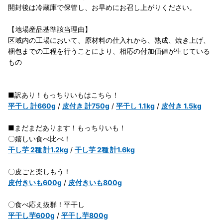
開封後は冷蔵庫で保管し、お早めにお召し上がりください。
【地場産品基準該当理由】
区域内の工場において、原材料の仕入れから、熟成、焼き上げ、
梱包までの工程を行うことにより、相応の付加価値が生じている
もの
■訳あり！もっちりいもはこちら！
平干し 計660g
/
皮付き 計750g
/
平干し 1.1kg
/
皮付き 1.5kg
■まだまだあります！もっちりいも！
〇嬉しい食べ比べ！
干し芋 2種 計1.2kg
/
干し芋 2種 計1.6kg
〇皮ごと楽しもう！
皮付きいも600g
/
皮付きいも800g
〇食べ応え抜群！平干し
平干し芋600g
/
平干し芋800g