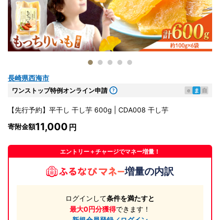
長崎県西海市
ワンストップ特例オンライン申請
e
ま
自
【先行予約】平干し 干し芋 600g | CDA008 干し芋
11,000
寄附金額
エントリー＋チャージでマネー増量！
増量の内訳
ログインして
条件を満たすと
最大0円分獲得
できます！
新規会員登録／ログイン