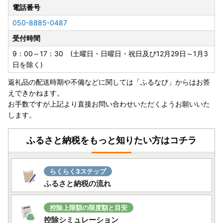
せてご利用いただくことで、申請をWEBで完結することが可
電話番号
能です。ご利用は無料となっておりますので、是非ご利用く
050-8885-0487
ださい。
受付時間
詳しくは
こちら
をご覧ください。
9：00～17：30 (土曜日・日曜日・祝日及び12月29日～1月3
日を除く)
【返礼品の発送について】
返礼品の配送時期や不備などに関しては「ふるなび」からはお答
・長期不在などでお受け取りができない期間がある場合は、
えできかねます。
備考欄に必ずご入力ください。
お手数ですが上記より直接お問い合わせいただくようお願いいた
万が一、再送となった場合は、対応できかねる場合がござ
します。
います。
・お届け日のご指定については、対応しておりません。予め
ご了承くださいませ。
ふるさと納税をもっと知りたい方はコチラ
・返礼品のお届け時に破損や傷みなどの不具合があった場合
は、
下記『西海市ふるさと納税サポート室』までご連絡くださ
らくらく3ステップ
い。
ふるさと納税の流れ
・12月はお申込み多数につき、お礼の品発送に通常よりお時
間をいただく場合があります。
控除上限額の限度額と目安
控除シミュレーション