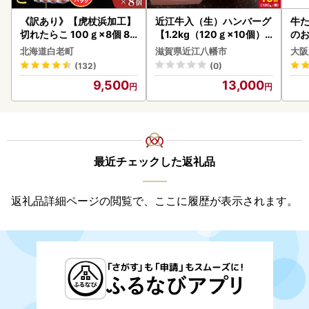
《訳あり》【虎杖浜加工】
近江牛入（生）ハンバーグ
牛た
切れたらこ 100ｇ×8個 80
【1.2kg（120ｇ×10個）
のお
0g AK081
】【AG09W】
北海道白老町
滋賀県近江八幡市
大阪
(132)
(0)
9,500
13,000
最近チェックした返礼品
返礼品詳細ページの閲覧で、ここに履歴が表示されます。