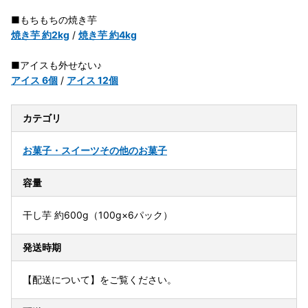
■もちもちの焼き芋
焼き芋 約2kg
/
焼き芋 約4kg
■アイスも外せない♪
アイス 6個
/
アイス 12個
カテゴリ
お菓子・スイーツ
その他のお菓子
容量
干し芋 約600g（100g×6パック）
発送時期
【配送について】をご覧ください。