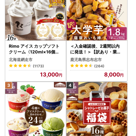
◆ワンストップ特例について（総務省）
http://www.soumu.go.jp/main_sosiki/jichi_zeisei/czais
ei/czaisei_seido/furusato/topics/20150401.html#block
02
Rimo アイス カップソフト
＜ワンストップ特例申請書郵送先＞
＜入金確認後、2週間以内
クリーム〈120ml×16個〉
に発送！＞【訳あり・業務
-------------------------------------------------------
ABA002 | アイス
用】薩摩おいも棒セット 計
〒857-2392
北海道網走市
鹿児島県志布志市
1.8kg(900g×2袋) p8-142
長崎県西海市大瀬戸町瀬戸樫浦郷2222番地
(1173)
(264)
-2w
西海市 商工観光課 宛
13,000
8,000
-------------------------------------------------------
―――――――――――――――――――――――――――
――――
■西海市ふるさと納税サポート室
TEL：050-8885-0487
受付時間：9:00～17:30
(土曜日・日曜日・祝日及び12月29日〜1月3日を除く)
※年末年始のお問合せにつきましては、1月4日より順次対応