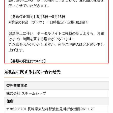
停止させていただきます。
【発送停止期間】8月6日〜8月16日
※季節のお品（ブドウ）・日時指定・定期便は除く
発送停止に伴い、ポータルサイトに掲載の期日よりも、お届
けまでに時間を要する場合がございます。
ご迷惑をおかけいたしますが、何卒ご理解のほどお願い申し
上げます。
【書類の発送について】
返礼品とは別に30日以内に発送いたします。
返礼品に関するお問い合わせ先
なお、ワンストップ特例申請書は、ご要望の寄附者様のみ同
封いたします。
委託事業者名
株式会社 スチームシップ
【ワンストップ特例申請について】
ご寄附をいただいた皆さまの負担を軽減するために、スマホ
住所
のみでワンストップ特例申請を完結できるアプリ『IAM＜ア
〒859-3701
長崎県東彼杵郡波佐見町折敷瀬郷961 1 2F
イアム＞』と 複数自治体の管理ができる「ふるまど」を併