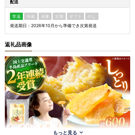
配送
常温
冷蔵
冷凍
定期
ギフト
のし
発送期日：2026年10月から準備でき次第発送
返礼品画像
もっと見る