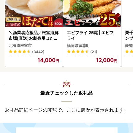
＼漁業者応援品／根室海鮮
エビフライ 25尾 | エビフ
栗千
市場[直送]お刺身用ほたて
ライ
ンブ
貝柱500g A-28002
デザ
北海道根室市
福岡県須恵町
愛知
(3442)
(21)
14,000
12,000
最近チェックした返礼品
返礼品詳細ページの閲覧で、ここに履歴が表示されます。