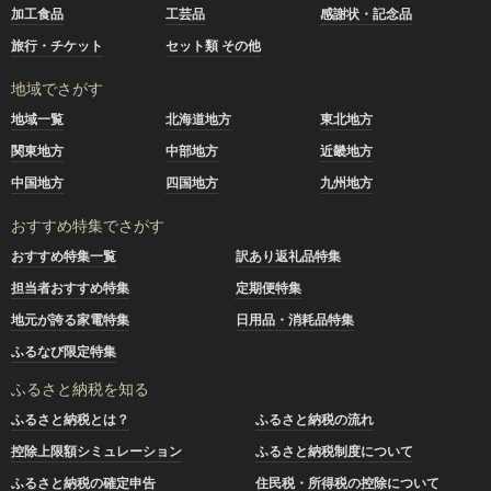
加工食品
工芸品
感謝状・記念品
旅行・チケット
セット類 その他
地域でさがす
地域一覧
北海道地方
東北地方
関東地方
中部地方
近畿地方
中国地方
四国地方
九州地方
おすすめ特集でさがす
おすすめ特集一覧
訳あり返礼品特集
担当者おすすめ特集
定期便特集
地元が誇る家電特集
日用品・消耗品特集
ふるなび限定特集
ふるさと納税を知る
ふるさと納税とは？
ふるさと納税の流れ
控除上限額シミュレーション
ふるさと納税制度について
ふるさと納税の確定申告
住民税・所得税の控除について