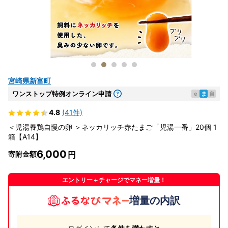
宮崎県新富町
ワンストップ特例オンライン申請
e
ま
自
4.8
(41件)
＜児湯養鶏自慢の卵 ＞ネッカリッチ赤たまご「児湯一番」20個 1
箱【A14】
6,000
寄附金額
エントリー＋チャージでマネー増量！
増量の内訳