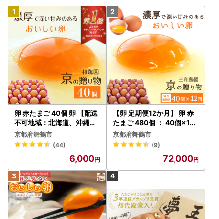
了承ください。
卵 赤たまご 40個 卵 【配送
【卵 定期便12か月】 卵 赤
不可地域：北海道、沖縄、
たまご 480個 ： 40個×12
離島】
回 【配送不可地域：北海道
京都府舞鶴市
京都府舞鶴市
、沖縄、離島】
(44)
(9)
6,000
72,000