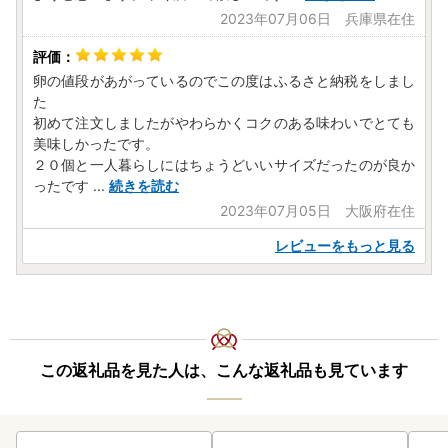
ードをお持ちの方が対象となります）
2023年07月06日 兵庫県在住
（STEP１）『申請アプリ「IAM」』をダウンロード
（STEP２）『ふるさと納税総合窓口「ふるまど」』にアク
セスし、アカウント登録
卵の値段があがっているのでこの度はふるさと納税をしまし
（STEP３）マイナンバーカード作成時にご自身で設定した
た
初めて注文しましたがやわらかくコクのある味わいでとても
暗証番号２種類を入力し、
美味しかったです。
マイナンバーカードをかざし、完了ボタンを押
２０個と一人暮らしにはちょうどいいサイズだったのが良か
す
ったです
...
続きを読む
◇◆ワンストップお問い合わせ先・送付先◇◆
2023年07月05日 大阪府在住
シフトプラス佐賀営業所
レビューをもっと見る
新富町ふるさと納税サポート室
TEL：0955-53-8488
平日：9:00～18:00（※土日祝日・年末年始は休みとなりま
す）
〒847-8555 佐賀県唐津市鏡 北牟田4337-1
新富町ふるさと納税ワンストップ受付センター 行
この返礼品を見た人は、こんな返礼品も見ています
－ご郵送いただくもの－
(1)ワンストップ特例申請書