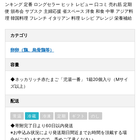
ンキング 定番 ロングセラー ヒット レビュー 口コミ 売れ筋 定期
便 頒布会 サブスク 主婦応援 省スペース 洋食 和食 中華 アジア料
理 韓国料理 フレンチ イタリアン 料理 レシピ アレンジ 栄養補給
カテゴリ
卵
卵（鶏、烏骨鶏等）
容量
◆ネッカリッチ赤たまご「児湯一番」 1箱20個入り（Mサイ
ズ以上）
配送
常温
冷蔵
冷凍
定期
ギフト
のし
◆寄附完了日より60日以内発送
※お申込み状況により発送期日間近までお時間を頂戴する場
合がございますので、予めご了承ください。