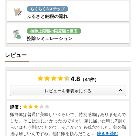
休業期間中にいただいたメールのお問い合わせにつきまして
は1月4日（月）以降順次対応を行います。
らくらく3ステップ
回答まで時間がかかることがございますので何卒ご了承くだ
ふるさと納税の流れ
さいませ。
------------------------------------------------
控除上限額の限度額と目安
当町では、クロネコヤマトにて返礼品をお届けいたしており
控除シミュレーション
ます。
事前のご連絡なしに転送が生じた場合、
レビュー
＜転送料金＞は、荷物のお受取人様のご負担となります。
＜再送＞対応もいたしておりませんので、必ず事前のご確認
とご連絡をお願いいたします。
4.8
（41件）
■卵の配送につきまして■
卵の配送に関しましては、［日本郵便］でのお届けとなりま
レビューを非表示にする
す。
破損等のご連絡は、以下の［宮崎中央郵便局コールセンタ
ー］までご連絡ください。
卵自体は普通に美味しいくらいで、特別感動はありませんで
-----------------------------------------
した。そこは別によかったのですが、家に届いた時に2割く
【宮崎中央郵便局コールセンター】
らいはもう割れてたので、そこがとても残念でした。卵の郵
（年中無休）09:00~19:00
送は難しいんですね。他に卵を頼んだこと
...
続きを読む
TEL：0570-083-055