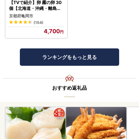
【TVで紹介】卵 霧の卵 30
個【北海道・沖縄・離島配
送不可】
京都府亀岡市
(154)
4,700
ランキングをもっと見る
おすすめ返礼品