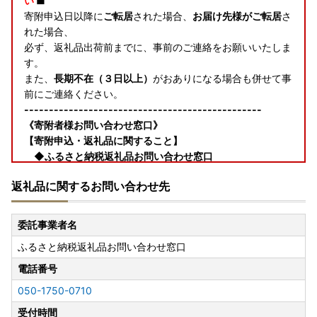
い
■
寄附申込日以降に
ご転居
された場合、
お届け先様がご転居
さ
れた場合、
必ず、返礼品出荷前までに、事前のご連絡をお願いいたしま
す。
また、
長期不在（３日以上）
がおありになる場合も併せて事
前にご連絡ください。
------------------------------------------------
《寄附者様お問い合わせ窓口》
【寄附申込・返礼品に関すること】
◆ふるさと納税返礼品お問い合わせ窓口
TEL：050-1750-0710（受付時間 10:00～18：30(土
返礼品に関するお問い合わせ先
日祝日・年末年始を除く）
Mail：contact_r-g@furusatonouzei.jp
委託事業者名
ふるさと納税返礼品お問い合わせ窓口
【お盆期間中の対応につきまして】
※お盆期間中のお問い合わせ等については、土・日・祝を除
電話番号
くカレンダー通りの対応となります。
050-1750-0710
※出荷自粛期間は、8月8日〜8月16日となっております。
※期間中の寄附申込については、8月17日からの配送日程と
受付時間