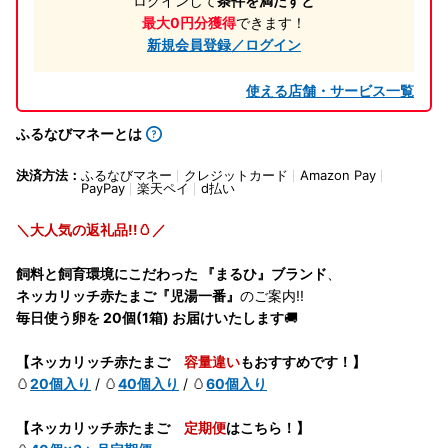
ログインして
条件を満たすと
最大0円分獲得
できます！
新規会員登録／ログイン
使える店舗・サービス一覧
ふるなびマネーとは
決済方法：
ふるなびマネー
クレジットカード
Amazon Pay
PayPay
楽天ペイ
d払い
＼大人気の返礼品!!🥚／
飼料と飼育環境にこだわった 『まるひ』ブランド
、
ネッカリッチ赤たまご『児湯一番』
のご案内!!
毎日使う卵を 20個(1箱) お届けいたします
🚚
【ネッカリッチ赤たまご
容量違い
もおすすめです！】
🥚
20個入り
/ 🥚
40個入り
/ 🥚
60個入り
【ネッカリッチ赤たまご
定期便
はこちら！】