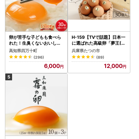
卵が苦手な子どもも食べら
H-159【TVで話題】日本一
れた！生臭くないおいしい
に選ばれた高級卵「夢王(3
卵 6個入×5P たまご ／Gbn
0個）」たまごかけごはん
高知県四万十町
兵庫県たつの市
-A03
祭り3年連続グランプリ受
(296)
(89)
賞！
6,000
12,000