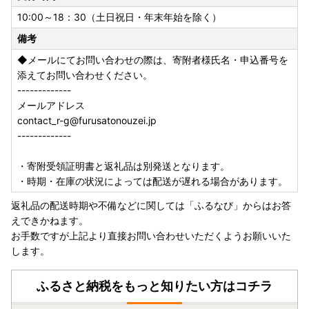
なり、配送期間が前後する場合がございます。予めご了承く
10:00～18：30（土日祝日・年末年始を除く）
ださい。
備考
※お盆期間中に配送予定がある返礼品、その他到着日指定が
ある場合は、期間中でも出荷を行います（3営業日以内出
◆メールにてお問い合わせの際は、寄附者様氏名・申込番号を
荷・14日以内出荷・配送指定日のあるもの/お中元対応返礼
添えてお問い合わせください。
品／卵定期便／収穫期間の限られるフルーツなど）
-------------
メールアドレス
contact_r-g@furusatonouzei.jp
【年末年始の返礼品配送に関するお知らせ】
-------------
年末年始は、ふるさと納税のお申し込みが例年大変集中いた
します。
・寄附受領証明書と返礼品は別発送となります。
これに伴い、誠に恐れ入りますが、12月にご寄附いただいた
・時期・在庫の状況によっては配送が遅れる場合があります。
返礼品につきまして配送に遅延が生じる可能性がございま
返礼品の配送時期や不備などに関しては「ふるなび」からはお答
す。
えできかねます。
何卒ご了承くださいませ。
お手数ですが上記より直接お問い合わせいただくようお願いいた
します。
【返礼品お問い合わせ窓口の年末年始休業について】
返礼品お問い合わせ窓口は以下の期間で年末年始休業となり
ます。
ふるさと納税をもっと知りたい方はコチラ
2026年12月29日（火）～2026年1月3日（日）