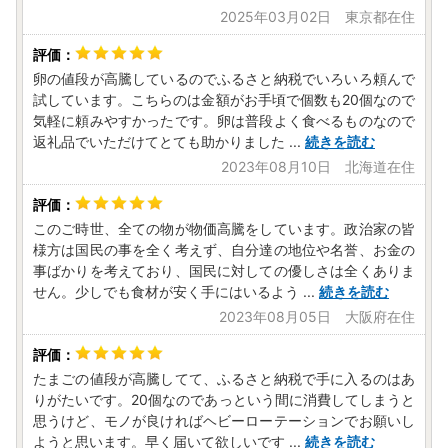
2025年03月02日 東京都在住
-----------------------------------------
～～～～～～～～～～～～～～～～～～～～～～～～～～～
卵の値段が高騰しているのでふるさと納税でいろいろ頼んで
～～～～～～～～～～～～
試しています。こちらのは金額がお手頃で個数も20個なので
■□
2025（令和7）年寄付分の年末ワンストップ申請書発
気軽に頼みやすかったです。卵は普段よく食べるものなので
送スケジュール
■□
返礼品でいただけてとても助かりました
...
続きを読む
・ワンストップ特例申請書
2023年08月10日 北海道在住
2026年中の寄附のワンストップ特例申請の手続き期限は20
27年1月10日（土）となります。
2026年12月27日（日）までにご入金いただいた寄附につい
このご時世、全ての物が物価高騰をしています。政治家の皆
ては、必要書類を年内に発送いたします。
様方は国民の事を全く考えず、自分達の地位や名誉、お金の
2026年12月28日（月）～12月31日（水）のご入金分は、20
事ばかりを考えており、国民に対しての優しさは全くありま
26年1月4日（月）までに発送いたします。
せん。少しでも食材が安く手にはいるよう
...
続きを読む
※年末年始は、郵便の発送が遅れる場合がございます。時間
2023年08月05日 大阪府在住
に余裕をもった申請をお願いいたします。
『ふるさと納税総合窓口 ふるまど』
にてオンライン申請を
たまごの値段が高騰してて、ふるさと納税で手に入るのはあ
お願いいたします。
りがたいです。20個なのであっという間に消費してしまうと
思うけど、モノが良ければヘビーローテーションでお願いし
＜申請方法１＞
スマホでオンライン申請（マイナンバーカ
ようと思います。早く届いて欲しいです
...
続きを読む