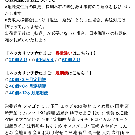
※配送先住所の変更、長期不在の際は必ず事前のご連絡をお願いい
たします
※受取人様都合により［返送・返品］となった場合、再送対応は一
切行っておりません。
出荷完了後に［転送］が必要となった場合、日本郵便への転送依
頼をお願いいたします
【ネッカリッチ赤たまご
容量違い
はこちら！】
🥚
20個入り
/ 🥚
40個入り
/ 🥚
60個入り
【ネッカリッチ赤たまご
定期便
はこちら！】
🥚
40個×3ヶ月定期便
🥚
40個×6ヶ月定期便
🥚
40個×12ヶ月定期便
栄養満点 タマゴ たまご 玉子 エッグ egg 鶏卵 まとめ買い 国産 宮
崎県産 オムレツ TKG 調理 温泉卵 ゆでたまご おかず 朝食 夜ご飯
夕飯 タマゴ定期便 たまご定期便 新富ライチ トロピカルフルーツ
国産ライチ 送料無料 おすすめ オススメ 九州 宮崎 みやざき しん
とみ 産地直送 産直 お取り寄せ ご当地 食品 食べ物 人気 高評価 ラ