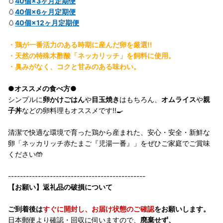
🥚
40個×3ヶ月定期便
🥚
40個×6ヶ月定期便
🥚
40個×12ヶ月定期便
・鶏が一番活力のある時期に産んだ卵を厳選!!
・天然の特殊木酢酸「ネッカリッチ」を飼料に使用。
・臭みがなく、コクと甘みのある味わい。
●オススメの食べ方●
シンプルに
卵かけごはん
や
目玉焼き
はもちろん、
オムライス
や
親
子丼
などの卵料理もオススメです!!🍳
清潔で快適な環境で育った鶏から産まれた、安心・安全・新鮮な
卵「ネッカリッチ赤たまご『児湯一番』」をぜひご家庭でご賞味
ください🤲
----------------------------------------------
【お願い】返礼品の破損について
ご到着後は
すぐに開封し、お届け状態のご確認
をお願いします。
日本郵便より確認・回収に伺いますので、
廃棄せず、