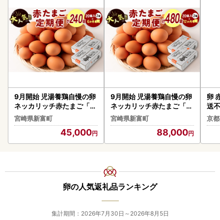
(2)ご本人確認書類
マイナンバーカード(顔写真面）・運転免許証・パスポート
などの顔写真付き公的機関発行の写し
(3)個人番号確認書類
マイナンバーカード(番号記載面)・通知カード・個人番号記
載あり住民票の写し
－ご提出期限－
2027(令和9)年1月10日必着
9月開始 児湯養鶏自慢の卵
9月開始 児湯養鶏自慢の卵
卵 
ネッカリッチ赤たまご「児
ネッカリッチ赤たまご「児
送
期限までに必要書類をご提出いただけない場合は､ワンスト
湯一番」 計240個 （20個
湯一番」 計480個 （20個
、
宮崎県新富町
宮崎県新富町
京都
ップ特例の適用ができませんので、
入×2箱）×6か月定期便【
入×2箱）×12か月定期便
45,000
88,000
ご自身で確定申告をお願いいたします｡
D15-2609】
【E19-2609】
■■寄付金受領証明書（確定申告用）年末発送スケジュール
■■
通常、寄附完了後、２～３週間程度でのお届けとなります
卵の人気返礼品ランキング
が、
年末のご寄附に関しましては、ワンストップご希望者さまと
の混乱を避けるため、
集計期間：2026年7月30日～2026年8月5日
寄附翌年の1月11日以降に順次発送いたしますこと、何卒ご