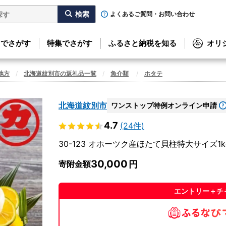
よくあるご質問・お問い合わせ
リでさがす
特集でさがす
ふるさと納税を知る
オリ
地方
北海道紋別市の返礼品一覧
魚介類
ホタテ
北海道紋別市
ワンストップ特例オンライン申請
4.7
(24件)
30-123 オホーツク産ほたて貝柱特大サイズ1k
30,000
寄附金額
エントリー＋チ