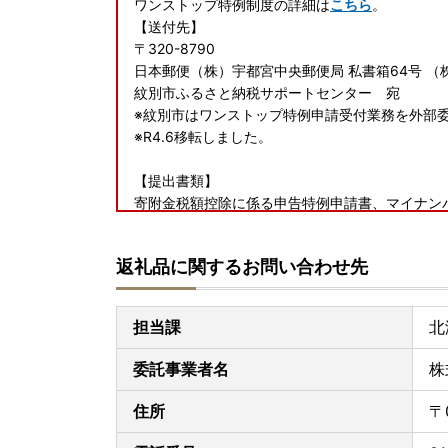
ワンストップ特例制度の詳細は
こちら
。
【送付先】
〒320-8790
日本郵便（株）宇都宮中央郵便局 私書箱64号 （
紋別市ふるさと納税サポートセンター 宛
※紋別市はワンストップ特例申請受付業務を外部
※R4.6移転しました。
【提出書類】
寄附金税額控除に係る申告特例申請書、マイナン
【提出期限】
寄付した年の翌年の1月10日(必着)
返礼品に関するお問い合わせ先
[オンラインワンストップ申請をご利用ください！
マイナンバーカードをお持ちの方は「
自治体マイ
担当課
北
書類の作成や郵送が不要。ぜひご利用ください。
※ご入金後１～３営業日で申請可能になります。
委託事業者名
株
住所
〒