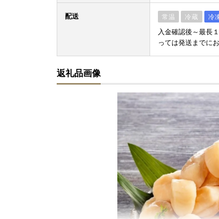
配送
常温
冷蔵
冷
入金確認後～最長１
っては発送までに
返礼品画像