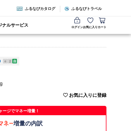
ふるなびカタログ
ふるなびトラベル
ジナルサービス
ログイン
お気に入り
カート
e
ま
自
g
お気に入りに登録
ャージでマネー増量！
増量の内訳