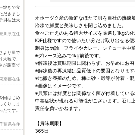
ー焼きで食
ただきまし
オホーツク産の新鮮なほたて貝を自社の熟練
テ貝柱は大
冷凍で鮮度と美味しさを閉じ込めました。
食べごたえのある特大サイズを厳選し1kgの
神奈川県在住
IQF仕様ですので使いたい分だけ取り出せる
刺身は勿論、フライやカレー、シチューや中
さより量で
※グレース込みで1kg前後です。
り大粒で、
※解凍後は賞味期限に関わらず、お早めにお召
みが最高で
※解凍後の再凍結は品質低下の要因となります
※地撒き養殖のため、稀に砂・殻等が付着・
 東京都在住
※画像はイメージです。
※貝類には鮮度とは関係なく菌が付着してい
今回はじめ
中毒症状が現れる可能性がございます。召し
っくりしま
責任を負いかねます。
ったです。
【賞味期限】
 千葉県在住
365日