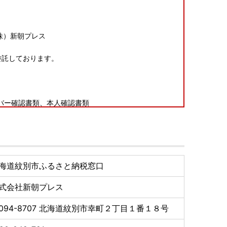
株）新朝プレス
委託しております。
バー確認書類、本人確認書類
！]
ページ
」よりオンラインで申請いただけます。
海道紋別市ふるさと納税窓口
式会社新朝プレス
094-8707
北海道紋別市幸町２丁目１番１８号