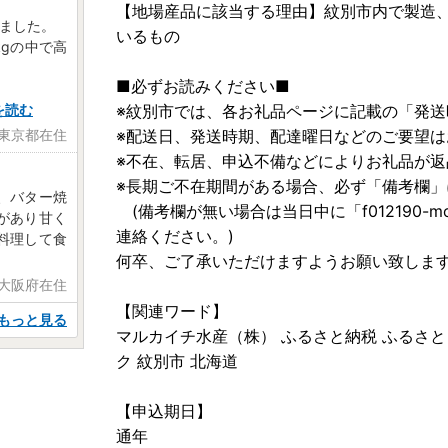
【地場産品に該当する理由】紋別市内で製造
しました。
いるもの
gの中で高
■必ずお読みください■
を読む
※紋別市では、各お礼品ページに記載の「発
 東京都在住
※配送日、発送時期、配達曜日などのご要望は
※不在、転居、申込不備などによりお礼品が
※長期ご不在期間がある場合、必ず「備考欄」
、バター焼
(備考欄が無い場合は当日中に「f012190-momb
があり甘く
連絡ください。)
料理して食
何卒、ご了承いただけますようお願い致しま
 大阪府在住
【関連ワード】
もっと見る
マルカイチ水産（株） ふるさと納税 ふるさと 
ク 紋別市 北海道
【申込期日】
通年