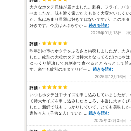
大きなホタテ貝柱が届きました。刺身、フライ、バタ
べましたが、味も濃く歯ごたえも良く大変おいしくい
た。私はあまり貝類は好きではないですが、このホタ
好きです。今度は天ぷらやか
...
続きを読む
2026年01月13日 
昨年別の市のホタテをふるさと納税しましたが、大き
した。紋別の大粒ホタテは特大となってるだけにやは
ゆっくり解凍してお刺身で食べるととろっとして旨
す。来年も紋別のホタテリピー
...
続きを読む
2025年12月16日
いつもホタテは中サイズを申し込みしていましたが、
て特大サイズを申し込みしたところ、本当に大きくび
した。新鮮で味もしっかりしていて、とても美味しか
家族４人（子供２人）でいた
...
続きを読む
2025年02月05日